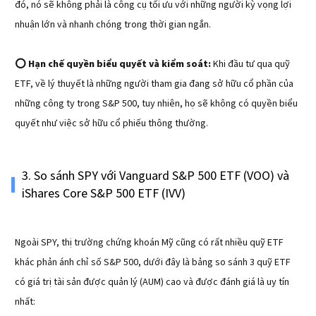
đó, nó sẽ không phải là công cụ tối ưu với những người kỳ vọng lợi
nhuận lớn và nhanh chóng trong thời gian ngắn.
⭕ Hạn chế quyền biểu quyết và kiểm soát:
Khi đầu tư qua quỹ
ETF, về lý thuyết là những người tham gia đang sở hữu cổ phần của
những công ty trong S&P 500, tuy nhiên, họ sẽ không có quyền biểu
quyết như việc sở hữu cổ phiếu thông thường.
3. So sánh SPY với Vanguard S&P 500 ETF (VOO) và
iShares Core S&P 500 ETF (IVV)
Ngoài SPY, thị trường chứng khoán Mỹ cũng có rất nhiều quỹ ETF
khác phản ánh chỉ số S&P 500, dưới đây là bảng so sánh 3 quỹ ETF
có giá trị tài sản được quản lý (AUM) cao và được đánh giá là uy tín
nhất: