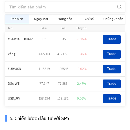
Phổ biến
Ngoại hối
Hàng hóa
Chỉ số
Chứng khoán
Tên
Mua
Bán
Thay đổi
OFFICIAL TRUMP
1.55
1.45
-1.36%
Trade
Vàng
4322.03
4321.58
-0.46%
Trade
EUR/USD
1.15549
1.15543
-0.02%
Trade
Dầu WTI
77.947
77.883
2.47%
Trade
USD/JPY
158.194
158.181
0.26%
Trade
5. Chiến lược đầu tư với SPY