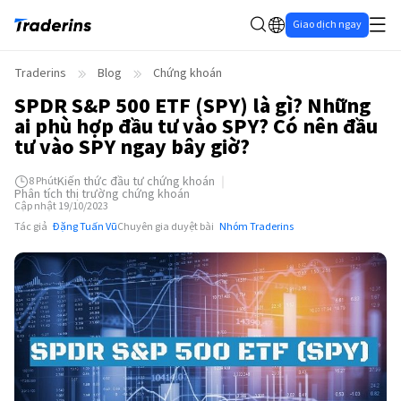
Giao dịch ngay
Traderins
Blog
Chứng khoán
SPDR S&P 500 ETF (SPY) là gì? Những
ai phù hợp đầu tư vào SPY? Có nên đầu
tư vào SPY ngay bây giờ?
Kiến thức đầu tư chứng khoán
8
Phút
Phân tích thị trường chứng khoán
Cập nhật 19/10/2023
Tác giả
Đặng Tuấn Vũ
Chuyên gia duyệt bài
Nhóm Traderins