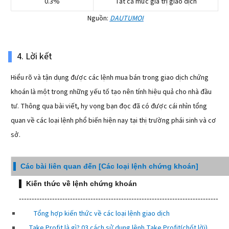
0.3%
Tất cả mức giá trị giao dịch
Nguồn:
DAUTUMOI
4. Lời kết
Hiểu rõ và tận dụng được các lệnh mua bán trong giao dịch chứng
khoán là một trong những yếu tố tạo nên tính hiệu quả cho nhà đầu
tư. Thông qua bài viết, hy vọng bạn đọc đã có được cái nhìn tổng
quan về các loại lệnh phổ biến hiện nay tại thị trường phái sinh và cơ
sở.
▌
Các bài liên quan đến [Các loại lệnh chứng khoán]
▌
Kiến thức về lệnh chứng khoán
------------------------------------------------------------------------------
Tổng hợp kiến thức về các loại lệnh giao dịch
Take Profit là gì? 03 cách sử dụng lệnh Take Profit(chốt lời)