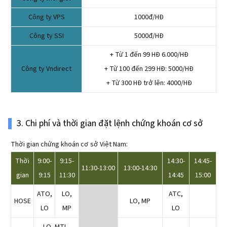
Công ty VPS
1000đ/HĐ
Công ty SSI
5000đ/HĐ
+ Từ 1 đến 99 HĐ 6.000/HĐ
Công ty Vndirect
+ Từ 100 đến 299 HĐ: 5000/HĐ
+ Từ 300 HĐ trở lên: 4000/HĐ
3. Chi phí và thời gian đặt lệnh chứng khoán cơ sở
Thời gian chứng khoán cơ sở Việt Nam:
Thời
9:00-
9:15-
14:30-
14:45-
11:30-13:00
13:00-14:30
gian
9:15
11:30
14:45
15:00
ATO,
LO,
ATC,
HOSE
LO, MP
LO
MP
LO