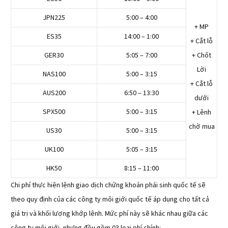
JPN225
5:00 – 4:00
+ MP
ES35
14:00 – 1:00
+ Cắt lỗ
GER30
5:05 – 7:00
+ Chốt
Lời
NAS100
5:00 – 3:15
+ Cắt lỗ
AUS200
6:50 – 13:30
dưới
SPX500
5:00 – 3:15
+ Lênh
chờ mua
US30
5:00 – 3:15
UK100
5:05 – 3:15
HK50
8:15 – 11:00
Chi phí thực hiện lệnh giao dịch chứng khoán phái sinh quốc tế sẽ
theo quy định của các công ty môi giới quốc tế áp dụng cho tất cả
giá trị và khối lượng khớp lệnh. Mức phí này sẽ khác nhau giữa các