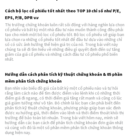
Cách bộ lọc cổ phiếu tốt nhất theo TOP 10 chỉ số như P/E,
EPS, P/B, DPR v.v
Thị trường chứng khoán luôn rất sôi động với hàng nghìn lựa chọn
cổ phiểu và bất kỳ một nhà đầu tư nào muốn thành công đều phải
tạo cho mình một bộ lọc cổ phiếu tốt. Bộ lọc cổ phiếu sẽ giúp bạn
lựa chọn ra những cổ phiếu tốt nhất để đầu tư dựa vào những chỉ
số có sức ảnh hưởng thể hiện giá trị của nó. Trong bài viết này
chúng ta sẽ đi tìm hiểu về những điều gì quyết định đến sự tăng
giảm của giá cổ phiếu và những cách đầu tư cổ phiếu phổ biến
nhất.
Hướng dẫn cách phân tích kỹ thuật chứng khoán & 05 phần
mềm phân tích chứng khoán
Bạn nhìn vào biểu đồ giá của bất kỳ một cổ phiếu nào và tự hỏi
rằng làm cách nào để tìm được điểm vào lệnh khi có những thời
điểm giá đi ngang, có thời điểm giá tăng rất mạnh và cũng có lúc
giá giảm tưởng như vô tận. Đó chính là lúc bạn cần phải biết đến
phân tích kỹ thuật chứng khoán, phương pháp giúp bạn xác định
được xu hướng giá, thời điểm vào lệnh và thời điểm thoát khỏi thị
trường để bảo toàn lợi nhuận. Trong bài viết hôm nay, mình sẽ
hướng dẫn các bạn cách để phân tích chứng khoán đơn giản nhất
và cùng với đó là một số phần mềm phân tích chứng khoán thông
dụng hiện nay.