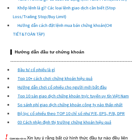
Khớp lệnh là gì? Các loại lệnh giao dịch cần biết (Stop
Loss/Trailing Stop/Buy Limit)
Hướng dẫn cách đặt lệnh mua bán chứng khoán(CHI
TIẾT&TOÀN TẬP)
▌
Hướng dẫn đầu tư chứng khoán
------------------------------------------------------------------------------
Đầu tư cổ phiếu là gì
Top 10+ cách chơi chứng khoán hiệu quả
Hướng dẫn chơi cổ phiếu cho người mới bắt đầu
Top 10 sàn giao dịch chứng khoán trực tuyến uy tín Việt Nam
So sánh phí giao dịch chứng khoán công ty nào thấp nhất
Bộ lọc cổ phiếu theo TOP 10 chỉ số như P/E, EPS, P/B, DPR
03 Cách nhận định thị trường chứng khoán hiệu quả
!
Xin lưu ý rằng bất cứ hình thức đầu tư nào đều liên
Cảnh báo rủi ro: