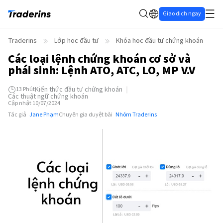
Giao dịch ngay
Traderins
Lớp học đầu tư
Khóa học đầu tư chứng khoán
Các loại lệnh chứng khoán cơ sở và
phái sinh: Lệnh ATO, ATC, LO, MP V.V
Kiến thức đầu tư chứng khoán
13
Phút
Các thuật ngữ chứng khoán
Cập nhật 10/07/2024
Tác giả
Jane Phạm
Chuyên gia duyệt bài
Nhóm Traderins