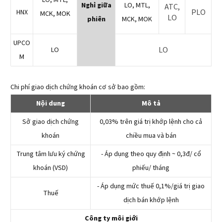
LO, MTL,
Nghỉ giữa
LO, MTL,
ATC,
PLO
HNX
MCK, MOK
LO
phiên
MCK, MOK
UPCO
LO
LO
M
Chi phí giao dịch chứng khoán cơ sở bao gồm:
Nội dung
Mô tả
Sở giao dịch chứng
0,03% trên giá trị khớp lệnh cho cả
khoán
chiều mua và bán
Trung tâm lưu ký chứng
- Áp dụng theo quy định ~ 0,3đ/ cổ
khoán (VSD)
phiếu/ tháng
- Áp dụng mức thuế 0,1%/giá trị giao
Thuế
dịch bán khớp lệnh
Công ty môi giới