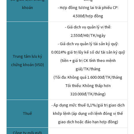
khoán
- Hợp đồng tương lai trái phiếu CP:
4.500đ/hợp đồng
- Giá dịch vụ quản lý vị thế:
2.550đ/HĐ/TK/ngày
- Giá dịch vụ quản lý tài sản ký quỹ:
0.0024% giá trị lũy kế số dư tài sản ký quỹ
Trung tâm lưu ký
(tiền + giá trị CK tính theo mệnh
chứng khoán (VSD)
giá)/TK/tháng
(Tối đa: Không quá 1.600.00đ/TK/tháng
Tối thiểu: Không thấp hơn
320.000đ/TK/tháng)
- Áp dụng mức thuế 0,1%/giá trị giao dịch
Thuế
khớp lệnh (áp dụng với lệnh đóng vị thế
giao dịch hoặc đáo hạn hợp đồng)
Công ty môi giới