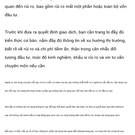
quan đến rủi ro, bao gồm rủi ro mất một phần hoặc
toàn bộ vốn
đầu tư.
Trước khi đưa ra quyết định giao dịch, bạn cần trang bị đầy đủ
kiến thức cơ bản, nắm đầy đủ thông tin về xu hướng thị trường,
biết rõ về rủi ro và chi phí tiềm ẩn, thận trọng cân nhắc đối
tượng đầu tư, mức độ kinh nghiệm, khẩu vị rủi ro và xin tư vấn
chuyên môn nếu cần.
Ngoài ra, nội dung của bài viết này chỉ là ý kiến cá nhân của tác giả, không nhất thiết có ý nghĩa tư vấn đầu tư. Nội dung của
bài viết này chỉ mang tính tham khảo và độc giả không nên sử dụng bài viết này như bất kỳ cơ sở đầu tư nào.
Nhà đầu tư không nên sử dụng thông tin này để thay thế phán quyết độc lập hoặc chỉ đưa ra quyết định dựa trên thông tin
này. Nó không cấu thành bất kỳ hoạt động giao dịch nào và cũng không đảm bảo bất kỳ lợi nhuận nào trong giao dịch.
Nếu bạn có thắc mắc gì về số liệu, thông tin, phần nội dung liên quan đến Mitrade trong bài, vui lòng liên hệ chúng tôi qua