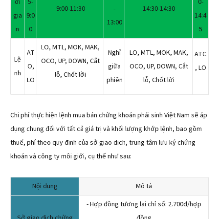
ời
5-
0-
9:00-11:30
-
14:30-14:30
gia
9:0
14:4
13:00
n
0
5
LO, MTL, MOK, MAK,
AT
Nghỉ
LO, MTL, MOK, MAK,
ATC
Lệ
OCO, UP, DOWN, Cắt
O,
giữa
OCO, UP, DOWN, Cắt
, LO
nh
lỗ, Chốt lời
LO
phiên
lỗ, Chốt lời
Chi phí thực hiện lệnh mua bán chứng khoán phái sinh Việt Nam sẽ áp
dụng chung đối với tất cả giá trị và khối lượng khớp lệnh, bao gồm
thuế, phí theo quy định của sở giao dịch, trung tâm lưu ký chứng
khoán và công ty môi giới, cụ thế như sau:
Nội dung
Mô tả
- Hợp đồng tương lai chỉ số: 2.700đ/hợp
Sở giao dịch chứng
đồng