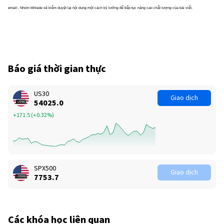
email:. Nhóm Mitrade sẽ kiểm duyệt lại nội dung một cách kỹ lưỡng để tiếp tục nâng cao chất lượng của bài viết.
Báo giá thời gian thực
US30
Giao dịch
54025.0
+171.5
(
+0.32%
)
SPX500
Giao dịch
7753.7
Các khóa học liên quan