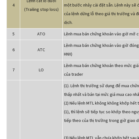
Lệnh cắt lỗ dưới
4
một bước nhảy cài đặt sẵn. Lệnh này sẽ 
(Trailing stop loss)
của lệnh dừng lỗ theo giá thị trường và đi
dịch.
5
ATO
Lệnh mua bán chứng khoán vào giờ mở cử
Lệnh mua bán chứng khoán vào giờ đóng 
6
ATC
HNX)
Lệnh mua bán chứng khoán theo mức giá
7
LO
của trader
(1). Lệnh thị trường sử dụng để mua chứ
thấp nhất và bán tại mức giá mua cao nhất
(2) Nếu lệnh MTL không không khớp hết 
(1), thì lệnh sẽ tiếp tục so khớp theo ng
tiếp theo của thị trường trong giờ giao d
(3) Nếu lệnh MTL vẫn chưa khớp hết sau 