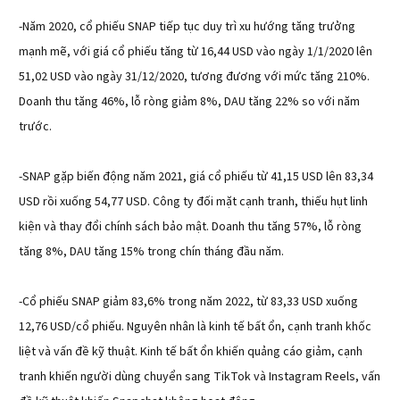
-Năm 2020, cổ phiếu SNAP tiếp tục duy trì xu hướng tăng trưởng
mạnh mẽ, với giá cổ phiếu tăng từ 16,44 USD vào ngày 1/1/2020 lên
51,02 USD vào ngày 31/12/2020, tương đương với mức tăng 210%.
Doanh thu tăng 46%, lỗ ròng giảm 8%, DAU tăng 22% so với năm
trước.
-SNAP gặp biến động năm 2021, giá cổ phiếu từ 41,15 USD lên 83,34
USD rồi xuống 54,77 USD. Công ty đối mặt cạnh tranh, thiếu hụt linh
kiện và thay đổi chính sách bảo mật. Doanh thu tăng 57%, lỗ ròng
tăng 8%, DAU tăng 15% trong chín tháng đầu năm.
-Cổ phiếu SNAP giảm 83,6% trong năm 2022, từ 83,33 USD xuống
12,76 USD/cổ phiếu. Nguyên nhân là kinh tế bất ổn, cạnh tranh khốc
liệt và vấn đề kỹ thuật. Kinh tế bất ổn khiến quảng cáo giảm, cạnh
tranh khiến người dùng chuyển sang TikTok và Instagram Reels, vấn