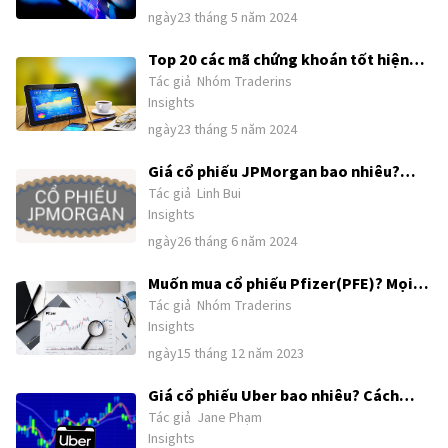
ngày23 tháng 5 năm 2024
Top 20 các mã chứng khoán tốt hiện
Tác giả
Nhóm Traderins
nay và tăng trưởng tốt nên đầu tư
Insights
2024
ngày23 tháng 5 năm 2024
Giá cổ phiếu JPMorgan bao nhiêu?
Tác giả
Linh Bui
Hướng dẫn đầu tư cổ phiếu JPM
Insights
ngày26 tháng 6 năm 2024
Muốn mua cổ phiếu Pfizer(PFE)? Mọi
Tác giả
Nhóm Traderins
điều cần biết về mã cổ phiếu Pfizer
Insights
ngày15 tháng 12 năm 2023
Giá cổ phiếu Uber bao nhiêu? Cách
Tác giả
Jane Phạm
mua cổ phiếu Uber tại Việt Nam
Insights