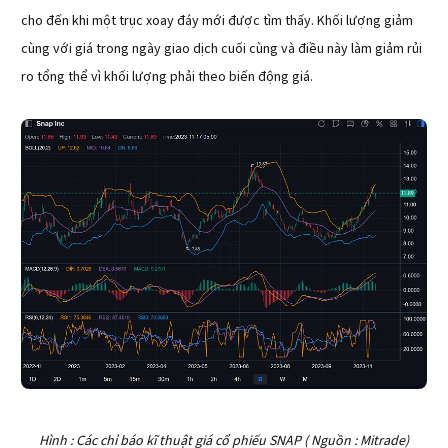
cho đến khi một trục xoay đáy mới được tìm thấy. Khối lượng giảm
cùng với giá trong ngày giao dịch cuối cùng và điều này làm giảm rủi
ro tổng thể vì khối lượng phải theo biến động giá.
Hình : Các chỉ báo kĩ thuật giá cổ phiếu SNAP ( Nguồn : Mitrade)