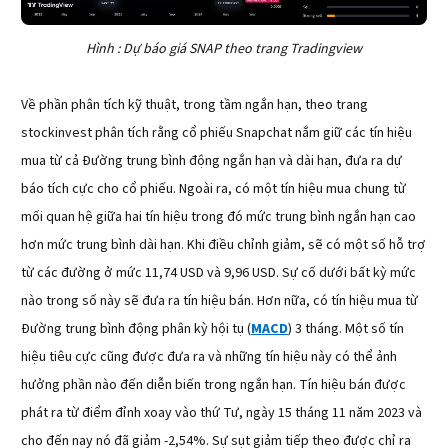
Hình : Dự báo giá SNAP theo trang Tradingview
Về phần phân tích kỹ thuật, trong tầm ngắn hạn, theo trang
stockinvest phân tích rằng cổ phiếu Snapchat nắm giữ các tín hiệu
mua từ cả Đường trung bình động ngắn hạn và dài hạn, đưa ra dự
báo tích cực cho cổ phiếu. Ngoài ra, có một tín hiệu mua chung từ
mối quan hệ giữa hai tín hiệu trong đó mức trung bình ngắn hạn cao
hơn mức trung bình dài hạn. Khi điều chỉnh giảm, sẽ có một số hỗ trợ
từ các đường ở mức 11,74 USD và 9,96 USD. Sự cố dưới bất kỳ mức
nào trong số này sẽ đưa ra tín hiệu bán. Hơn nữa, có tín hiệu mua từ
Đường trung bình động phân kỳ hội tụ (
MACD
) 3 tháng. Một số tín
hiệu tiêu cực cũng được đưa ra và những tín hiệu này có thể ảnh
hưởng phần nào đến diễn biến trong ngắn hạn. Tín hiệu bán được
phát ra từ điểm đỉnh xoay vào thứ Tư, ngày 15 tháng 11 năm 2023 và
cho đến nay nó đã giảm -2,54%. Sự sụt giảm tiếp theo được chỉ ra