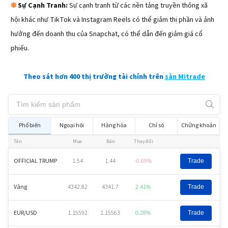
Sự Cạnh Tranh:
Sự cạnh tranh từ các nền tảng truyền thông xã
֎
hội khác như TikTok và Instagram Reels có thể giảm thị phần và ảnh
hưởng đến doanh thu của Snapchat, có thể dẫn đến giảm giá cổ
phiếu.
Theo sát hơn 400 thị trường tài chính trên
sàn Mitrade
Phổ biến
Ngoại hối
Hàng hóa
Chỉ số
Chứng khoán
Tên
Mua
Bán
Thay đổi
OFFICIAL TRUMP
1.54
1.44
-0.69%
Trade
Vàng
4342.82
4341.7
2.41%
Trade
EUR/USD
1.15592
1.15563
0.28%
Trade