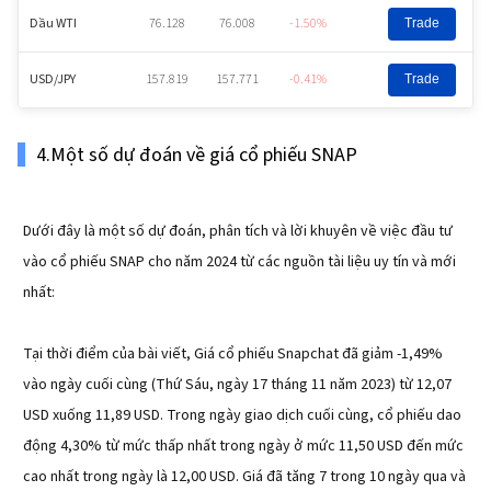
Dầu WTI
76.128
76.008
-1.50%
Trade
USD/JPY
157.819
157.771
-0.41%
Trade
4.Một số dự đoán về giá cổ phiếu SNAP
Dưới đây là một số dự đoán, phân tích và lời khuyên về việc đầu tư
vào cổ phiếu SNAP cho năm 2024 từ các nguồn tài liệu uy tín và mới
nhất:
Tại thời điểm của bài viết, Giá cổ phiếu Snapchat đã giảm -1,49%
vào ngày cuối cùng (Thứ Sáu, ngày 17 tháng 11 năm 2023) từ 12,07
USD xuống 11,89 USD. Trong ngày giao dịch cuối cùng, cổ phiếu dao
động 4,30% từ mức thấp nhất trong ngày ở mức 11,50 USD đến mức
cao nhất trong ngày là 12,00 USD. Giá đã tăng 7 trong 10 ngày qua và