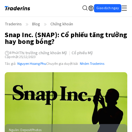
Giao dịch ngay
Traderins
Blog
Chứng khoán
Snap Inc. (SNAP): Cổ phiếu tăng trưởng
hay bong bóng?
Thị trường chứng khoán Mỹ
Cổ phiếu Mỹ
8
Phút
Cập nhật 25/12/2023
Tác giả
Nguyen Hoang Phu
Chuyên gia duyệt bài
Nhóm Traderins
Nguồn
:
DepositPhotos