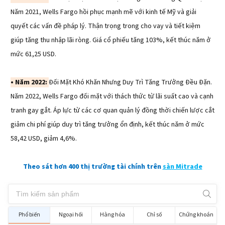
Năm 2021, Wells Fargo hồi phục mạnh mẽ với kinh tế Mỹ và giải
quyết các vấn đề pháp lý. Thận trọng trong cho vay và tiết kiệm
giúp tăng thu nhập lãi ròng. Giá cổ phiếu tăng 103%, kết thúc năm ở
mức 61,25 USD.
• Năm 2022:
Đối Mặt Khó Khăn Nhưng Duy Trì Tăng Trưởng Đều Đặn.
Năm 2022, Wells Fargo đối mặt với thách thức từ lãi suất cao và cạnh
tranh gay gắt. Áp lực từ các cơ quan quản lý đồng thời chiến lược cắt
giảm chi phí giúp duy trì tăng trưởng ổn định, kết thúc năm ở mức
58,42 USD, giảm 4,6%.
Theo sát hơn 400 thị trường tài chính trên
sàn Mitrade
Phổ biến
Ngoại hối
Hàng hóa
Chỉ số
Chứng khoán