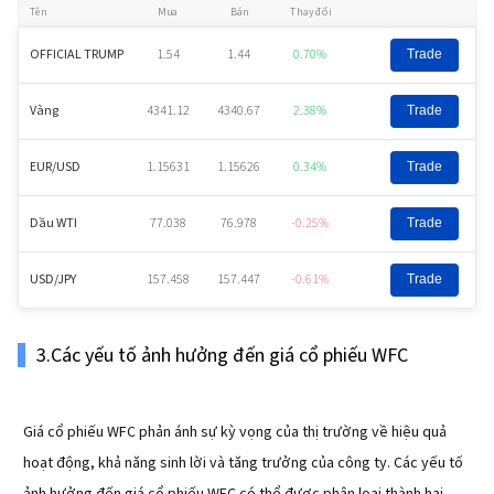
Tên
Mua
Bán
Thay đổi
OFFICIAL TRUMP
1.54
1.44
0.70%
Trade
Vàng
4341.12
4340.67
2.38%
Trade
EUR/USD
1.15631
1.15626
0.34%
Trade
Dầu WTI
77.038
76.978
-0.25%
Trade
USD/JPY
157.458
157.447
-0.61%
Trade
3.Các yếu tố ảnh hưởng đến giá cổ phiếu WFC
Giá cổ phiếu WFC phản ánh sự kỳ vọng của thị trường về hiệu quả
hoạt động, khả năng sinh lời và tăng trưởng của công ty. Các yếu tố
ảnh hưởng đến giá cổ phiếu WFC có thể được phân loại thành hai