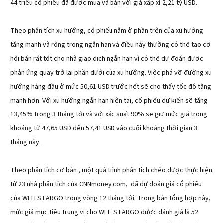
44 triệu cổ phiếu đã được mua và bán với giá xấp xỉ 2,21 tỷ USD.
Theo phân tích xu hướng, cổ phiếu nằm ở phần trên của xu hướng
tăng mạnh và rộng trong ngắn hạn và điều này thường có thể tạo cơ
hội bán rất tốt cho nhà giao dịch ngắn hạn vì có thể dự đoán được
phản ứng quay trở lại phần dưới của xu hướng. Việc phá vỡ đường xu
hướng hàng đầu ở mức 50,61 USD trước hết sẽ cho thấy tốc độ tăng
mạnh hơn. Với xu hướng ngắn hạn hiện tại, cổ phiếu dự kiến sẽ tăng
13,45% trong 3 tháng tới và với xác suất 90% sẽ giữ mức giá trong
khoảng từ 47,65 USD đến 57,41 USD vào cuối khoảng thời gian 3
tháng này.
Theo phân tích cơ bản , một quá trình phân tích chéo được thực hiện
từ 23 nhà phân tích của CNNmoney.com, đã dự đoán giá cổ phiếu
của WELLS FARGO trong vòng 12 tháng tới. Trong bản tổng hợp này,
mức giá mục tiêu trung vị cho WELLS FARGO được đánh giá là 52