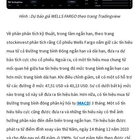
Hình : Dự báo giá WELLS FARGO theo trang Tradingview
Về phần phân tích kỹ thuật, trong tầm ngắn hạn, theo trang
stockinvest phân tích rằng Cổ phiếu Wells Fargo nắm giữ các tín hiệu
mua từ cả Đường trung bình Động ngắn hạn và dài hạn, đưa ra dự
báo tích cực cho cổ phiếu. Ngoài ra, có một tín hiệu mua chung từ
mối quan hệ giữa hai tín hiệu trong đó mức trung bình ngắn hạn cao
hơn mức trung bình dài hạn. Khi điều chỉnh giảm, sẽ có một số hỗ trợ
từ các đường ở mức 47,51 USD và 43,23 USD. Sự cố dưới bất kỳ mức
nào trong số này sẽ đưa ra tín hiệu bán. Hơn nữa, có tín hiệu mua từ
Đường trung bình động phân kỳ hội tụ (
MACD
) 3 tháng. Một số tín
hiệu tiêu cực cũng được đưa ra và những tín hiệu này có thể ảnh
hưởng phần nào đến diễn biến trong ngắn hạn. Tín hiệu bán được
phát ra từ điểm đỉnh xoay vào thứ Năm, ngày 14 tháng 12 năm 2023
và cho đến nay nó đã giảm -0,396%. Sự sụt giảm tiếp theo được chỉ