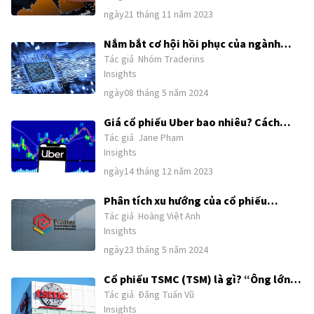
ngày21 tháng 11 năm 2023
danh mục đầu tư cổ phiếu năm 2024
tốt nhất
Nắm bắt cơ hội hồi phục của ngành
Tác giả
Nhóm Traderins
chip: 10 cổ phiếu bán dẫn đáng đầu tư
Insights
nhất năm 2024
ngày08 tháng 5 năm 2024
Giá cổ phiếu Uber bao nhiêu? Cách
Tác giả
Jane Phạm
mua cổ phiếu Uber tại Việt Nam
Insights
ngày14 tháng 12 năm 2023
Phân tích xu hướng của cổ phiếu
Tác giả
Hoàng Việt Anh
PDR:Tại sao PDR là cổ phiếu đáng để
Insights
đầu tư hiện tại?
ngày23 tháng 5 năm 2024
Cổ phiếu TSMC (TSM) là gì? “Ông lớn”
Tác giả
Đặng Tuấn Vũ
ngành bán dẫn liệu còn hấp dẫn để đầu
Insights
tư?