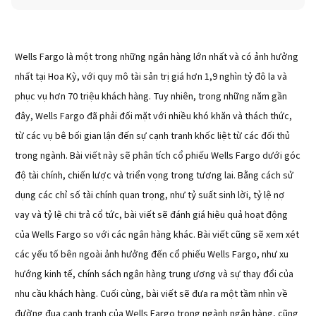
Wells Fargo là một trong những ngân hàng lớn nhất và có ảnh hưởng
nhất tại Hoa Kỳ, với quy mô tài sản trị giá hơn 1,9 nghìn tỷ đô la và
phục vụ hơn 70 triệu khách hàng. Tuy nhiên, trong những năm gần
đây, Wells Fargo đã phải đối mặt với nhiều khó khăn và thách thức,
từ các vụ bê bối gian lận đến sự cạnh tranh khốc liệt từ các đối thủ
trong ngành. Bài viết này sẽ phân tích cổ phiếu Wells Fargo dưới góc
độ tài chính, chiến lược và triển vọng trong tương lai. Bằng cách sử
dụng các chỉ số tài chính quan trọng, như tỷ suất sinh lời, tỷ lệ nợ
vay và tỷ lệ chi trả cổ tức, bài viết sẽ đánh giá hiệu quả hoạt động
của Wells Fargo so với các ngân hàng khác. Bài viết cũng sẽ xem xét
các yếu tố bên ngoài ảnh hưởng đến cổ phiếu Wells Fargo, như xu
hướng kinh tế, chính sách ngân hàng trung ương và sự thay đổi của
nhu cầu khách hàng. Cuối cùng, bài viết sẽ đưa ra một tầm nhìn về
đường đua cạnh tranh của Wells Fargo trong ngành ngân hàng, cũng