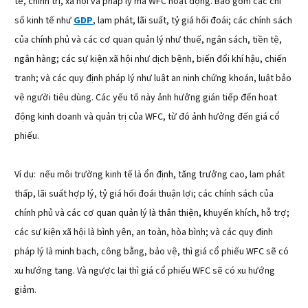
tế, chính trị, xã hội và pháp lý mà WFC hoạt động. Bao gồm các chỉ
số kinh tế như
GDP
, lạm phát, lãi suất, tỷ giá hối đoái; các chính sách
của chính phủ và các cơ quan quản lý như thuế, ngân sách, tiền tệ,
ngân hàng; các sự kiện xã hội như dịch bệnh, biến đổi khí hậu, chiến
tranh; và các quy định pháp lý như luật an ninh chứng khoán, luật bảo
vệ người tiêu dùng. Các yếu tố này ảnh hưởng gián tiếp đến hoạt
động kinh doanh và quản trị của WFC, từ đó ảnh hưởng đến giá cổ
phiếu.
Ví dụ: nếu môi trường kinh tế là ổn định, tăng trưởng cao, lạm phát
thấp, lãi suất hợp lý, tỷ giá hối đoái thuận lợi; các chính sách của
chính phủ và các cơ quan quản lý là thân thiện, khuyến khích, hỗ trợ;
các sự kiện xã hội là bình yên, an toàn, hòa bình; và các quy định
pháp lý là minh bạch, công bằng, bảo vệ, thì giá cổ phiếu WFC sẽ có
xu hướng tang. Và ngược lại thì giá cổ phiếu WFC sẽ có xu hướng
giảm.