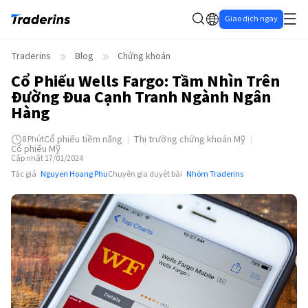
Giao dịch ngay
Traderins
Blog
Chứng khoán
Cổ Phiếu Wells Fargo: Tầm Nhìn Trên
Đường Đua Cạnh Tranh Ngành Ngân
Hàng
Cổ phiếu tiềm năng
Thị trường chứng khoán Mỹ
8
Phút
Cổ phiếu Mỹ
Cập nhật 17/01/2024
Tác giả
Nguyen Hoang Phu
Chuyên gia duyệt bài
Nhóm Traderins