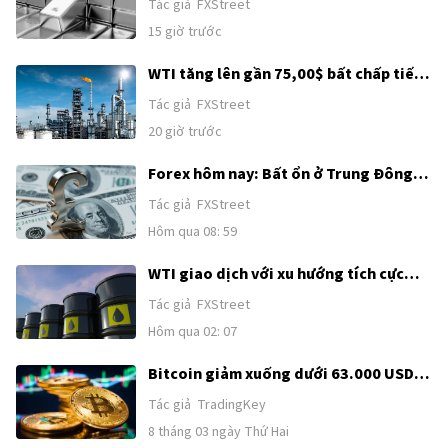
Tác giả
FXStreet
62,00$ sau khi bứt phá kỹ thuật
15 giờ trước
WTI tăng lên gần 75,00$ bất chấp tiến
triển ngoại giao ở Trung Đông
Tác giả
FXStreet
20 giờ trước
Forex hôm nay: Bất ổn ở Trung Đông
tiếp tục hỗ trợ USD trước loạt dữ liệu
Tác giả
FXStreet
tiếp theo của Mỹ
Hôm qua 08: 59
WTI giao dịch với xu hướng tích cực
dưới các mức giữa 79,00$ khi bất ổn về
Tác giả
FXStreet
Iran, lo ngại về nguồn cung
Hôm qua 02: 07
Bitcoin giảm xuống dưới 63.000 USD;
liệu đàm phán Mỹ-Iran có thể đảo
Tác giả
TradingKey
ngược xu hướng giảm?
8 tháng 03 ngày Thứ Hai