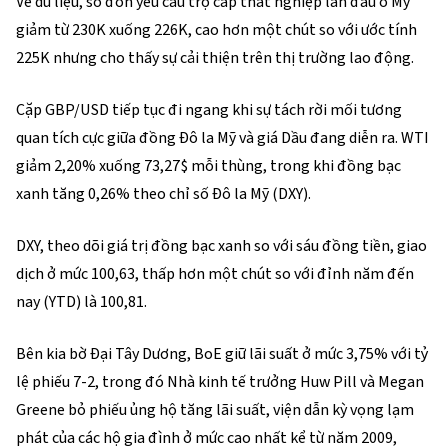
Về dữ liệu, số đơn yêu cầu trợ cấp thất nghiệp lần đầu ở Mỹ
giảm từ 230K xuống 226K, cao hơn một chút so với ước tính
225K nhưng cho thấy sự cải thiện trên thị trường lao động.
Cặp GBP/USD tiếp tục đi ngang khi sự tách rời mối tương
quan tích cực giữa đồng Đô la Mỹ và giá Dầu đang diễn ra. WTI
giảm 2,20% xuống 73,27$ mỗi thùng, trong khi đồng bạc
xanh tăng 0,26% theo chỉ số Đô la Mỹ (DXY).
DXY, theo dõi giá trị đồng bạc xanh so với sáu đồng tiền, giao
dịch ở mức 100,63, thấp hơn một chút so với đỉnh năm đến
nay (YTD) là 100,81.
Bên kia bờ Đại Tây Dương, BoE giữ lãi suất ở mức 3,75% với tỷ
lệ phiếu 7-2, trong đó Nhà kinh tế trưởng Huw Pill và Megan
Greene bỏ phiếu ủng hộ tăng lãi suất, viện dẫn kỳ vọng lạm
phát của các hộ gia đình ở mức cao nhất kể từ năm 2009,