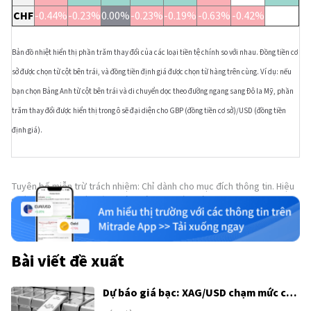
CHF
-0.44%
-0.23%
0.00%
-0.23%
-0.19%
-0.63%
-0.42%
Bản đồ nhiệt hiển thị phần trăm thay đổi của các loại tiền tệ chính so với nhau. Đồng tiền cơ
sở được chọn từ cột bên trái, và đồng tiền định giá được chọn từ hàng trên cùng. Ví dụ: nếu
bạn chọn Bảng Anh từ cột bên trái và di chuyển dọc theo đường ngang sang Đô la Mỹ, phần
trăm thay đổi được hiển thị trong ô sẽ đại diện cho GBP (đồng tiền cơ sở)/USD (đồng tiền
định giá).
Tuyên bố miễn trừ trách nhiệm: Chỉ dành cho mục đích thông tin. Hiệu
suất trong quá khứ không đảm bảo cho kết quả trong tương lai.
Bài viết đề xuất
Dự báo giá bạc: XAG/USD chạm mức cao
nhất trong một tháng, hướng tới