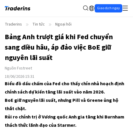
Giao dịch ngay
Traderins
Tin tức
Ngoại hối
Bảng Anh trượt giá khi Fed chuyển
sang diều hâu, áp đảo việc BoE giữ
nguyên lãi suất
Nguồn
Fxstreet
18/06/2026 15:31
Biểu đồ dấu chấm của Fed cho thấy chín nhà hoạch định
chính sách dự kiến tăng lãi suất vào năm 2026.
BoE giữ nguyên lãi suất, nhưng Pill và Greene ủng hộ
thắt chặt.
Rủi ro chính trị ở Vương quốc Anh gia tăng khi Burnham
thách thức lãnh đạo của Starmer.