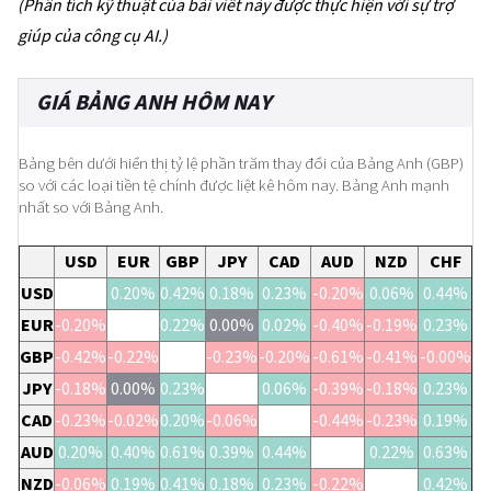
(Phân tích kỹ thuật của bài viết này được thực hiện với sự trợ
giúp của công cụ AI.)
GIÁ BẢNG ANH HÔM NAY
Bảng bên dưới hiển thị tỷ lệ phần trăm thay đổi của Bảng Anh (GBP)
so với các loại tiền tệ chính được liệt kê hôm nay. Bảng Anh mạnh
nhất so với Bảng Anh.
USD
EUR
GBP
JPY
CAD
AUD
NZD
CHF
USD
0.20%
0.42%
0.18%
0.23%
-0.20%
0.06%
0.44%
EUR
-0.20%
0.22%
0.00%
0.02%
-0.40%
-0.19%
0.23%
GBP
-0.42%
-0.22%
-0.23%
-0.20%
-0.61%
-0.41%
-0.00%
JPY
-0.18%
0.00%
0.23%
0.06%
-0.39%
-0.18%
0.23%
CAD
-0.23%
-0.02%
0.20%
-0.06%
-0.44%
-0.23%
0.19%
AUD
0.20%
0.40%
0.61%
0.39%
0.44%
0.22%
0.63%
NZD
-0.06%
0.19%
0.41%
0.18%
0.23%
-0.22%
0.42%