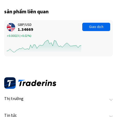
sản phẩm liên quan
GBP/USD
Giao dịch
1.34662
+0.00016
(
+0.01%
)
Thị trường
Tin tức