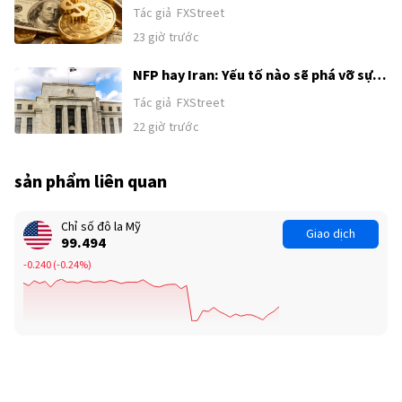
chú ý từ Trung Đông sang Bảng lương
Tác giả
FXStreet
phi nông nghiệp của Mỹ
23 giờ trước
NFP hay Iran: Yếu tố nào sẽ phá vỡ sự
tích luỹ của Chỉ số đô la Mỹ?
Tác giả
FXStreet
22 giờ trước
sản phẩm liên quan
Chỉ số đô la Mỹ
Giao dịch
99.494
-0.240
(
-0.24%
)