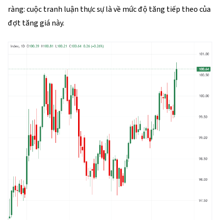
ràng: cuộc tranh luận thực sự là về mức độ tăng tiếp theo của
đợt tăng giá này.