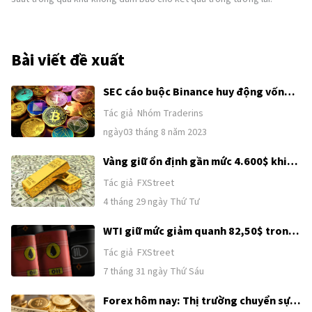
Bài viết đề xuất
SEC cáo buộc Binance huy động vốn
trái phép, thị trường Crypto chao đảo
Tác giả
Nhóm Traderins
đầu tuần
ngày03 tháng 8 năm 2023
Vàng giữ ổn định gần mức 4.600$ khi
quyết định lãi suất của Fed sắp công
Tác giả
FXStreet
bố
4 tháng 29 ngày Thứ Tư
WTI giữ mức giảm quanh 82,50$ trong
bối cảnh hy vọng ngoại giao Mỹ-Iran
Tác giả
FXStreet
được khơi lại
7 tháng 31 ngày Thứ Sáu
Forex hôm nay: Thị trường chuyển sự