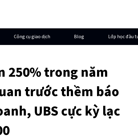
Công cụ giao dịch
Blog
Lớp học đầu t
ơn 250% trong năm
quan trước thềm báo
oanh, UBS cực kỳ lạc
00