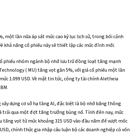
một lần nữa áp sát mức cao kỷ lục lịch sử, trong bối cảnh 
về khả năng cổ phiếu này sẽ thiết lập các mức đỉnh mới.
cổ phiếu nhóm ngành bộ nhớ lưu trữ đồng loạt tăng mạnh 
 Technology (
 MU
) tăng vọt gần 5%, với giá cổ phiếu một lần 
 mức 1.099 USD. Về mặt tin tức, công ty tài chính Aletheia 
HBM.
xây dựng cơ sở hạ tầng AI, đặc biệt là bộ nhớ băng thông 
ã trải qua một đợt tăng trưởng bùng nổ. Tính đến nay, mức 
hiếu tăng vọt từ mức khoảng 315 USD vào đầu năm để vượt mốc 
 USD, chính thức gia nhập câu luận bộ các doanh nghiệp có vốn 