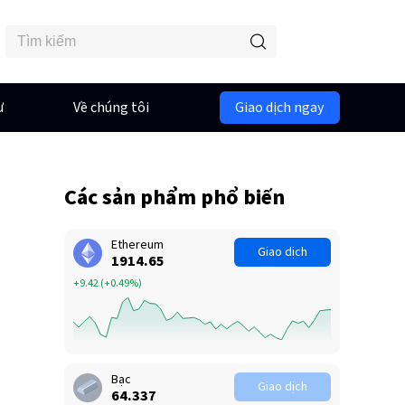
ư
Về chúng tôi
Giao dịch ngay
Các sản phẩm phổ biến
Ethereum
Giao dịch
1914.65
+9.42
(
+0.49%
)
Bạc
Giao dịch
64.337