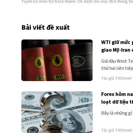
Tuyên bố miễn trừ trách nhiệm: Chỉ dành cho mục đích thông tin
Bài viết đề xuất
WTI giữ mức 
giao Mỹ-Iran 
Giá dầu West Te
thứ hai liên ti
Sáu. Giá dầu th
Tác giả
FXStreet
cuộc xung đột M
Forex hôm na
loạt dữ liệu 
Đây là những gì
Tác giả
FXStreet