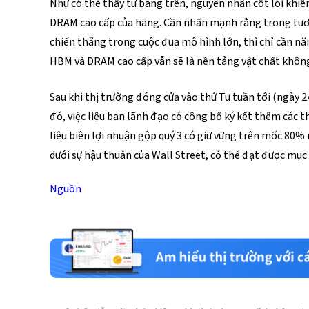
Như có thể thấy từ bảng trên, nguyên nhân cốt lõi khi
DRAM cao cấp của hãng. Cần nhấn mạnh rằng trong tươn
chiến thắng trong cuộc đua mô hình lớn, thì chỉ cần năng
HBM và DRAM cao cấp vẫn sẽ là nền tảng vật chất không 
Sau khi thị trường đóng cửa vào thứ Tư tuần tới (ngày 24
đó, việc liệu ban lãnh đạo có công bố ký kết thêm các t
liệu biên lợi nhuận gộp quý 3 có giữ vững trên mốc 80% n
dưới sự hậu thuẫn của Wall Street, có thể đạt được mục
Nguồn