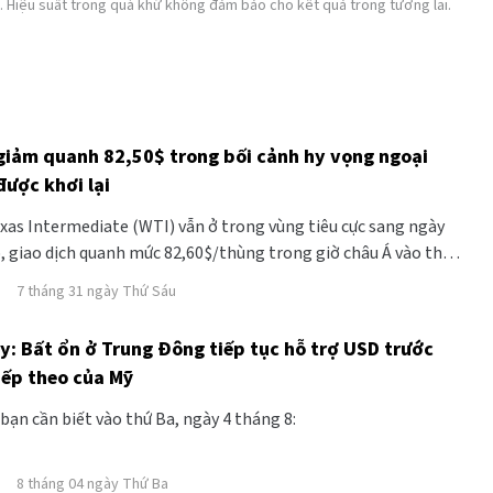
. Hiệu suất trong quá khứ không đảm bảo cho kết quả trong tương lai.
giảm quanh 82,50$ trong bối cảnh hy vọng ngoại
được khơi lại
xas Intermediate (WTI) vẫn ở trong vùng tiêu cực sang ngày
ếp, giao dịch quanh mức 82,60$/thùng trong giờ châu Á vào thứ
ô đã mất đà sau khi hy vọng về một giải pháp ngoại giao cho
7 tháng 31 ngày Thứ Sáu
ỹ-Iran được khơi lại.
y: Bất ổn ở Trung Đông tiếp tục hỗ trợ USD trước
tiếp theo của Mỹ
 bạn cần biết vào thứ Ba, ngày 4 tháng 8:
8 tháng 04 ngày Thứ Ba