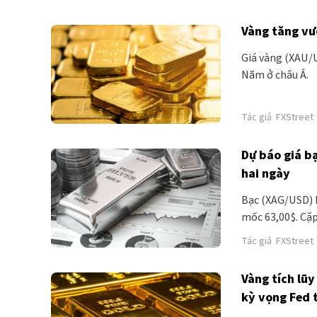
Vàng tăng vư
Giá vàng (XAU/U
Năm ở châu Á.
Tác giả
FXStreet
Dự báo giá bạ
hai ngày
Bạc (XAG/USD) h
mốc 63,00$. Cặp
đợt tăng gần 7%
Tác giả
FXStreet
cho đến nay, kh
Vàng tích lũ
kỳ vọng Fed 
Bảng lương p