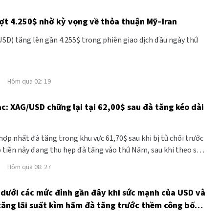
ợt 4.250$ nhờ kỳ vọng về thỏa thuận Mỹ–Iran
SD) tăng lên gần 4.255$ trong phiên giao dịch đầu ngày thứ
Hôm qua 02: 19
c: XAG/USD chững lại tại 62,00$ sau đà tăng kéo dài
ợp nhất đà tăng trong khu vực 61,70$ sau khi bị từ chối trước
 tiền này đang thu hẹp đà tăng vào thứ Năm, sau khi theo sau
 trong hai ngày qua, nhưng các nỗ lực giảm giá vẫn bị hạn chế
Hôm qua 08: 27
i giá Dầu thấp hơn và đồng Đô la Mỹ yếu tiếp tục hỗ trợ.
y dưới các mức đỉnh gần đây khi sức mạnh của USD và
tăng lãi suất kìm hãm đà tăng trước thềm công bố
hi nông nghiệp (NFP) của Mỹ