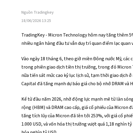
Nguồn
Tradingkey
18/06/2026 13:25
TradingKey - Micron Technology hôm nay tăng thêm 5%, 
nhiều ngân hàng đầu tư vẫn duy trì quan điểm lạc quan 
Vào ngày 18 tháng 6, theo giờ miền Đông nước Mỹ, các 
trong phiên giao dịch tiền thị trường, trong đó Micron
nữa tiến sát mức cao kỷ lục lịch sử, tạm thời giao dịch ở
Capital đã tăng mạnh dự báo giá cho bộ nhớ DRAM và 
Kể từ đầu năm 2026, nhờ động lực mạnh mẽ từ làn sóng 
rộng (HBM) và DRAM cao cấp, giá cổ phiếu của Micron đ
tăng tích lũy của Micron đã lên tới 253%, với giá cổ p
1.000 USD, và vốn hóa thị trường vượt quá 1,18 nghìn tỷ
hóa nghìn tỷ USD.