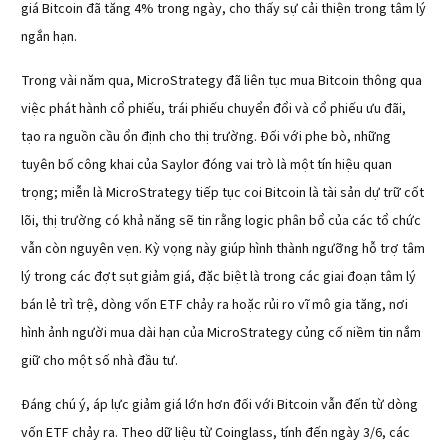
giá Bitcoin đã tăng 4% trong ngày, cho thấy sự cải thiện trong tâm lý 
ngắn hạn.
Trong vài năm qua, MicroStrategy đã liên tục mua Bitcoin thông qua 
việc phát hành cổ phiếu, trái phiếu chuyển đổi và cổ phiếu ưu đãi, 
tạo ra nguồn cầu ổn định cho thị trường. Đối với phe bò, những 
tuyên bố công khai của Saylor đóng vai trò là một tín hiệu quan 
trọng; miễn là MicroStrategy tiếp tục coi Bitcoin là tài sản dự trữ cốt 
lõi, thị trường có khả năng sẽ tin rằng logic phân bổ của các tổ chức 
vẫn còn nguyên vẹn. Kỳ vọng này giúp hình thành ngưỡng hỗ trợ tâm 
lý trong các đợt sụt giảm giá, đặc biệt là trong các giai đoạn tâm lý 
bán lẻ trì trệ, dòng vốn ETF chảy ra hoặc rủi ro vĩ mô gia tăng, nơi 
hình ảnh người mua dài hạn của MicroStrategy củng cố niềm tin nắm 
giữ cho một số nhà đầu tư.
Đáng chú ý, áp lực giảm giá lớn hơn đối với Bitcoin vẫn đến từ dòng 
vốn ETF chảy ra. Theo dữ liệu từ Coinglass, tính đến ngày 3/6, các 