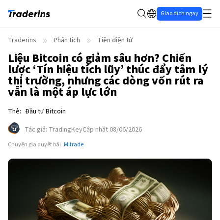
Giao dịch ngay
Traderins
Phân tích
Tiền điện tử
Liệu Bitcoin có giảm sâu hơn? Chiến
lược ‘Tín hiệu tích lũy’ thúc đẩy tâm lý
thị trường, nhưng các dòng vốn rút ra
vẫn là một áp lực lớn
Thẻ
:
Đầu tư Bitcoin
Tác giả
:
TradingKey
Cập nhật 08/06/2026
Chuyên gia duyệt bài
Mitrade