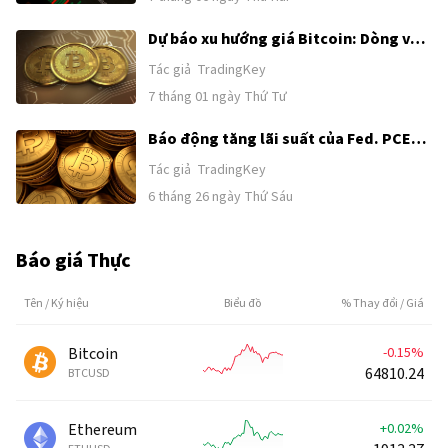
Dự báo xu hướng giá Bitcoin: Dòng vốn
ETF tiếp tục chảy ra hạn chế không
Tác giả
TradingKey
gian phục hồi của giá Bitcoin, $58,000
7 tháng 01 ngày Thứ Tư
trở thành mức then chốt cho phe bò và
phe gấu
Báo động tăng lãi suất của Fed. PCE
nhuộm máu thị trường tiền điện tử, giá
Tác giả
TradingKey
BTC giảm xuống dưới 59.000, kích
6 tháng 26 ngày Thứ Sáu
hoạt một đợt thảm sát phe bò khác
Báo giá Thực
Tên / Ký hiệu
Biểu đồ
% Thay đổi / Giá
Bitcoin
-0.15%
64810.24
BTCUSD
Ethereum
+0.02%