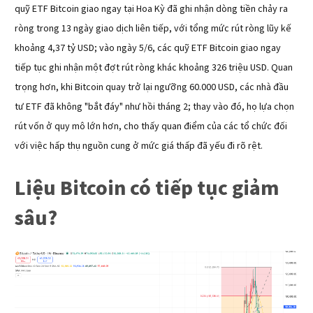
quỹ ETF Bitcoin giao ngay tại Hoa Kỳ đã ghi nhận dòng tiền chảy ra 
ròng trong 13 ngày giao dịch liên tiếp, với tổng mức rút ròng lũy kế 
khoảng 4,37 tỷ USD; vào ngày 5/6, các quỹ ETF Bitcoin giao ngay 
tiếp tục ghi nhận một đợt rút ròng khác khoảng 326 triệu USD. Quan 
trọng hơn, khi Bitcoin quay trở lại ngưỡng 60.000 USD, các nhà đầu 
tư ETF đã không "bắt đáy" như hồi tháng 2; thay vào đó, họ lựa chọn 
rút vốn ở quy mô lớn hơn, cho thấy quan điểm của các tổ chức đối 
với việc hấp thụ nguồn cung ở mức giá thấp đã yếu đi rõ rệt.
Liệu Bitcoin có tiếp tục giảm
sâu?