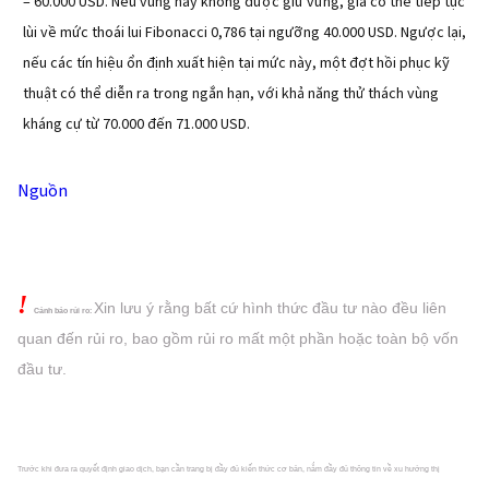
– 60.000 USD. Nếu vùng này không được giữ vững, giá có thể tiếp tục 
lùi về mức thoái lui Fibonacci 0,786 tại ngưỡng 40.000 USD. Ngược lại, 
nếu các tín hiệu ổn định xuất hiện tại mức này, một đợt hồi phục kỹ 
thuật có thể diễn ra trong ngắn hạn, với khả năng thử thách vùng 
kháng cự từ 70.000 đến 71.000 USD.
Nguồn
!
Xin lưu ý rằng bất cứ hình thức đầu tư nào đều liên
Cảnh báo rủi ro:
quan đến rủi ro, bao gồm rủi ro mất một phần hoặc
toàn bộ vốn
đầu tư.
Trước khi đưa ra quyết định giao dịch, bạn cần trang bị đầy đủ kiến thức cơ bản, nắm đầy đủ thông tin về xu hướng thị