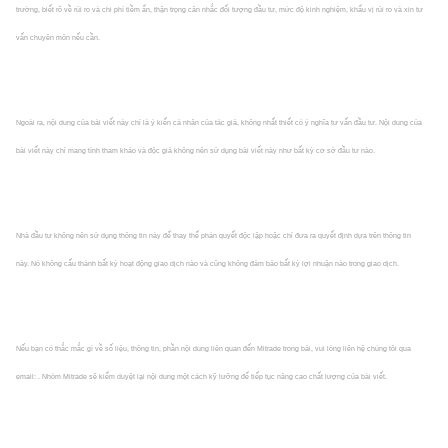
trường, biết rõ về rủi ro và chi phí tiềm ẩn, thận trọng cân nhắc đối tượng đầu tư, mức độ kinh nghiệm, khẩu vị rủi ro và xin tư
vấn chuyên môn nếu cần.
Ngoài ra, nội dung của bài viết này chỉ là ý kiến cá nhân của tác giả, không nhất thiết có ý nghĩa tư vấn đầu tư. Nội dung của
bài viết này chỉ mang tính tham khảo và độc giả không nên sử dụng bài viết này như bất kỳ cơ sở đầu tư nào.
Nhà đầu tư không nên sử dụng thông tin này để thay thế phán quyết độc lập hoặc chỉ đưa ra quyết định dựa trên thông tin
này. Nó không cấu thành bất kỳ hoạt động giao dịch nào và cũng không đảm bảo bất kỳ lợi nhuận nào trong giao dịch.
Nếu bạn có thắc mắc gì về số liệu, thông tin, phần nội dung liên quan đến Mitrade trong bài, vui lòng liên hệ chúng tôi qua
email: . Nhóm Mitrade sẽ kiểm duyệt lại nội dung một cách kỹ lưỡng để tiếp tục nâng cao chất lượng của bài viết.