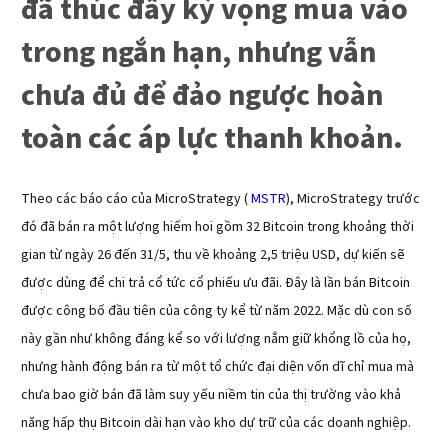
đã thúc đẩy kỳ vọng mua vào
trong ngắn hạn, nhưng vẫn
chưa đủ để đảo ngược hoàn
toàn các áp lực thanh khoản.
Theo các báo cáo của MicroStrategy (
 MSTR
), MicroStrategy trước 
đó đã bán ra một lượng hiếm hoi gồm 32 Bitcoin trong khoảng thời 
gian từ ngày 26 đến 31/5, thu về khoảng 2,5 triệu USD, dự kiến sẽ 
được dùng để chi trả cổ tức cổ phiếu ưu đãi. Đây là lần bán Bitcoin 
được công bố đầu tiên của công ty kể từ năm 2022. Mặc dù con số 
này gần như không đáng kể so với lượng nắm giữ khổng lồ của họ, 
nhưng hành động bán ra từ một tổ chức đại diện vốn dĩ chỉ mua mà 
chưa bao giờ bán đã làm suy yếu niềm tin của thị trường vào khả 
năng hấp thụ Bitcoin dài hạn vào kho dự trữ của các doanh nghiệp.