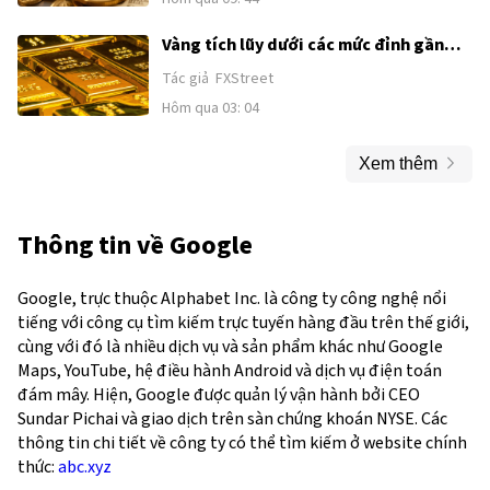
Vàng tích lũy dưới các mức đỉnh gần
đây khi sức mạnh của USD và kỳ vọng
Tác giả
FXStreet
Fed tăng lãi suất kìm hãm đà tăng
Hôm qua 03: 04
trước thềm công bố Bảng lương phi
nông nghiệp (NFP) của Mỹ
Xem thêm
Thông tin về
Google
Google, trực thuộc Alphabet Inc. là công ty công nghệ nổi
tiếng với công cụ tìm kiếm trực tuyến hàng đầu trên thế giới,
cùng với đó là nhiều dịch vụ và sản phẩm khác như Google
Maps, YouTube, hệ điều hành Android và dịch vụ điện toán
đám mây. Hiện, Google được quản lý vận hành bởi CEO
Sundar Pichai và giao dịch trên sàn chứng khoán NYSE. Các
thông tin chi tiết về công ty có thể tìm kiếm ở website chính
thức:
abc.xyz