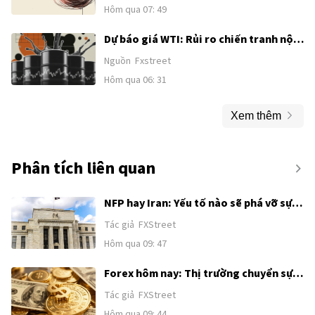
Hôm qua 07: 49
Dự báo giá WTI: Rủi ro chiến tranh nội
bộ gia tăng ở Trung Đông hỗ trợ đà
Nguồn
Fxstreet
phục hồi lên gần 78$
Hôm qua 06: 31
Xem thêm
Phân tích liên quan
NFP hay Iran: Yếu tố nào sẽ phá vỡ sự
tích luỹ của Chỉ số đô la Mỹ?
Tác giả
FXStreet
Hôm qua 09: 47
Forex hôm nay: Thị trường chuyển sự
chú ý từ Trung Đông sang Bảng lương
Tác giả
FXStreet
phi nông nghiệp của Mỹ
Hôm qua 09: 44