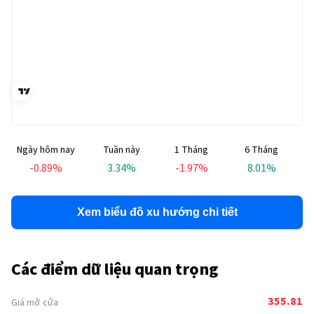
Ngày hôm nay
Tuần này
1 Tháng
6 Tháng
T
-0.89
%
3.34
%
-1.97
%
8.01
%
Xem biểu đồ xu hướng chi tiết
Các điểm dữ liệu quan trọng
355.81
Giá mở cửa