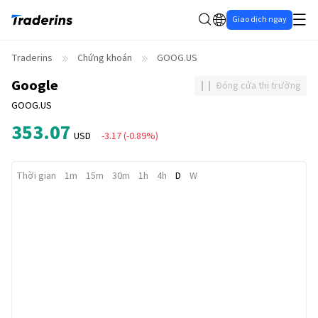
Giao dịch ngay
Traderins
Chứng khoán
GOOG.US
Google
Đóng cửa thị trường
GOOG.US
353.07
USD
-3.17
(
-0.89%
)
Thời gian
1m
15m
30m
1h
4h
D
W