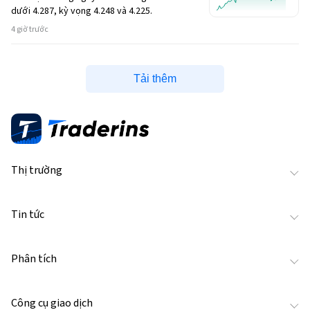
dưới 4.287, kỳ vọng 4.248 và 4.225.
4 giờ trước
Tải thêm
Thị trường
Tin tức
Phân tích
Công cụ giao dịch