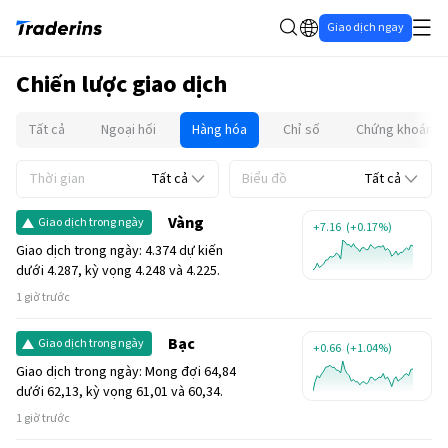
Giao dịch ngay
Chiến lược giao dịch
Tất cả
Ngoại hối
Hàng hóa
Chỉ số
Chứng khoán
Thời gian
Tất cả
Biểu đồ
Tất cả
Tất cả
Tất cả
Vàng
Giao dịch trong ngày
+7.16
(+0.17%)
Giao dịch trong ngày: 4.374 dự kiến
Giao dịch trong ngày
Mua
dưới 4.287, kỳ vọng 4.248 và 4.225.
Ngắn Hạn
Bán
1 giờ trước
Trung Hạn
Trung lập
Bạc
Giao dịch trong ngày
+0.66
(+1.04%)
Giao dịch trong ngày: Mong đợi 64,84
dưới 62,13, kỳ vọng 61,01 và 60,34.
1 giờ trước