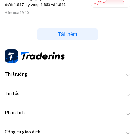
dưới 1.887, kỳ vọng 1.863 và 1.849.
Hôm qua 19: 10
Tải thêm
Thị trường
Tin tức
Phân tích
Công cụ giao dịch