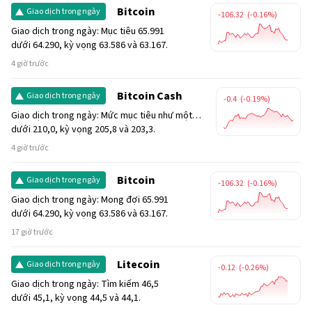
Bitcoin
Giao dịch trong ngày
-106.32
(-0.16%)
Giao dịch trong ngày: Mục tiêu 65.991
dưới 64.290, kỳ vọng 63.586 và 63.167.
4 giờ trước
Bitcoin Cash
Giao dịch trong ngày
-0.4
(-0.19%)
Giao dịch trong ngày: Mức mục tiêu như một
điểm đảo chiều tiềm năng
dưới 210,0, kỳ vọng 205,8 và 203,3.
4 giờ trước
Bitcoin
Giao dịch trong ngày
-106.32
(-0.16%)
Giao dịch trong ngày: Mong đợi 65.991
dưới 64.290, kỳ vọng 63.586 và 63.167.
17 giờ trước
Litecoin
Giao dịch trong ngày
-0.12
(-0.26%)
Giao dịch trong ngày: Tìm kiếm 46,5
dưới 45,1, kỳ vọng 44,5 và 44,1.