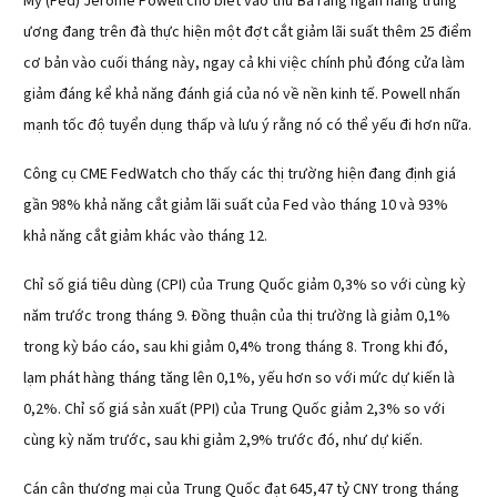
Mỹ (Fed) Jerome Powell cho biết vào thứ Ba rằng ngân hàng trung
ương đang trên đà thực hiện một đợt cắt giảm lãi suất thêm 25 điểm
cơ bản vào cuối tháng này, ngay cả khi việc chính phủ đóng cửa làm
giảm đáng kể khả năng đánh giá của nó về nền kinh tế. Powell nhấn
mạnh tốc độ tuyển dụng thấp và lưu ý rằng nó có thể yếu đi hơn nữa.
Công cụ CME FedWatch cho thấy các thị trường hiện đang định giá
gần 98% khả năng cắt giảm lãi suất của Fed vào tháng 10 và 93%
khả năng cắt giảm khác vào tháng 12.
Chỉ số giá tiêu dùng (CPI) của Trung Quốc giảm 0,3% so với cùng kỳ
năm trước trong tháng 9. Đồng thuận của thị trường là giảm 0,1%
trong kỳ báo cáo, sau khi giảm 0,4% trong tháng 8. Trong khi đó,
lạm phát hàng tháng tăng lên 0,1%, yếu hơn so với mức dự kiến là
0,2%. Chỉ số giá sản xuất (PPI) của Trung Quốc giảm 2,3% so với
cùng kỳ năm trước, sau khi giảm 2,9% trước đó, như dự kiến.
Cán cân thương mại của Trung Quốc đạt 645,47 tỷ CNY trong tháng