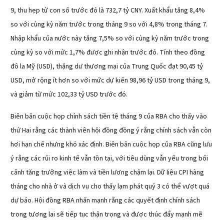
9, thu hẹp từ con số trước đó là 732,7 tỷ CNY. Xuất khẩu tăng 8,4%
so với cùng kỳ năm trước trong tháng 9 so với 4,8% trong tháng 7.
Nhập khẩu của nước này tăng 7,5% so với cùng kỳ năm trước trong
cùng kỳ so với mức 1,7% được ghi nhận trước đó. Tính theo đồng
đô la Mỹ (USD), thặng dư thương mại của Trung Quốc đạt 90,45 tỷ
USD, mở rộng ít hơn so với mức dự kiến 98,96 tỷ USD trong tháng 9,
và giảm từ mức 102,33 tỷ USD trước đó.
Biên bản cuộc họp chính sách tiền tệ tháng 9 của RBA cho thấy vào
thứ Hai rằng các thành viên hội đồng đồng ý rằng chính sách vẫn còn
hơi hạn chế nhưng khó xác định. Biên bản cuộc họp của RBA cũng lưu
ý rằng các rủi ro kinh tế vẫn tồn tại, với tiêu dùng vẫn yếu trong bối
cảnh tăng trưởng việc làm và tiền lương chậm lại. Dữ liệu CPI hàng
tháng cho nhà ở và dịch vụ cho thấy lạm phát quý 3 có thể vượt quá
dự báo. Hội đồng RBA nhấn mạnh rằng các quyết định chính sách
trong tương lai sẽ tiếp tục thận trọng và được thúc đẩy mạnh mẽ