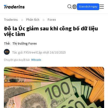
Giao dịch ngay
Traderins
Phân tích
Forex
Đô la Úc giảm sau khi công bố dữ liệu
việc làm
Thẻ
:
Thị trường Forex
Tác giả
:
FXStreet
Cập nhật 16/10/2025
Chuyên gia duyệt bài
Mitrade