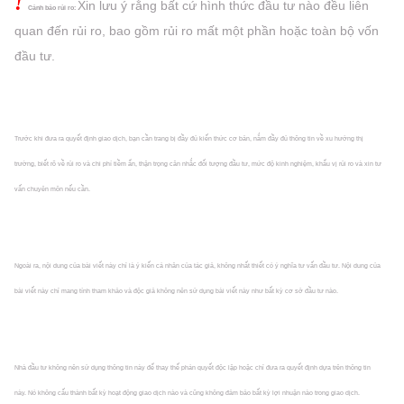
!
Xin lưu ý rằng bất cứ hình thức đầu tư nào đều liên
Cảnh báo rủi ro:
quan đến rủi ro, bao gồm rủi ro mất một phần hoặc
toàn bộ vốn
đầu tư.
Trước khi đưa ra quyết định giao dịch, bạn cần trang bị đầy đủ kiến thức cơ bản, nắm đầy đủ thông tin về xu hướng thị
trường, biết rõ về rủi ro và chi phí tiềm ẩn, thận trọng cân nhắc đối tượng đầu tư, mức độ kinh nghiệm, khẩu vị rủi ro và xin tư
vấn chuyên môn nếu cần.
Ngoài ra, nội dung của bài viết này chỉ là ý kiến cá nhân của tác giả, không nhất thiết có ý nghĩa tư vấn đầu tư. Nội dung của
bài viết này chỉ mang tính tham khảo và độc giả không nên sử dụng bài viết này như bất kỳ cơ sở đầu tư nào.
Nhà đầu tư không nên sử dụng thông tin này để thay thế phán quyết độc lập hoặc chỉ đưa ra quyết định dựa trên thông tin
này. Nó không cấu thành bất kỳ hoạt động giao dịch nào và cũng không đảm bảo bất kỳ lợi nhuận nào trong giao dịch.