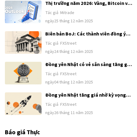
Thị trường năm 2026: Vàng, Bitcoin và
Đô la Mỹ có làm nên lịch sử một lần
Tác giả
Mitrade
nữa? — Đây là quan điểm của các tổ
ngày25 tháng 12 năm 2025
chức hàng đầu
Biên bản BoJ: Các thành viên đồng ý
rằng BoJ sẽ tiếp tục tăng lãi suất nếu
Tác giả
FXStreet
các dự báo giá cả kinh tế trở thành
ngày24 tháng 12 năm 2025
hiện thực
Đồng yên Nhật có vẻ sẵn sàng tăng giá
hơn nữa so với USD giữa những kỳ vọng
Tác giả
FXStreet
khác biệt giữa BoJ và Fed
ngày04 tháng 12 năm 2025
Đồng yên Nhật tăng giá nhờ kỳ vọng
BoJ sẽ tăng lãi suất, USD/JPY chịu áp
Tác giả
FXStreet
lực từ Fed ôn hòa và USD yếu hơn
ngày26 tháng 11 năm 2025
Báo giá Thực