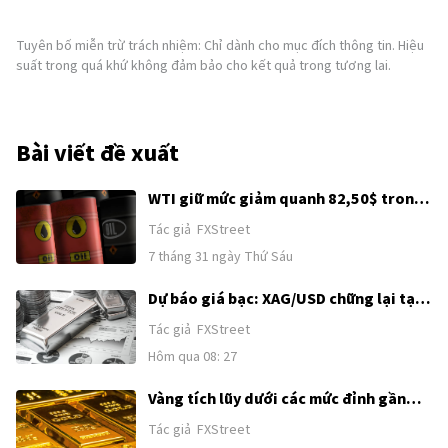
Tuyên bố miễn trừ trách nhiệm: Chỉ dành cho mục đích thông tin. Hiệu
suất trong quá khứ không đảm bảo cho kết quả trong tương lai.
Bài viết đề xuất
WTI giữ mức giảm quanh 82,50$ trong
bối cảnh hy vọng ngoại giao Mỹ-Iran
Tác giả
FXStreet
được khơi lại
7 tháng 31 ngày Thứ Sáu
Dự báo giá bạc: XAG/USD chững lại tại
62,00$ sau đà tăng kéo dài hai ngày
Tác giả
FXStreet
Hôm qua 08: 27
Vàng tích lũy dưới các mức đỉnh gần
đây khi sức mạnh của USD và kỳ vọng
Tác giả
FXStreet
Fed tăng lãi suất kìm hãm đà tăng