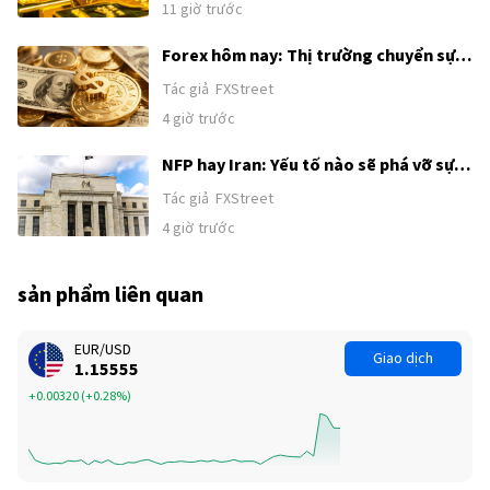
11 giờ trước
trước thềm công bố Bảng lương phi
nông nghiệp (NFP) của Mỹ
Forex hôm nay: Thị trường chuyển sự
chú ý từ Trung Đông sang Bảng lương
Tác giả
FXStreet
phi nông nghiệp của Mỹ
4 giờ trước
NFP hay Iran: Yếu tố nào sẽ phá vỡ sự
tích luỹ của Chỉ số đô la Mỹ?
Tác giả
FXStreet
4 giờ trước
sản phẩm liên quan
EUR/USD
Giao dịch
1.15555
+0.00320
(
+0.28%
)