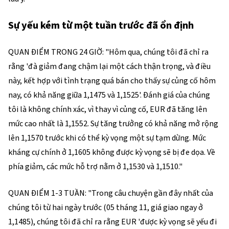
Sự yếu kém từ một tuần trước đã ổn định
QUAN ĐIỂM TRONG 24 GIỜ: "Hôm qua, chúng tôi đã chỉ ra
rằng 'đà giảm đang chậm lại một cách thận trọng, và điều
này, kết hợp với tình trạng quá bán cho thấy sự củng cố hôm
nay, có khả năng giữa 1,1475 và 1,1525'. Đánh giá của chúng
tôi là không chính xác, vì thay vì củng cố, EUR đã tăng lên
mức cao nhất là 1,1552. Sự tăng trưởng có khả năng mở rộng
lên 1,1570 trước khi có thể kỳ vọng một sự tạm dừng. Mức
kháng cự chính ở 1,1605 không được kỳ vọng sẽ bị đe dọa. Về
phía giảm, các mức hỗ trợ nằm ở 1,1530 và 1,1510."
QUAN ĐIỂM 1-3 TUẦN: "Trong câu chuyện gần đây nhất của
chúng tôi từ hai ngày trước (05 tháng 11, giá giao ngay ở
1,1485), chúng tôi đã chỉ ra rằng EUR 'được kỳ vọng sẽ yếu đi