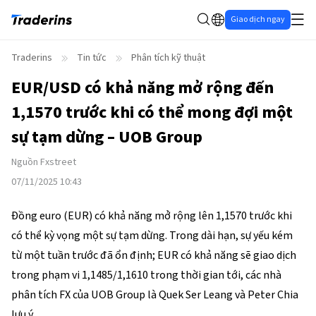
Giao dịch ngay
Traderins
Tin tức
Phân tích kỹ thuật
EUR/USD có khả năng mở rộng đến
1,1570 trước khi có thể mong đợi một
sự tạm dừng – UOB Group
Nguồn
Fxstreet
07/11/2025 10:43
Đồng euro (EUR) có khả năng mở rộng lên 1,1570 trước khi
có thể kỳ vọng một sự tạm dừng. Trong dài hạn, sự yếu kém
từ một tuần trước đã ổn định; EUR có khả năng sẽ giao dịch
trong phạm vi 1,1485/1,1610 trong thời gian tới, các nhà
phân tích FX của UOB Group là Quek Ser Leang và Peter Chia
lưu ý.