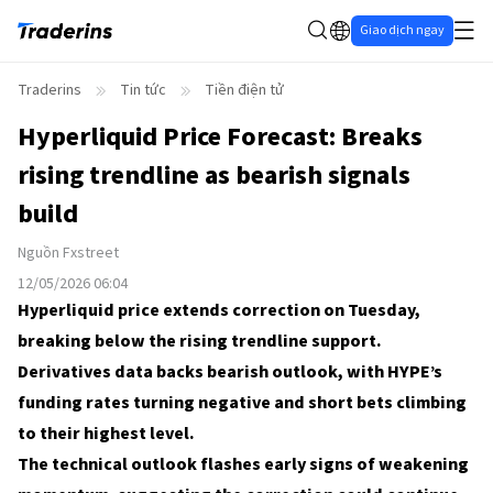
Giao dịch ngay
Traderins
Tin tức
Tiền điện tử
Hyperliquid Price Forecast: Breaks
rising trendline as bearish signals
build
Nguồn
Fxstreet
12/05/2026 06:04
Hyperliquid price extends correction on Tuesday,
breaking below the rising trendline support.
Derivatives data backs bearish outlook, with HYPE’s
funding rates turning negative and short bets climbing
to their highest level.
The technical outlook flashes early signs of weakening