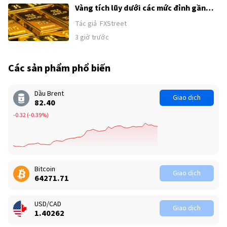
Vàng tích lũy dưới các mức đỉnh gần
đây khi sức mạnh của USD và kỳ vọng
Tác giả
FXStreet
Fed tăng lãi suất kìm hãm đà tăng
3 giờ trước
trước thềm công bố Bảng lương phi
nông nghiệp (NFP) của Mỹ
Các sản phẩm phổ biến
Dầu Brent
Giao dịch
82.39
-0.33
(
-0.40%
)
Bitcoin
Giao dịch
64271.69
USD/CAD
Giao dịch
1.40256