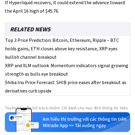
If Hyperliquid recovers, it could extend the advance toward
the April 16 high of $45.76.
RELATED NEWS
Top 3 Price Prediction: Bitcoin, Ethereum, Ripple – BTC
holds gains, ETH closes above key resistance, XRP eyes
bullish channel breakout
XRP and XLM outlook: Momentum indicators signal growing
strength as bulls eye breakout
Shiba Inu Price Forecast: SHIB price eases after breakout as
derivatives curb upside
Tuyên bố miễn trừ trách nhiệm: Chỉ dành cho mục đích thông tin. Hiệu
suất trong quá khứ không đảm bảo cho kết quả trong tương lai.