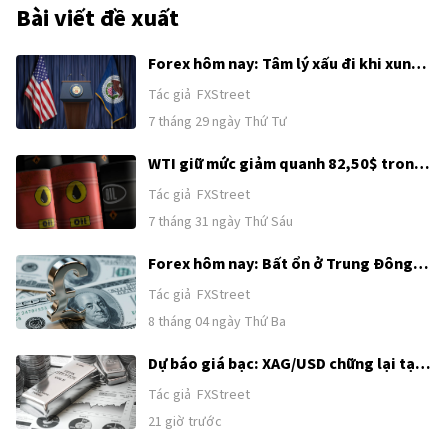
Bài viết đề xuất
Forex hôm nay: Tâm lý xấu đi khi xung
đột Trung Đông lan rộng, sự chú ý
Tác giả
FXStreet
chuyển sang Fed
7 tháng 29 ngày Thứ Tư
WTI giữ mức giảm quanh 82,50$ trong
bối cảnh hy vọng ngoại giao Mỹ-Iran
Tác giả
FXStreet
được khơi lại
7 tháng 31 ngày Thứ Sáu
Forex hôm nay: Bất ổn ở Trung Đông
tiếp tục hỗ trợ USD trước loạt dữ liệu
Tác giả
FXStreet
tiếp theo của Mỹ
8 tháng 04 ngày Thứ Ba
Dự báo giá bạc: XAG/USD chững lại tại
62,00$ sau đà tăng kéo dài hai ngày
Tác giả
FXStreet
21 giờ trước