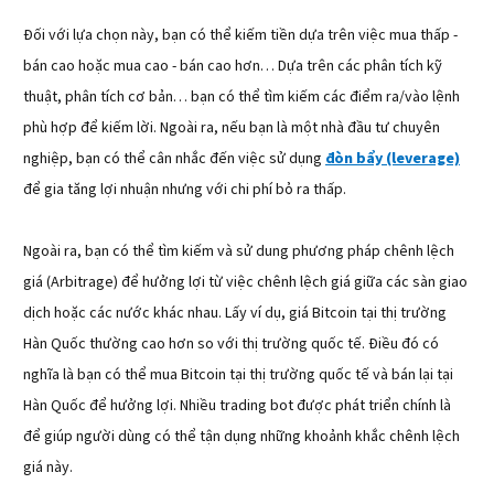
Đối với lựa chọn này, bạn có thể kiếm tiền dựa trên việc mua thấp -
bán cao hoặc mua cao - bán cao hơn… Dựa trên các phân tích kỹ
thuật, phân tích cơ bản… bạn có thể tìm kiếm các điểm ra/vào lệnh
phù hợp để kiếm lời. Ngoài ra, nếu bạn là một nhà đầu tư chuyên
nghiệp, bạn có thể cân nhắc đến việc sử dụng
đòn bẩy (leverage)
để gia tăng lợi nhuận nhưng với chi phí bỏ ra thấp.
Ngoài ra, bạn có thể tìm kiếm và sử dung phương pháp chênh lệch
giá (Arbitrage) để hưởng lợi từ việc chênh lệch giá giữa các sàn giao
dịch hoặc các nước khác nhau. Lấy ví dụ, giá Bitcoin tại thị trường
Hàn Quốc thường cao hơn so với thị trường quốc tế. Điều đó có
nghĩa là bạn có thể mua Bitcoin tại thị trường quốc tế và bán lại tại
Hàn Quốc để hưởng lợi. Nhiều trading bot được phát triển chính là
để giúp người dùng có thể tận dụng những khoảnh khắc chênh lệch
giá này.