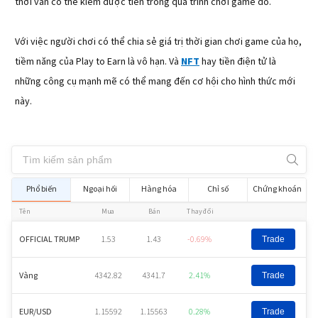
thời vẫn có thể kiếm được tiền trong quá trình chơi game đó.
Với việc người chơi có thể chia sẻ giá trị thời gian chơi game của họ,
tiềm năng của Play to Earn là vô hạn. Và
NFT
hay tiền điện tử là
những công cụ mạnh mẽ có thể mang đến cơ hội cho hình thức mới
này.
Phổ biến
Ngoại hối
Hàng hóa
Chỉ số
Chứng khoán
Tên
Mua
Bán
Thay đổi
OFFICIAL TRUMP
1.53
1.43
-0.69%
Trade
Vàng
4342.82
4341.7
2.41%
Trade
EUR/USD
1.15592
1.15563
0.28%
Trade