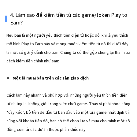
4. Làm sao để kiếm tiền từ các game/token Play to
Earn?
Nếu bạn là một người yêu thích tiền điện tử hoặc đôi khi là yêu thích
mô hình Play to Earn này và mong muốn kiếm tiền từ nó thì dưới đây
là một số gợi ý dành cho bạn. Chúng ta có thể gộp chung lại thành ba
cách kiếm tiền chính như sau:
Một là mua/bán trên các sàn giao dịch
Cách làm này nhanh và phù hợp với những người yêu thích tiền điện
tử nhưng lại không giỏi trong việc chơi game. Thay vì phải nhọc công
“cầy kéo”, bỏ tiền để đầu tư ban đầu vào một tựa game nhất định thì
cũng với khoản tiền đó, bạn có thể chọn lựa và mua cho mình một số
đồng coin từ các dự án thuộc phân khúc này.