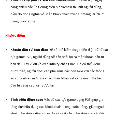
Thúc đẩy sự phát triển của blockchain:
Khi xuất hiện ngày
càng nhiều các ứng dụng trên blockchain thu hút người dùng,
điều đó đồng nghĩa với việc blockchain thực sự mang lại ích lợi
trong cuộc sống.
Nhược điểm
Khoản đầu tư ban đầu:
Để có thể kiếm được tiền điện tử từ các
tựa game P2E, người dùng sẽ cần phải bỏ ra một khoản đầu tư
ban đầu. Lấy ví dụ về Axie Infinity chẳng hạn. Để có thể kiếm
được tiền, người chơi cần phải mua các con Axie với các thông
số cùng nhiều mức giá khác nhau. Nhân vật càng mạnh thì tiền
đầu tư càng cao và ngược lại.
Tính biến động cao:
Mặc dù các tựa game dạng P2E giúp gia
tăng tính hữu dụng của blockchain trong cuộc sống, giúp người