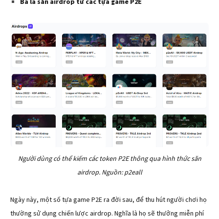
Ba là săn airdrop từ các tựa game P2E
Người dùng có thể kiếm các token P2E thông qua hình thức săn
airdrop. Nguồn: p2eall
Ngày này, một số tựa game P2E ra đời sau, để thu hút người chơi họ
thường sử dụng chiến lược airdrop. Nghĩa là họ sẽ thưởng miễn phí