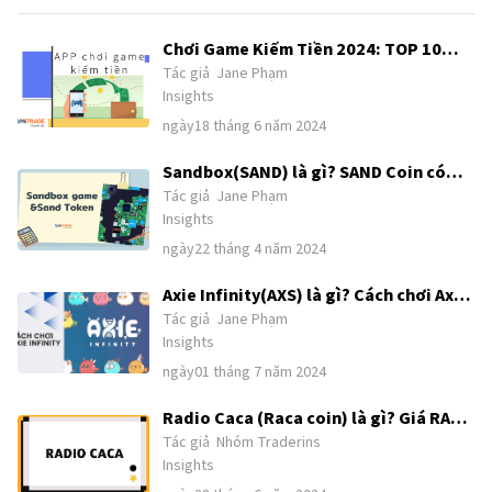
Chơi Game Kiếm Tiền 2024: TOP 10
Tác giả
Jane Phạm
Game Kiếm Tiền Thật Online Cực Nóng
Insights
ngày18 tháng 6 năm 2024
Sandbox(SAND) là gì? SAND Coin có
Tác giả
Jane Phạm
tiềm năng? Toàn tập về Sandbox
Insights
game&SAND Coin
ngày22 tháng 4 năm 2024
Axie Infinity(AXS) là gì? Cách chơi Axie
Tác giả
Jane Phạm
Infinity và tải game Axie Infinity trên
Insights
điện thoại iOS & Android
ngày01 tháng 7 năm 2024
Radio Caca (Raca coin) là gì? Giá RACA
Tác giả
Nhóm Traderins
token bao nhiêu? Đồng RACA có tiềm
Insights
năng không?