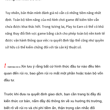
Tuy nhiên, bản thân mình đánh giá nó vẫn có những tiềm năng nhất
định. Toàn bộ tiềm năng của mô hình chơi game để kiếm tiền vẫn
chưa được khai thác hết. Trong tương lai, Play to Earn có thể có khả
năng thay đổi lĩnh vực game bằng cách cho phép toàn bộ nền kinh tế
được vận hành thông qua việc ra quyết định tập thể cũng như quyền
sở hữu có thể kiểm chứng đối với tài sản kỹ thuật số.
!
Xin lưu ý rằng bất cứ hình thức đầu tư nào đều liên
Cảnh báo rủi ro:
quan đến rủi ro, bao gồm rủi ro mất một phần hoặc
toàn bộ vốn
đầu tư.
Trước khi đưa ra quyết định giao dịch, bạn cần trang bị đầy đủ
kiến thức cơ bản, nắm đầy đủ thông tin về xu hướng thị trường,
biết rõ về rủi ro và chi phí tiềm ẩn, thận trọng cân nhắc đối