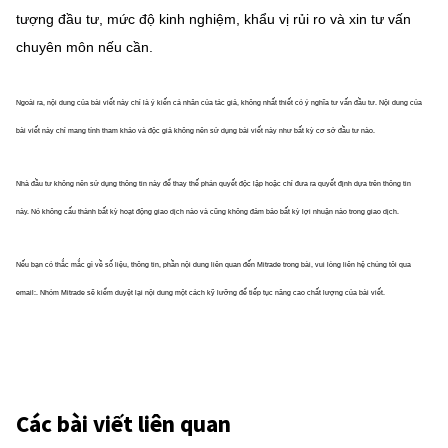
tượng đầu tư, mức độ kinh nghiệm, khẩu vị rủi ro và xin tư vấn
chuyên môn nếu cần.
Ngoài ra, nội dung của bài viết này chỉ là ý kiến cá nhân của tác giả, không nhất thiết có ý nghĩa tư vấn đầu tư. Nội dung của
bài viết này chỉ mang tính tham khảo và độc giả không nên sử dụng bài viết này như bất kỳ cơ sở đầu tư nào.
Nhà đầu tư không nên sử dụng thông tin này để thay thế phán quyết độc lập hoặc chỉ đưa ra quyết định dựa trên thông tin
này. Nó không cấu thành bất kỳ hoạt động giao dịch nào và cũng không đảm bảo bất kỳ lợi nhuận nào trong giao dịch.
Nếu bạn có thắc mắc gì về số liệu, thông tin, phần nội dung liên quan đến Mitrade trong bài, vui lòng liên hệ chúng tôi qua
email:. Nhóm Mitrade sẽ kiểm duyệt lại nội dung một cách kỹ lưỡng để tiếp tục nâng cao chất lượng của bài viết.
Các bài viết liên quan