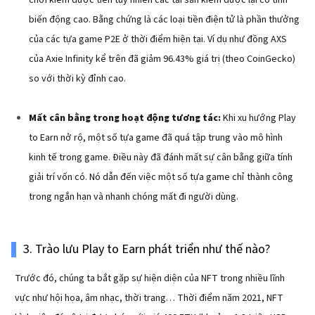
chơi kiếm được tiền tuy nhiên các tài sản kiếm được lại có tính
biến động cao. Bằng chứng là các loại tiền điện tử là phần thưởng
của các tựa game P2E ở thời điểm hiện tại. Ví dụ như đồng AXS
của Axie Infinity kể trên đã giảm 96.43% giá trị (theo CoinGecko)
so với thời kỳ đỉnh cao.
Mất cân bằng trong hoạt động tương tác:
Khi xu hướng Play
to Earn nở rộ, một số tựa game đã quá tập trung vào mô hình
kinh tế trong game. Điều này đã đánh mất sự cân bằng giữa tính
giải trí vốn có. Nó dẫn đến việc một số tựa game chỉ thành công
trong ngắn hạn và nhanh chóng mất đi người dùng.
3. Trào lưu Play to Earn phát triển như thế nào?
Trước đó, chúng ta bắt gặp sự hiện diện của NFT trong nhiều lĩnh
vực như hội họa, âm nhạc, thời trang… Thời điểm năm 2021, NFT