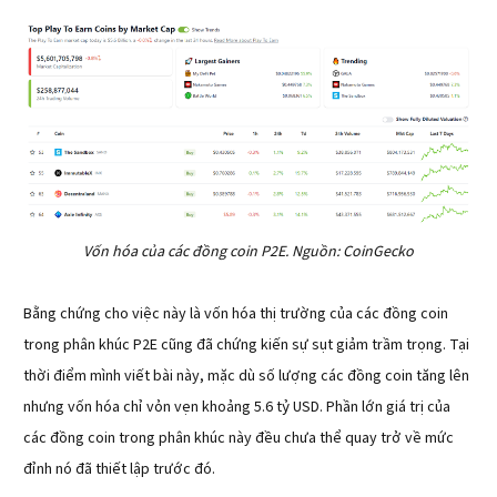
Vốn hóa của các đồng coin P2E. Nguồn: CoinGecko
Bằng chứng cho việc này là vốn hóa thị trường của các đồng coin
trong phân khúc P2E cũng đã chứng kiến sự sụt giảm trầm trọng. Tại
thời điểm mình viết bài này, mặc dù số lượng các đồng coin tăng lên
nhưng vốn hóa chỉ vỏn vẹn khoảng 5.6 tỷ USD. Phần lớn giá trị của
các đồng coin trong phân khúc này đều chưa thể quay trở về mức
đỉnh nó đã thiết lập trước đó.