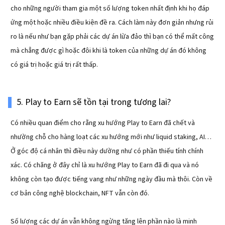
cho những người tham gia một số lượng token nhất định khi họ đáp
ứng một hoặc nhiều điều kiện đề ra. Cách làm này đơn giản nhưng rủi
ro là nếu như bạn gặp phải các dự án lừa đảo thì bạn có thể mất công
mà chẳng được gì hoặc đôi khi là token của những dự án đó không
có giá trị hoặc giá trị rất thấp.
5. Play to Earn sẽ tồn tại trong tương lai?
Có nhiều quan điểm cho rằng xu hướng Play to Earn đã chết và
nhường chỗ cho hàng loạt các xu hướng mới như liquid staking, AI…
Ở góc độ cá nhân thì điều này dường như có phần thiếu tính chính
xác. Có chăng ở đây chỉ là xu hướng Play to Earn đã đi qua và nó
không còn tạo được tiếng vang như những ngày đầu mà thôi. Còn về
cơ bản công nghệ blockchain, NFT vẫn còn đó.
Số lượng các dự án vẫn không ngừng tăng lên phần nào là minh