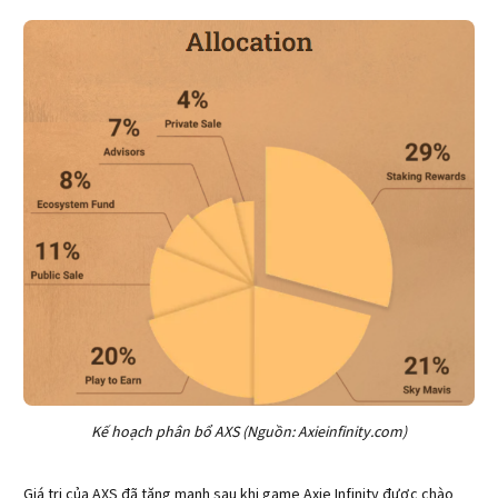
Kế hoạch phân bổ AXS (Nguồn: Axieinfinity.com)
Giá trị của AXS đã tăng mạnh sau khi game Axie Infinity được chào