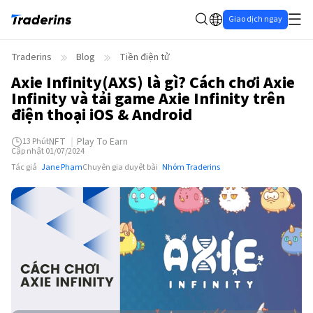
Giao dịch ngay
Traderins
Blog
Tiền điện tử
Axie Infinity(AXS) là gì? Cách chơi Axie
Infinity và tải game Axie Infinity trên
điện thoại iOS & Android
NFT
Play To Earn
13
Phút
Cập nhật 01/07/2024
Tác giả
Jane Phạm
Chuyên gia duyệt bài
Nhóm Traderins