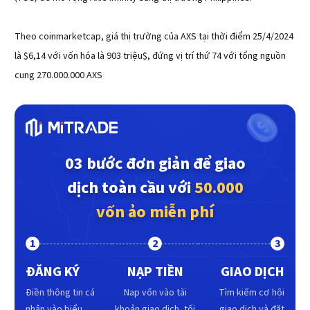
Theo coinmarketcap, giá thị trường của AXS tại thời điểm 25/4/2024
là $6,14 với vốn hóa là 903 triệu$, đứng vị trí thứ 74 với tổng nguồn
cung 270.000.000 AXS
03 bước đơn giản để giao
dịch toàn cầu với
50.000
vốn ảo miễn phí
1
2
3
ĐĂNG KÝ
NẠP TIỀN
GIAO DỊCH
Điền thông tin cá
Nap vốn vào tài
Tìm kiếm cơ hội
nhân vào biểu
khoản giao dịch, tối
giao dịch và đặt