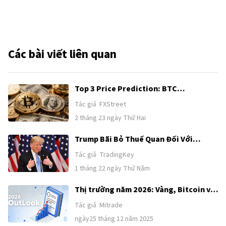
Các bài viết liên quan
Top 3 Price Prediction: BTC
breakdown hints at deeper correction
Tác giả
FXStreet
as ETH and XRP extend losses
2 tháng 23 ngày Thứ Hai
Trump Bãi Bỏ Thuế Quan Đối Với
Greenland. Thị Trường Tiền Mã Hóa
Tác giả
TradingKey
Phục Hồi, Đợt Tăng Giá Liệu Sẽ Kéo Dài
1 tháng 22 ngày Thứ Năm
Bao Lâu?
Thị trường năm 2026: Vàng, Bitcoin và
Đô la Mỹ có làm nên lịch sử một lần
Tác giả
Mitrade
nữa? — Đây là quan điểm của các tổ
ngày25 tháng 12 năm 2025