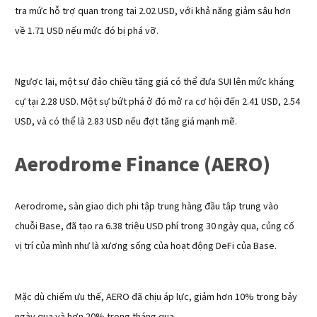
tra mức hỗ trợ quan trọng tại 2.02 USD, với khả năng giảm sâu hơn
về 1.71 USD nếu mức đó bị phá vỡ.
Ngược lại, một sự đảo chiều tăng giá có thể đưa SUI lên mức kháng
cự tại 2.28 USD. Một sự bứt phá ở đó mở ra cơ hội đến 2.41 USD, 2.54
USD, và có thể là 2.83 USD nếu đợt tăng giá mạnh mẽ.
Aerodrome Finance (AERO)
Aerodrome, sàn giao dịch phi tập trung hàng đầu tập trung vào
chuỗi Base, đã tạo ra 6.38 triệu USD phí trong 30 ngày qua, củng cố
vị trí của mình như là xương sống của hoạt động DeFi của Base.
Mặc dù chiếm ưu thế, AERO đã chịu áp lực, giảm hơn 10% trong bảy