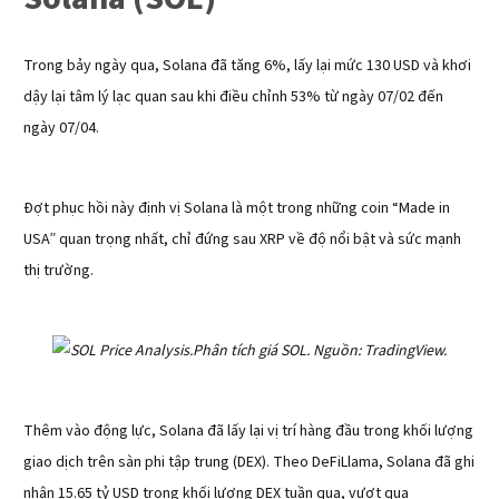
Trong bảy ngày qua, Solana đã tăng 6%, lấy lại mức 130 USD và khơi
dậy lại tâm lý lạc quan sau khi điều chỉnh 53% từ ngày 07/02 đến
ngày 07/04.
Đợt phục hồi này định vị Solana là một trong những coin “Made in
USA” quan trọng nhất, chỉ đứng sau XRP về độ nổi bật và sức mạnh
thị trường.
Phân tích giá SOL. Nguồn: TradingView.
Thêm vào động lực, Solana đã lấy lại vị trí hàng đầu trong khối lượng
giao dịch trên sàn phi tập trung (DEX). Theo DeFiLlama, Solana đã ghi
nhận 15.65 tỷ USD trong khối lượng DEX tuần qua, vượt qua