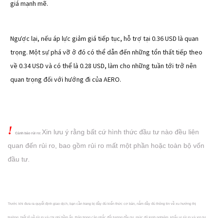
giá mạnh mẽ.
Ngược lại, nếu áp lực giảm giá tiếp tục, hỗ trợ tại 0.36 USD là quan
trọng. Một sự phá vỡ ở đó có thể dẫn đến những tổn thất tiếp theo
về 0.34 USD và có thể là 0.28 USD, làm cho những tuần tới trở nên
quan trọng đối với hướng đi của AERO.
!
Xin lưu ý rằng bất cứ hình thức đầu tư nào đều liên
Cảnh báo rủi ro:
quan đến rủi ro, bao gồm rủi ro mất một phần hoặc
toàn bộ vốn
đầu tư.
Trước khi đưa ra quyết định giao dịch, bạn cần trang bị đầy đủ kiến thức cơ bản, nắm đầy đủ thông tin về xu hướng thị
trường, biết rõ về rủi ro và chi phí tiềm ẩn, thận trọng cân nhắc đối tượng đầu tư, mức độ kinh nghiệm, khẩu vị rủi ro và xin tư