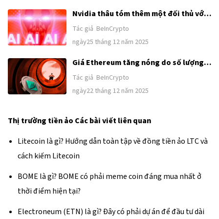
chức hàng đầu
Nvidia thâu tóm thêm một đối thủ với
giá 20 tỷ USD, thúc đẩy AI phi tập trung
Tác giả
BeInCrypto
ngày25 tháng 12 năm 2025
Giá Ethereum tăng nóng do số lượng
nhà đầu tư nhỏ lẻ mới đạt mức cao
Tác giả
BeInCrypto
nhất trong 5 tháng
ngày22 tháng 12 năm 2025
Thị trường tiền ảo
Các bài viết liên quan
Litecoin là gì? Hướng dẫn toàn tập về đồng tiền ảo LTC và
cách kiếm Litecoin
BOME là gì? BOME có phải meme coin đáng mua nhất ở
thời điểm hiện tại?
Electroneum (ETN) là gì? Đây có phải dự án để đầu tư dài