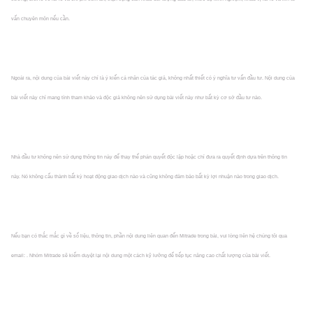
vấn chuyên môn nếu cần.
Ngoài ra, nội dung của bài viết này chỉ là ý kiến cá nhân của tác giả, không nhất thiết có ý nghĩa tư vấn đầu tư. Nội dung của
bài viết này chỉ mang tính tham khảo và độc giả không nên sử dụng bài viết này như bất kỳ cơ sở đầu tư nào.
Nhà đầu tư không nên sử dụng thông tin này để thay thế phán quyết độc lập hoặc chỉ đưa ra quyết định dựa trên thông tin
này. Nó không cấu thành bất kỳ hoạt động giao dịch nào và cũng không đảm bảo bất kỳ lợi nhuận nào trong giao dịch.
Nếu bạn có thắc mắc gì về số liệu, thông tin, phần nội dung liên quan đến Mitrade trong bài, vui lòng liên hệ chúng tôi qua
email: . Nhóm Mitrade sẽ kiểm duyệt lại nội dung một cách kỹ lưỡng để tiếp tục nâng cao chất lượng của bài viết.