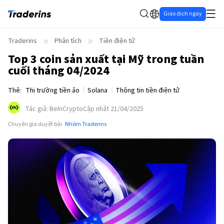
Giao dịch ngay
Traderins
Phân tích
Tiền điện tử
Top 3 coin sản xuất tại Mỹ trong tuần
cuối tháng 04/2024
Thẻ
:
Thị trường tiền ảo
Solana
Thông tin tiền điện tử
Tác giả
:
BeInCrypto
Cập nhật 21/04/2025
Chuyên gia duyệt bài
Nhóm Traderins