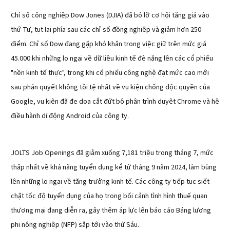
Chỉ số công nghiệp Dow Jones (DJIA) đã bỏ lỡ cơ hội tăng giá vào
thứ Tư, tụt lại phía sau các chỉ số đồng nghiệp và giảm hơn 250
điểm. Chỉ số Dow đang gặp khó khăn trong việc giữ trên mức giá
45.000 khi những lo ngại về dữ liệu kinh tế đè nặng lên các cổ phiếu
"nền kinh tế thực", trong khi cổ phiếu công nghệ đạt mức cao mới
sau phán quyết không tồi tệ nhất về vụ kiện chống độc quyền của
Google, vụ kiện đã đe dọa cắt đứt bộ phận trình duyệt Chrome và hệ
điều hành di động Android của công ty.
JOLTS Job Openings đã giảm xuống 7,181 triệu trong tháng 7, mức
thấp nhất về khả năng tuyển dụng kể từ tháng 9 năm 2024, làm bùng
lên những lo ngại về tăng trưởng kinh tế. Các công ty tiếp tục siết
chặt tốc độ tuyển dụng của họ trong bối cảnh tình hình thuế quan
thương mại đang diễn ra, gây thêm áp lực lên báo cáo Bảng lương
phi nông nghiệp (NFP) sắp tới vào thứ Sáu.