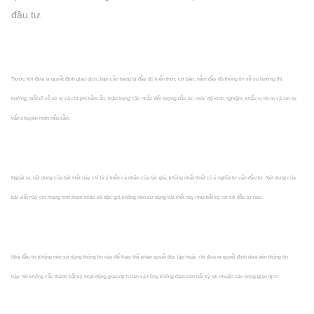
đầu tư.
Trước khi đưa ra quyết định giao dịch, bạn cần trang bị đầy đủ kiến thức cơ bản, nắm đầy đủ thông tin về xu hướng thị
trường, biết rõ về rủi ro và chi phí tiềm ẩn, thận trọng cân nhắc đối tượng đầu tư, mức độ kinh nghiệm, khẩu vị rủi ro và xin tư
vấn chuyên môn nếu cần.
Ngoài ra, nội dung của bài viết này chỉ là ý kiến cá nhân của tác giả, không nhất thiết có ý nghĩa tư vấn đầu tư. Nội dung của
bài viết này chỉ mang tính tham khảo và độc giả không nên sử dụng bài viết này như bất kỳ cơ sở đầu tư nào.
Nhà đầu tư không nên sử dụng thông tin này để thay thế phán quyết độc lập hoặc chỉ đưa ra quyết định dựa trên thông tin
này. Nó không cấu thành bất kỳ hoạt động giao dịch nào và cũng không đảm bảo bất kỳ lợi nhuận nào trong giao dịch.