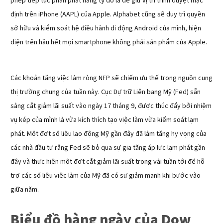
phép tiếp tục phân phát hàng tỷ đô la để giữ vị trí trình duyệt mặc
định trên iPhone (AAPL) của Apple. Alphabet cũng sẽ duy trì quyền
sở hữu và kiểm soát hệ điều hành di động Android của mình, hiện
diện trên hầu hết mọi smartphone không phải sản phẩm của Apple.
Các khoản tăng việc làm ròng NFP sẽ chiếm ưu thế trong nguồn cung
thị trường chung của tuần này. Cục Dự trữ Liên bang Mỹ (Fed) sẵn
sàng cắt giảm lãi suất vào ngày 17 tháng 9, được thúc đẩy bởi nhiệm
vụ kép của mình là vừa kích thích tạo việc làm vừa kiểm soát lạm
phát. Một đợt số liệu lao động Mỹ gần đây đã làm tăng hy vọng của
các nhà đầu tư rằng Fed sẽ bỏ qua sự gia tăng áp lực lạm phát gần
đây và thực hiện một đợt cắt giảm lãi suất trong vài tuần tới để hỗ
trợ các số liệu việc làm của Mỹ đã có sự giảm mạnh khi bước vào
giữa năm.
Biểu đồ hàng ngày của Dow