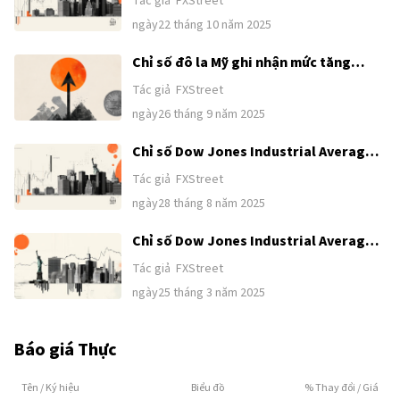
Tác giả
FXStreet
thúc đẩy cổ phiếu tăng cao
ngày22 tháng 10 năm 2025
Chỉ số đô la Mỹ ghi nhận mức tăng
khiêm tốn gần 98,50, dữ liệu lạm phát
Tác giả
FXStreet
PCE của Mỹ đang đến gần
ngày26 tháng 9 năm 2025
Chỉ số Dow Jones Industrial Average
tiếp tục đà tăng trưởng của thị trường
Tác giả
FXStreet
chứng khoán
ngày28 tháng 8 năm 2025
Chỉ số Dow Jones Industrial Average
phục hồi vào thứ Hai
Tác giả
FXStreet
ngày25 tháng 3 năm 2025
Báo giá Thực
Tên / Ký hiệu
Biểu đồ
% Thay đổi / Giá