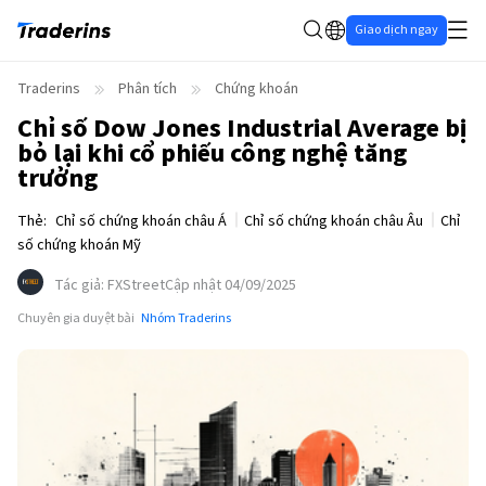
Giao dịch ngay
Traderins
Phân tích
Chứng khoán
Chỉ số Dow Jones Industrial Average bị
bỏ lại khi cổ phiếu công nghệ tăng
trưởng
Thẻ
:
Chỉ số chứng khoán châu Á
Chỉ số chứng khoán châu Âu
Chỉ
số chứng khoán Mỹ
Tác giả
:
FXStreet
Cập nhật 04/09/2025
Chuyên gia duyệt bài
Nhóm Traderins