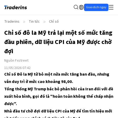
Giao dịch ngay
Traderins
Tin tức
Chỉ số
Chỉ số đô la Mỹ trả lại một số mức tăng
đầu phiên, dữ liệu CPI của Mỹ được chờ
đợi
Nguồn
Fxstreet
11/05/2026 07:42
Chỉ số Đô la Mỹ từ bỏ một nửa mức tăng ban đầu, nhưng
vẫn duy trì ở mức cao khoảng 98,00.
Tổng thống Mỹ Trump bác bỏ phản hồi của Iran đối với đề
xuất hòa bình, gọi đó là "hoàn toàn không thể chấp nhận
được".
Nhà đầu tư chờ đợi dữ liệu CPI của Mỹ để tìm tín hiệu mới