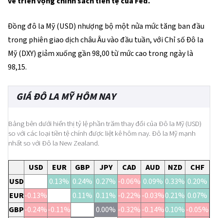
về triển vọng chính sách tiền tệ của Fed.
Đồng đô la Mỹ (USD) nhượng bộ một nửa mức tăng ban đầu
trong phiên giao dịch châu Âu vào đầu tuần, với Chỉ số Đô la
Mỹ (DXY) giảm xuống gần 98,00 từ mức cao trong ngày là
98,15.
GIÁ ĐÔ LA MỸ HÔM NAY
Bảng bên dưới hiển thị tỷ lệ phần trăm thay đổi của Đô la Mỹ (USD)
so với các loại tiền tệ chính được liệt kê hôm nay. Đô la Mỹ mạnh
nhất so với Đô la New Zealand.
USD
EUR
GBP
JPY
CAD
AUD
NZD
CHF
USD
0.13%
0.24%
0.27%
-0.06%
0.09%
0.33%
0.20%
EUR
-0.13%
0.11%
0.11%
-0.22%
-0.03%
0.21%
0.07%
GBP
-0.24%
-0.11%
0.00%
-0.32%
-0.14%
0.10%
-0.05%