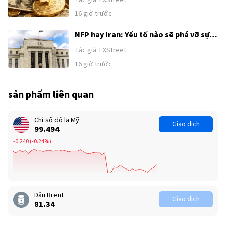
phi nông nghiệp của Mỹ
16 giờ trước
NFP hay Iran: Yếu tố nào sẽ phá vỡ sự
tích luỹ của Chỉ số đô la Mỹ?
Tác giả
FXStreet
16 giờ trước
sản phẩm liên quan
Chỉ số đô la Mỹ
Giao dịch
99.494
-0.240
(
-0.24%
)
Dầu Brent
Giao dịch
81.34