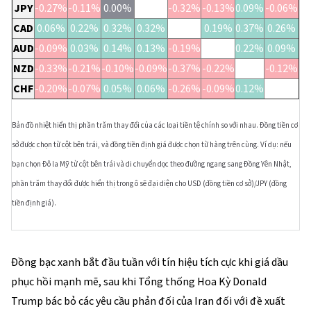
JPY
-0.27%
-0.11%
0.00%
-0.32%
-0.13%
0.09%
-0.06%
CAD
0.06%
0.22%
0.32%
0.32%
0.19%
0.37%
0.26%
AUD
-0.09%
0.03%
0.14%
0.13%
-0.19%
0.22%
0.09%
NZD
-0.33%
-0.21%
-0.10%
-0.09%
-0.37%
-0.22%
-0.12%
CHF
-0.20%
-0.07%
0.05%
0.06%
-0.26%
-0.09%
0.12%
Bản đồ nhiệt hiển thị phần trăm thay đổi của các loại tiền tệ chính so với nhau. Đồng tiền cơ
sở được chọn từ cột bên trái, và đồng tiền định giá được chọn từ hàng trên cùng. Ví dụ: nếu
bạn chọn Đô la Mỹ từ cột bên trái và di chuyển dọc theo đường ngang sang Đồng Yên Nhật,
phần trăm thay đổi được hiển thị trong ô sẽ đại diện cho USD (đồng tiền cơ sở)/JPY (đồng
tiền định giá).
Đồng bạc xanh bắt đầu tuần với tín hiệu tích cực khi giá dầu
phục hồi mạnh mẽ, sau khi Tổng thống Hoa Kỳ Donald
Trump bác bỏ các yêu cầu phản đối của Iran đối với đề xuất