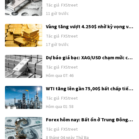
62,00$ sau đà tăng kéo dài hai ngày
Tác giả
FXStreet
11 giờ trước
Vàng tăng vượt 4.250$ nhờ kỳ vọng về
thỏa thuận Mỹ–Iran
Tác giả
FXStreet
17 giờ trước
Dự báo giá bạc: XAG/USD chạm mức cao
nhất trong một tháng, hướng tới
Tác giả
FXStreet
62,00$ sau khi bứt phá kỹ thuật
Hôm qua 07: 46
WTI tăng lên gần 75,00$ bất chấp tiến
triển ngoại giao ở Trung Đông
Tác giả
FXStreet
Hôm qua 01: 58
Forex hôm nay: Bất ổn ở Trung Đông
tiếp tục hỗ trợ USD trước loạt dữ liệu
Tác giả
FXStreet
tiếp theo của Mỹ
8 tháng 04 ngày Thứ Ba