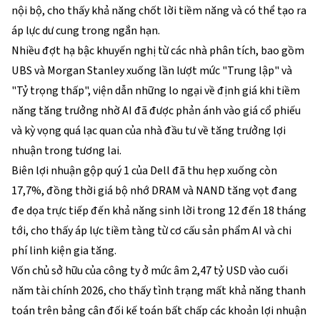
nội bộ, cho thấy khả năng chốt lời tiềm năng và có thể tạo ra
áp lực dư cung trong ngắn hạn.
Nhiều đợt hạ bậc khuyến nghị từ các nhà phân tích, bao gồm
UBS và Morgan Stanley xuống lần lượt mức "Trung lập" và
"Tỷ trọng thấp", viện dẫn những lo ngại về định giá khi tiềm
năng tăng trưởng nhờ AI đã được phản ánh vào giá cổ phiếu
và kỳ vọng quá lạc quan của nhà đầu tư về tăng trưởng lợi
nhuận trong tương lai.
Biên lợi nhuận gộp quý 1 của Dell đã thu hẹp xuống còn
17,7%, đồng thời giá bộ nhớ DRAM và NAND tăng vọt đang
đe dọa trực tiếp đến khả năng sinh lời trong 12 đến 18 tháng
tới, cho thấy áp lực tiềm tàng từ cơ cấu sản phẩm AI và chi
phí linh kiện gia tăng.
Vốn chủ sở hữu của công ty ở mức âm 2,47 tỷ USD vào cuối
năm tài chính 2026, cho thấy tình trạng mất khả năng thanh
toán trên bảng cân đối kế toán bất chấp các khoản lợi nhuận