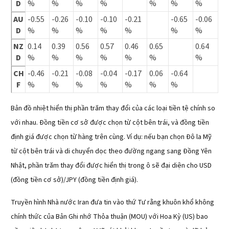
D
%
%
%
%
%
%
%
AU
-0.55
-0.26
-0.10
-0.10
-0.21
-0.65
-0.06
D
%
%
%
%
%
%
%
NZ
0.14
0.39
0.56
0.57
0.46
0.65
0.64
D
%
%
%
%
%
%
%
CH
-0.46
-0.21
-0.08
-0.04
-0.17
0.06
-0.64
F
%
%
%
%
%
%
%
Bản đồ nhiệt hiển thị phần trăm thay đổi của các loại tiền tệ chính so
với nhau. Đồng tiền cơ sở được chọn từ cột bên trái, và đồng tiền
định giá được chọn từ hàng trên cùng. Ví dụ: nếu bạn chọn Đô la Mỹ
từ cột bên trái và di chuyển dọc theo đường ngang sang Đồng Yên
Nhật, phần trăm thay đổi được hiển thị trong ô sẽ đại diện cho USD
(đồng tiền cơ sở)/JPY (đồng tiền định giá).
Truyền hình Nhà nước Iran đưa tin vào thứ Tư rằng khuôn khổ không
chính thức của Bản Ghi nhớ Thỏa thuận (MOU) với Hoa Kỳ (US) bao