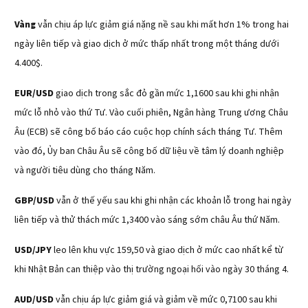
Vàng
vẫn chịu áp lực giảm giá nặng nề sau khi mất hơn 1% trong hai
ngày liên tiếp và giao dịch ở mức thấp nhất trong một tháng dưới
4.400$.
EUR/USD
giao dịch trong sắc đỏ gần mức 1,1600 sau khi ghi nhận
mức lỗ nhỏ vào thứ Tư. Vào cuối phiên, Ngân hàng Trung ương Châu
Âu (ECB) sẽ công bố báo cáo cuộc họp chính sách tháng Tư. Thêm
vào đó, Ủy ban Châu Âu sẽ công bố dữ liệu về tâm lý doanh nghiệp
và người tiêu dùng cho tháng Năm.
GBP/USD
vẫn ở thế yếu sau khi ghi nhận các khoản lỗ trong hai ngày
liên tiếp và thử thách mức 1,3400 vào sáng sớm châu Âu thứ Năm.
USD/JPY
leo lên khu vực 159,50 và giao dịch ở mức cao nhất kể từ
khi Nhật Bản can thiệp vào thị trường ngoại hối vào ngày 30 tháng 4.
AUD/USD
vẫn chịu áp lực giảm giá và giảm về mức 0,7100 sau khi