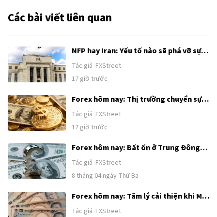
Các bài viết liên quan
NFP hay Iran: Yếu tố nào sẽ phá vỡ sự
tích luỹ của Chỉ số đô la Mỹ?
Tác giả
FXStreet
17 giờ trước
Forex hôm nay: Thị trường chuyển sự
chú ý từ Trung Đông sang Bảng lương
Tác giả
FXStreet
phi nông nghiệp của Mỹ
17 giờ trước
Forex hôm nay: Bất ổn ở Trung Đông
tiếp tục hỗ trợ USD trước loạt dữ liệu
Tác giả
FXStreet
tiếp theo của Mỹ
8 tháng 04 ngày Thứ Ba
Forex hôm nay: Tâm lý cải thiện khi Mỹ
và Iran nối lại nỗ lực tìm kiếm giải pháp
Tác giả
FXStreet