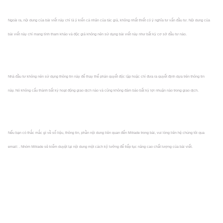
Ngoài ra, nội dung của bài viết này chỉ là ý kiến cá nhân của tác giả, không nhất thiết có ý nghĩa tư vấn đầu tư. Nội dung của
bài viết này chỉ mang tính tham khảo và độc giả không nên sử dụng bài viết này như bất kỳ cơ sở đầu tư nào.
Nhà đầu tư không nên sử dụng thông tin này để thay thế phán quyết độc lập hoặc chỉ đưa ra quyết định dựa trên thông tin
này. Nó không cấu thành bất kỳ hoạt động giao dịch nào và cũng không đảm bảo bất kỳ lợi nhuận nào trong giao dịch.
Nếu bạn có thắc mắc gì về số liệu, thông tin, phần nội dung liên quan đến Mitrade trong bài, vui lòng liên hệ chúng tôi qua
email: . Nhóm Mitrade sẽ kiểm duyệt lại nội dung một cách kỹ lưỡng để tiếp tục nâng cao chất lượng của bài viết.