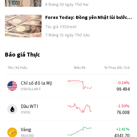
ngoại giao
8 tháng 03 ngày Thứ Hai
Forex Today: Đồng yên Nhật lùi bước
sau khi tăng mạnh nhờ nghi ngờ can
Tác giả
FXStreet
thiệp, BoJ giữ nguyên chính sách
7 tháng 31 ngày Thứ Sáu
Báo giá Thực
Tên / Ký hiệu
Biểu đồ
% Thay đổi / Giá
Chỉ số đô la Mỹ
-0.24%
99.494
USDOLLAR-F
Dầu WTI
-1.50%
76.008
USOIL
Vàng
+2.41%
4341.70
XAUUSD