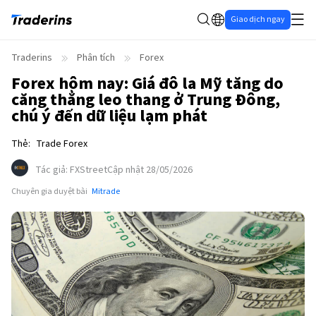
Giao dịch ngay
Traderins
Phân tích
Forex
Forex hôm nay: Giá đô la Mỹ tăng do
căng thẳng leo thang ở Trung Đông,
chú ý đến dữ liệu lạm phát
Thẻ
:
Trade Forex
Tác giả
:
FXStreet
Cập nhật 28/05/2026
Chuyên gia duyệt bài
Mitrade