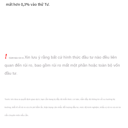
mất hơn 0,3% vào thứ Tư.
!
Xin lưu ý rằng bất cứ hình thức đầu tư nào đều liên
Cảnh báo rủi ro:
quan đến rủi ro, bao gồm rủi ro mất một phần hoặc
toàn bộ vốn
đầu tư.
Trước khi đưa ra quyết định giao dịch, bạn cần trang bị đầy đủ kiến thức cơ bản, nắm đầy đủ thông tin về xu hướng thị
trường, biết rõ về rủi ro và chi phí tiềm ẩn, thận trọng cân nhắc đối tượng đầu tư, mức độ kinh nghiệm, khẩu vị rủi ro và xin tư
vấn chuyên môn nếu cần.