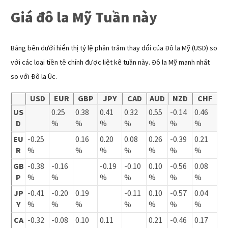
Giá đô la Mỹ Tuần này
Bảng bên dưới hiển thị tỷ lệ phần trăm thay đổi của Đô la Mỹ (USD) so
với các loại tiền tệ chính được liệt kê tuần này. Đô la Mỹ mạnh nhất
so với Đô la Úc.
USD
EUR
GBP
JPY
CAD
AUD
NZD
CHF
US
0.25
0.38
0.41
0.32
0.55
-0.14
0.46
D
%
%
%
%
%
%
%
EU
-0.25
0.16
0.20
0.08
0.26
-0.39
0.21
R
%
%
%
%
%
%
%
GB
-0.38
-0.16
-0.19
-0.10
0.10
-0.56
0.08
P
%
%
%
%
%
%
%
JP
-0.41
-0.20
0.19
-0.11
0.10
-0.57
0.04
Y
%
%
%
%
%
%
%
CA
-0.32
-0.08
0.10
0.11
0.21
-0.46
0.17