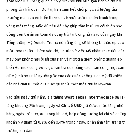
gồm việc lực lượng quân sự Mỹ rút khỏi khu vực gần Iran và dỡ bỏ
phong tỏa hải quân. Đổi lại, Iran cam kết khôi phục số lượng tàu
thương mại qua eo biển Hormuz về mức trước chiến tranh trong
vòng một tháng. Mặc dù tiêu đề này giúp tâm lý rủi ro cải thiện nhẹ,
dòng tiền trú ẩn an toàn đã quay trở lại trong nửa sau của ngày khi
Tổng thống Mỹ Donald Trump nói rằng ông sẽ không bị thúc ép vào
một thỏa thuận. Thêm vào đó, tin tức về việc Mỹ nhắm mục tiêu các
máy bay không người lái của Iran và một địa điểm phóng quanh eo
biển Hormuz cùng với việc Iran trả đũa bằng cách tấn công một căn
cứ Mỹ mà họ tin là nguồn gốc của các cuộc không kích Mỹ đã khiến
các nhà đầu tư mất đi sự lạc quan về một thỏa thuận Mỹ-Iran.
Vào đầu ngày thứ Năm, giá thùng
West Texas Intermediate (WTI)
tăng khoảng 2% trong ngày và
Chỉ số USD
giữ được mức tăng nhỏ
hàng ngày trên 99,30. Trong khi đó, hợp đồng tương lai chỉ số chứng
khoán Mỹ giảm từ 0,2% đến 0,4% trong ngày, phản ánh tâm trạng thị
trường ảm đạm.