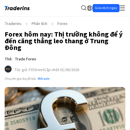
Giao dịch ngay
Traderins
Phân tích
Forex
Forex hôm nay: Thị trường không để ý
đến căng thẳng leo thang ở Trung
Đông
Thẻ
:
Trade Forex
Tác giả
:
FXStreet
Cập nhật 01/06/2026
Chuyên gia duyệt bài
Mitrade