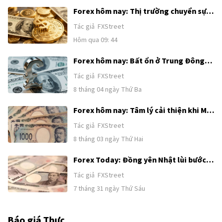
Forex hôm nay: Thị trường chuyển sự
chú ý từ Trung Đông sang Bảng lương
Tác giả
FXStreet
phi nông nghiệp của Mỹ
Hôm qua 09: 44
Forex hôm nay: Bất ổn ở Trung Đông
tiếp tục hỗ trợ USD trước loạt dữ liệu
Tác giả
FXStreet
tiếp theo của Mỹ
8 tháng 04 ngày Thứ Ba
Forex hôm nay: Tâm lý cải thiện khi Mỹ
và Iran nối lại nỗ lực tìm kiếm giải pháp
Tác giả
FXStreet
ngoại giao
8 tháng 03 ngày Thứ Hai
Forex Today: Đồng yên Nhật lùi bước
sau khi tăng mạnh nhờ nghi ngờ can
Tác giả
FXStreet
thiệp, BoJ giữ nguyên chính sách
7 tháng 31 ngày Thứ Sáu
Báo giá Thực