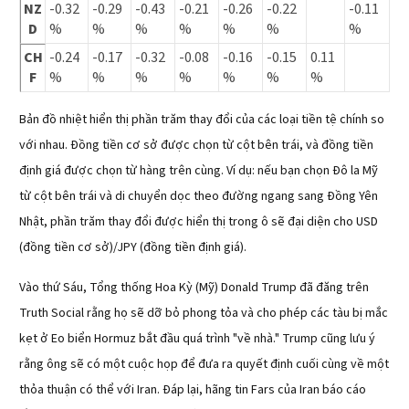
NZ
-0.32
-0.29
-0.43
-0.21
-0.26
-0.22
-0.11
D
%
%
%
%
%
%
%
CH
-0.24
-0.17
-0.32
-0.08
-0.16
-0.15
0.11
F
%
%
%
%
%
%
%
Bản đồ nhiệt hiển thị phần trăm thay đổi của các loại tiền tệ chính so
với nhau. Đồng tiền cơ sở được chọn từ cột bên trái, và đồng tiền
định giá được chọn từ hàng trên cùng. Ví dụ: nếu bạn chọn Đô la Mỹ
từ cột bên trái và di chuyển dọc theo đường ngang sang Đồng Yên
Nhật, phần trăm thay đổi được hiển thị trong ô sẽ đại diện cho USD
(đồng tiền cơ sở)/JPY (đồng tiền định giá).
Vào thứ Sáu, Tổng thống Hoa Kỳ (Mỹ) Donald Trump đã đăng trên
Truth Social rằng họ sẽ dỡ bỏ phong tỏa và cho phép các tàu bị mắc
kẹt ở Eo biển Hormuz bắt đầu quá trình "về nhà." Trump cũng lưu ý
rằng ông sẽ có một cuộc họp để đưa ra quyết định cuối cùng về một
thỏa thuận có thể với Iran. Đáp lại, hãng tin Fars của Iran báo cáo