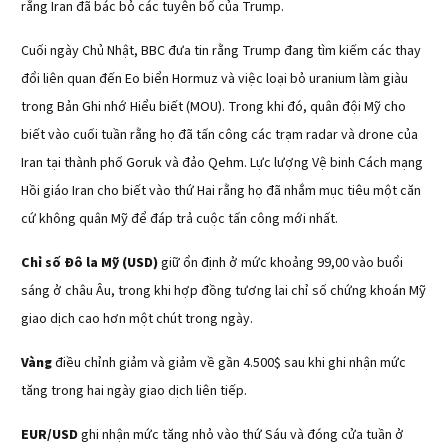
rằng Iran đã bác bỏ các tuyên bố của Trump.
Cuối ngày Chủ Nhật, BBC đưa tin rằng Trump đang tìm kiếm các thay
đổi liên quan đến Eo biển Hormuz và việc loại bỏ uranium làm giàu
trong Bản Ghi nhớ Hiểu biết (MOU). Trong khi đó, quân đội Mỹ cho
biết vào cuối tuần rằng họ đã tấn công các trạm radar và drone của
Iran tại thành phố Goruk và đảo Qehm. Lực lượng Vệ binh Cách mạng
Hồi giáo Iran cho biết vào thứ Hai rằng họ đã nhắm mục tiêu một căn
cứ không quân Mỹ để đáp trả cuộc tấn công mới nhất.
Chỉ số Đô la Mỹ (USD)
giữ ổn định ở mức khoảng 99,00 vào buổi
sáng ở châu Âu, trong khi hợp đồng tương lai chỉ số chứng khoán Mỹ
giao dịch cao hơn một chút trong ngày.
Vàng
điều chỉnh giảm và giảm về gần 4.500$ sau khi ghi nhận mức
tăng trong hai ngày giao dịch liên tiếp.
EUR/USD
ghi nhận mức tăng nhỏ vào thứ Sáu và đóng cửa tuần ở