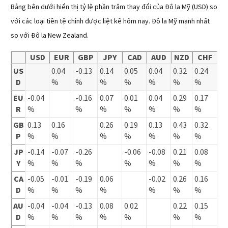
Bảng bên dưới hiển thị tỷ lệ phần trăm thay đổi của Đô la Mỹ (USD) so
với các loại tiền tệ chính được liệt kê hôm nay. Đô la Mỹ mạnh nhất
so với Đô la New Zealand.
USD
EUR
GBP
JPY
CAD
AUD
NZD
CHF
US
0.04
-0.13
0.14
0.05
0.04
0.32
0.24
D
%
%
%
%
%
%
%
EU
-0.04
-0.16
0.07
0.01
0.04
0.29
0.17
R
%
%
%
%
%
%
%
GB
0.13
0.16
0.26
0.19
0.13
0.43
0.32
P
%
%
%
%
%
%
%
JP
-0.14
-0.07
-0.26
-0.06
-0.08
0.21
0.08
Y
%
%
%
%
%
%
%
CA
-0.05
-0.01
-0.19
0.06
-0.02
0.26
0.16
D
%
%
%
%
%
%
%
AU
-0.04
-0.04
-0.13
0.08
0.02
0.22
0.15
D
%
%
%
%
%
%
%