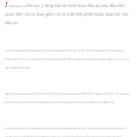
!
Xin lưu ý rằng bất cứ hình thức đầu tư nào đều liên
Cảnh báo rủi ro:
quan đến rủi ro, bao gồm rủi ro mất một phần hoặc
toàn bộ vốn
đầu tư.
Trước khi đưa ra quyết định giao dịch, bạn cần trang bị đầy đủ kiến thức cơ bản, nắm đầy đủ thông tin về xu hướng thị
trường, biết rõ về rủi ro và chi phí tiềm ẩn, thận trọng cân nhắc đối tượng đầu tư, mức độ kinh nghiệm, khẩu vị rủi ro và xin tư
vấn chuyên môn nếu cần.
Ngoài ra, nội dung của bài viết này chỉ là ý kiến cá nhân của tác giả, không nhất thiết có ý nghĩa tư vấn đầu tư. Nội dung của
bài viết này chỉ mang tính tham khảo và độc giả không nên sử dụng bài viết này như bất kỳ cơ sở đầu tư nào.
Nhà đầu tư không nên sử dụng thông tin này để thay thế phán quyết độc lập hoặc chỉ đưa ra quyết định dựa trên thông tin
này. Nó không cấu thành bất kỳ hoạt động giao dịch nào và cũng không đảm bảo bất kỳ lợi nhuận nào trong giao dịch.