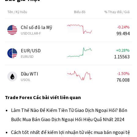
Tên / Ký hiệu
Biểu đồ
% Thay đổi / Giá
Chỉ số đô la Mỹ
-0.24%
99.494
USDOLLAR-F
EUR/USD
+0.28%
1.15563
EURUSD
Dầu WTI
-1.50%
76.008
USOIL
Trade Forex
Các bài viết liên quan
Làm Thế Nào Để Kiếm Tiền Từ Giao Dịch Ngoại Hối? Bốn
Bước Mua Bán Giao Dịch Ngoại Hối Hiệu Quả Nhất 2024
Cách tốt nhất để kiếm lợi nhuận từ việc mua bán ngoại tệ