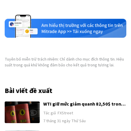
Tuyên bố miễn trừ trách nhiệm: Chỉ dành cho mục đích thông tin. Hiệu
suất trong quá khứ không đảm bảo cho kết quả trong tương lai.
Bài viết đề xuất
WTI giữ mức giảm quanh 82,50$ trong
bối cảnh hy vọng ngoại giao Mỹ-Iran
Tác giả
FXStreet
được khơi lại
7 tháng 31 ngày Thứ Sáu