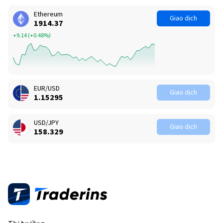
Ethereum
Giao dịch
1914.37
+9.14
(
+0.48%
)
EUR/USD
Giao dịch
1.15295
USD/JPY
Giao dịch
158.329