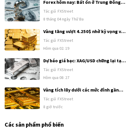
Forex hôm nay: Bất ổn ở Trung Đông
tiếp tục hỗ trợ USD trước loạt dữ liệu
Tác giả
FXStreet
tiếp theo của Mỹ
8 tháng 04 ngày Thứ Ba
Vàng tăng vượt 4.250$ nhờ kỳ vọng về
thỏa thuận Mỹ–Iran
Tác giả
FXStreet
Hôm qua 02: 19
Dự báo giá bạc: XAG/USD chững lại tại
62,00$ sau đà tăng kéo dài hai ngày
Tác giả
FXStreet
Hôm qua 08: 27
Vàng tích lũy dưới các mức đỉnh gần
đây khi sức mạnh của USD và kỳ vọng
Tác giả
FXStreet
Fed tăng lãi suất kìm hãm đà tăng
8 giờ trước
trước thềm công bố Bảng lương phi
nông nghiệp (NFP) của Mỹ
Các sản phẩm phổ biến