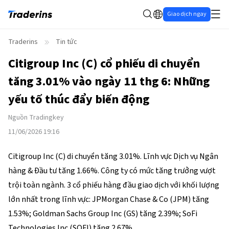
Giao dịch ngay
Traderins
Tin tức
Citigroup Inc (C) cổ phiếu di chuyển
tăng 3.01% vào ngày 11 thg 6: Những
yếu tố thúc đẩy biến động
Nguồn
Tradingkey
11/06/2026 19:16
Citigroup Inc (C) di chuyển tăng 3.01%. Lĩnh vực Dịch vụ Ngân 
hàng & Đầu tư tăng 1.66%. Công ty có mức tăng trưởng vượt 
trội toàn ngành. 3 cổ phiếu hàng đầu giao dịch với khối lượng 
lớn nhất trong lĩnh vực: JPMorgan Chase & Co (JPM) tăng 
1.53%; Goldman Sachs Group Inc (GS) tăng 2.39%; SoFi 
Technologies Inc (SOFI) tăng 2.67%.