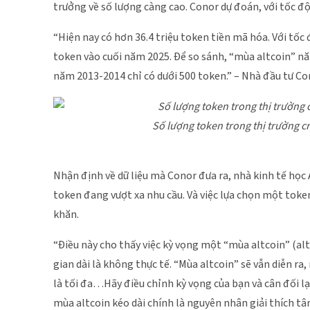
trưởng về số lượng càng cao. Conor dự đoán, với tốc độ
“Hiện nay có hơn 36.4 triệu token tiền mã hóa. Với tốc 
token vào cuối năm 2025. Để so sánh, “mùa altcoin” nă
năm 2013-2014 chỉ có dưới 500 token.” – Nhà đầu tư Co
Số lượng token trong thị trường c
Nhận định về dữ liệu mà Conor đưa ra, nhà kinh tế học
token đang vượt xa nhu cầu. Và việc lựa chọn một toke
khăn.
“Điều này cho thấy việc kỳ vọng một “mùa altcoin” (a
gian dài là không thực tế. “Mùa altcoin” sẽ vẫn diễn ra
là tối đa…Hãy điều chỉnh kỳ vọng của bạn và cân đối l
mùa altcoin kéo dài chính là nguyên nhân giải thích t