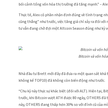
bối cảnh tổng vốn hóa thị trường đã tăng mạnh.” – Ale
Thực tế, Alex có phần nhận định đúng về tình trạng nh
cũng thắng” như trước, việc tăng giá chỉ xảy ra đối v
tư vẫn đang chờ đợi một Altcoin Season đúng như kỳ v
Bitcoin và vốn hó
Nhà đầu tư Brett mới đây đã đưa ra một quan sát khá 
không kể TOP10) đã không còn biến động như trước.
“Chu kỳ này thực sự khác biệt (đối với ALT). Hiện tại, 
trước, khi Bitcoin vượt ATH được 80 ngày, OTHERS đã t
này, OTHERS đang thấp hơn 30% so với đỉnh cũ của mìn