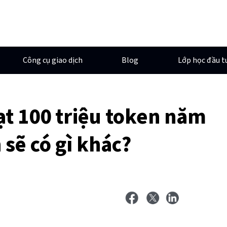
Công cụ giao dịch
Blog
Lớp học đầu t
ạt 100 triệu token năm
 sẽ có gì khác?