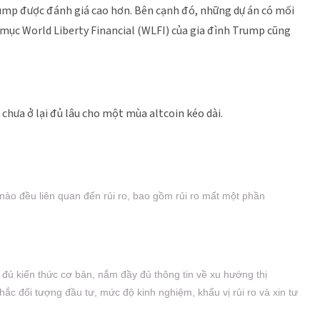
rump được đánh giá cao hơn. Bên cạnh đó, những dự án có mối
h mục World Liberty Financial (WLFI) của gia đình Trump cũng
à chưa ở lại đủ lâu cho một mùa altcoin kéo dài.
 nào đều liên quan đến rủi ro, bao gồm rủi ro mất một phần
y đủ kiến thức cơ bản, nắm đầy đủ thông tin về xu hướng thị
 nhắc đối tượng đầu tư, mức độ kinh nghiệm, khẩu vị rủi ro và xin tư