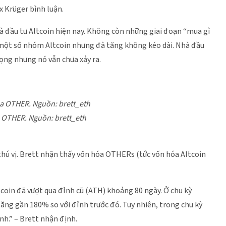
x Krüger bình luận.
à đầu tư Altcoin hiện nay. Không còn những giai đoạn “mua gì
ới một số nhóm Altcoin nhưng đà tăng không kéo dài. Nhà đầu
ọng nhưng nó vẫn chưa xảy ra.
a OTHER. Nguồn: brett_eth
thú vị. Brett nhận thấy vốn hóa OTHERs (tức vốn hóa Altcoin
Bitcoin đã vượt qua đỉnh cũ (ATH) khoảng 80 ngày. Ở chu kỳ
ăng gần 180% so với đỉnh trước đó. Tuy nhiên, trong chu kỳ
h.” – Brett nhận định.