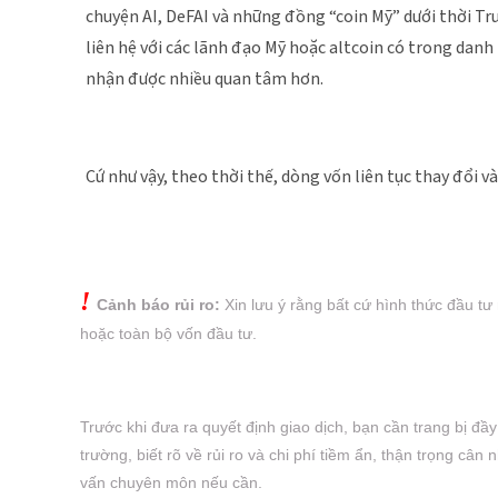
chuyện AI, DeFAI và những đồng “coin Mỹ” dưới thời T
liên hệ với các lãnh đạo Mỹ hoặc altcoin có trong dan
nhận được nhiều quan tâm hơn.
Cứ như vậy, theo thời thế, dòng vốn liên tục thay đổi v
!
Cảnh báo rủi ro:
Xin lưu ý rằng bất cứ hình thức đầu tư
hoặc
toàn bộ vốn đầu tư.
Trước khi đưa ra quyết định giao dịch, bạn cần trang bị đầ
trường, biết rõ về rủi ro và chi phí tiềm ẩn, thận trọng cân
vấn chuyên môn nếu cần.