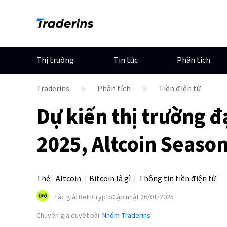
Thị trường
Tin tức
Phân tích
Traderins
Phân tích
Tiền điện tử
Dự kiến thị trường đ
2025, Altcoin Season
Thẻ
:
Altcoin
Bitcoin là gì
Thông tin tiền điện tử
Tác giả
:
BeInCrypto
Cập nhật 26/01/2025
Chuyên gia duyệt bài
Nhóm Traderins