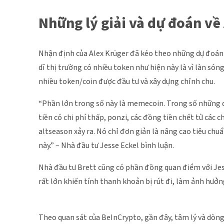
Những lý giải và dự đoán về
Nhận định của Alex Krüger đã kéo theo những dự đoán t
dĩ thị trường có nhiều token như hiện này là vì làn só
nhiều token/coin được đầu tư và xây dựng chỉnh chu.
“Phần lớn trong số này là memecoin. Trong số những 
tiền có chi phí thấp, ponzi, các đồng tiền chết từ các
altseason xảy ra. Nó chỉ đơn giản là nâng cao tiêu ch
này.” – Nhà đầu tư Jesse Eckel bình luận.
Nhà đầu tư Brett cũng có phần đồng quan điểm với Jes
rất lớn khiến tính thanh khoản bị rút đi, làm ảnh hưởn
Theo quan sát của BeInCrypto, gần đây, tâm lý và dòng 