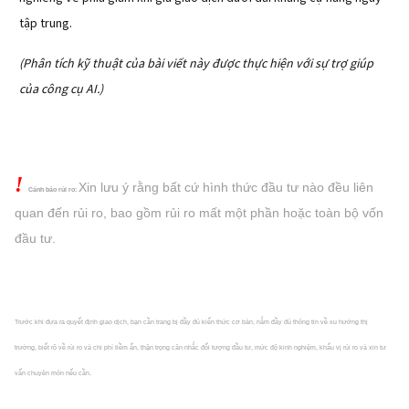
tập trung.
(Phân tích kỹ thuật của bài viết này được thực hiện với sự trợ giúp
của công cụ AI.)
!
Xin lưu ý rằng bất cứ hình thức đầu tư nào đều liên
Cảnh báo rủi ro:
quan đến rủi ro, bao gồm rủi ro mất một phần hoặc
toàn bộ vốn
đầu tư.
Trước khi đưa ra quyết định giao dịch, bạn cần trang bị đầy đủ kiến thức cơ bản, nắm đầy đủ thông tin về xu hướng thị
trường, biết rõ về rủi ro và chi phí tiềm ẩn, thận trọng cân nhắc đối tượng đầu tư, mức độ kinh nghiệm, khẩu vị rủi ro và xin tư
vấn chuyên môn nếu cần.