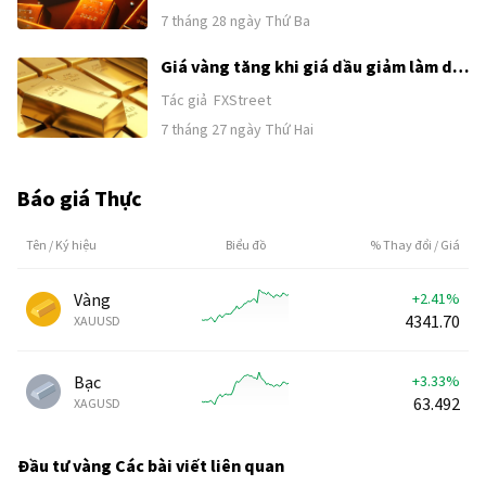
7 tháng 28 ngày Thứ Ba
Giá vàng tăng khi giá dầu giảm làm dịu
lo ngại về lạm phát và tăng lãi suất
Tác giả
FXStreet
7 tháng 27 ngày Thứ Hai
Báo giá Thực
Tên / Ký hiệu
Biểu đồ
% Thay đổi / Giá
Vàng
+2.41%
4341.70
XAUUSD
Bạc
+3.33%
63.492
XAGUSD
Đầu tư vàng
Các bài viết liên quan