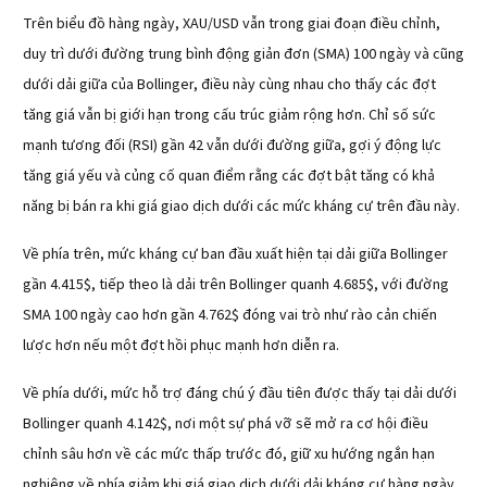
Trên biểu đồ hàng ngày, XAU/USD vẫn trong giai đoạn điều chỉnh,
duy trì dưới đường trung bình động giản đơn (SMA) 100 ngày và cũng
dưới dải giữa của Bollinger, điều này cùng nhau cho thấy các đợt
tăng giá vẫn bị giới hạn trong cấu trúc giảm rộng hơn. Chỉ số sức
mạnh tương đối (RSI) gần 42 vẫn dưới đường giữa, gợi ý động lực
tăng giá yếu và củng cố quan điểm rằng các đợt bật tăng có khả
năng bị bán ra khi giá giao dịch dưới các mức kháng cự trên đầu này.
Về phía trên, mức kháng cự ban đầu xuất hiện tại dải giữa Bollinger
gần 4.415$, tiếp theo là dải trên Bollinger quanh 4.685$, với đường
SMA 100 ngày cao hơn gần 4.762$ đóng vai trò như rào cản chiến
lược hơn nếu một đợt hồi phục mạnh hơn diễn ra.
Về phía dưới, mức hỗ trợ đáng chú ý đầu tiên được thấy tại dải dưới
Bollinger quanh 4.142$, nơi một sự phá vỡ sẽ mở ra cơ hội điều
chỉnh sâu hơn về các mức thấp trước đó, giữ xu hướng ngắn hạn
nghiêng về phía giảm khi giá giao dịch dưới dải kháng cự hàng ngày