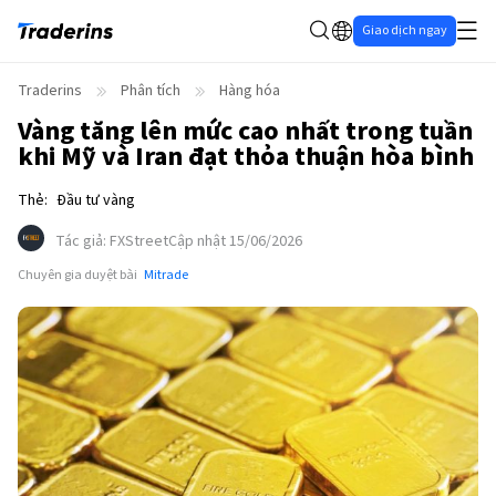
Giao dịch ngay
Traderins
Phân tích
Hàng hóa
Vàng tăng lên mức cao nhất trong tuần
khi Mỹ và Iran đạt thỏa thuận hòa bình
Thẻ
:
Đầu tư vàng
Tác giả
:
FXStreet
Cập nhật 15/06/2026
Chuyên gia duyệt bài
Mitrade