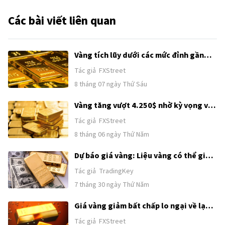
Các bài viết liên quan
Vàng tích lũy dưới các mức đỉnh gần
đây khi sức mạnh của USD và kỳ vọng
Tác giả
FXStreet
Fed tăng lãi suất kìm hãm đà tăng
8 tháng 07 ngày Thứ Sáu
trước thềm công bố Bảng lương phi
nông nghiệp (NFP) của Mỹ
Vàng tăng vượt 4.250$ nhờ kỳ vọng về
thỏa thuận Mỹ–Iran
Tác giả
FXStreet
8 tháng 06 ngày Thứ Năm
Dự báo giá vàng: Liệu vàng có thể giữ
mốc 4.020 USD khi kỳ vọng Fed tăng lãi
Tác giả
TradingKey
suất gia tăng?
7 tháng 30 ngày Thứ Năm
Giá vàng giảm bất chấp lo ngại về lạm
phát và các đợt tăng lãi suất dịu bớt
Tác giả
FXStreet