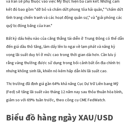
và Iran sẽ phụ thuộc vào việc Mỹ thực hiện ba cam kết. Những cam
kết đó bao gồm "dỡ bỏ và chấm dứt phong tỏa hải quân," "chấm dứt
tình trạng chiến tranh và các hoạt động quân sự," và "giải phóng các
quỹ bị đóng băng của Iran."
Bất kỳ dấu hiệu nào của căng thẳng tái diễn ở Trung Đông có thể dẫn
đến giá dầu thô tăng, làm dấy lên lo ngại về lạm phát và nâng kỳ
vọng lãi suất duy trì ở mức cao trong thời gian dài hơn. Cần lưu ý
rằng vàng thường được sử dụng trong bối cảnh bất ổn địa chính trị
nhưng không sinh lãi, khiến nó kém hấp dẫn khi lãi suất cao.
Thị trường đã định giá gần 64% khả năng Cục Dự trữ Liên bang Mỹ
(Fed) sẽ tăng lãi suất vào tháng 12 năm nay sau thỏa thuận hòa bình,
giảm so với 69% tuần trước, theo công cụ CME FedWatch.
Biểu đồ hàng ngày XAU/USD