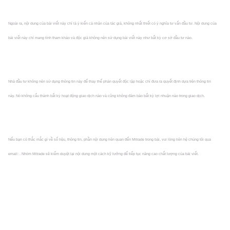
Ngoài ra, nội dung của bài viết này chỉ là ý kiến cá nhân của tác giả, không nhất thiết có ý nghĩa tư vấn đầu tư. Nội dung của
bài viết này chỉ mang tính tham khảo và độc giả không nên sử dụng bài viết này như bất kỳ cơ sở đầu tư nào.
Nhà đầu tư không nên sử dụng thông tin này để thay thế phán quyết độc lập hoặc chỉ đưa ra quyết định dựa trên thông tin
này. Nó không cấu thành bất kỳ hoạt động giao dịch nào và cũng không đảm bảo bất kỳ lợi nhuận nào trong giao dịch.
Nếu bạn có thắc mắc gì về số liệu, thông tin, phần nội dung liên quan đến Mitrade trong bài, vui lòng liên hệ chúng tôi qua
email: . Nhóm Mitrade sẽ kiểm duyệt lại nội dung một cách kỹ lưỡng để tiếp tục nâng cao chất lượng của bài viết.