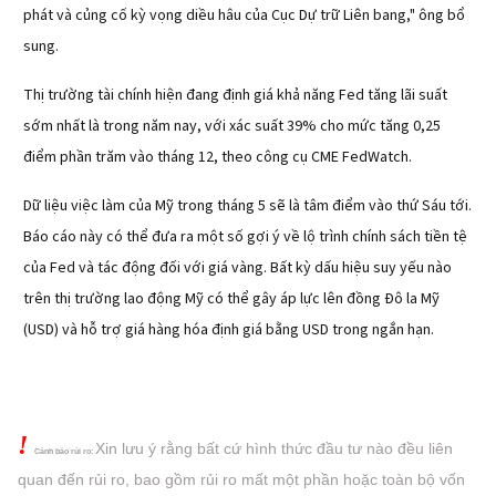
phát và củng cố kỳ vọng diều hâu của Cục Dự trữ Liên bang," ông bổ
sung.
Thị trường tài chính hiện đang định giá khả năng Fed tăng lãi suất
sớm nhất là trong năm nay, với xác suất 39% cho mức tăng 0,25
điểm phần trăm vào tháng 12, theo công cụ CME FedWatch.
Dữ liệu việc làm của Mỹ trong tháng 5 sẽ là tâm điểm vào thứ Sáu tới.
Báo cáo này có thể đưa ra một số gợi ý về lộ trình chính sách tiền tệ
của Fed và tác động đối với giá vàng. Bất kỳ dấu hiệu suy yếu nào
trên thị trường lao động Mỹ có thể gây áp lực lên đồng Đô la Mỹ
(USD) và hỗ trợ giá hàng hóa định giá bằng USD trong ngắn hạn.
!
Xin lưu ý rằng bất cứ hình thức đầu tư nào đều liên
Cảnh báo rủi ro:
quan đến rủi ro, bao gồm rủi ro mất một phần hoặc
toàn bộ vốn