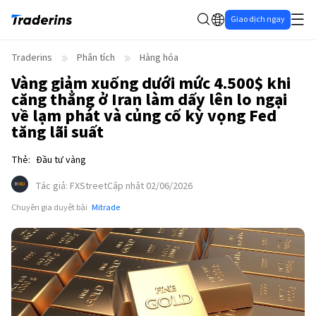
Giao dịch ngay
Traderins
Phân tích
Hàng hóa
Vàng giảm xuống dưới mức 4.500$ khi
căng thẳng ở Iran làm dấy lên lo ngại
về lạm phát và củng cố kỳ vọng Fed
tăng lãi suất
Thẻ
:
Đầu tư vàng
Tác giả
:
FXStreet
Cập nhật 02/06/2026
Chuyên gia duyệt bài
Mitrade