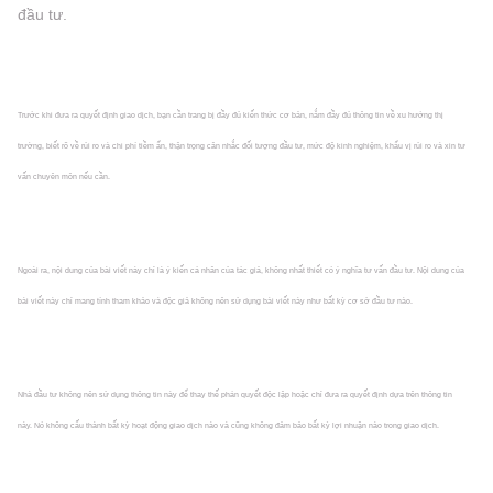
đầu tư.
Trước khi đưa ra quyết định giao dịch, bạn cần trang bị đầy đủ kiến thức cơ bản, nắm đầy đủ thông tin về xu hướng thị
trường, biết rõ về rủi ro và chi phí tiềm ẩn, thận trọng cân nhắc đối tượng đầu tư, mức độ kinh nghiệm, khẩu vị rủi ro và xin tư
vấn chuyên môn nếu cần.
Ngoài ra, nội dung của bài viết này chỉ là ý kiến cá nhân của tác giả, không nhất thiết có ý nghĩa tư vấn đầu tư. Nội dung của
bài viết này chỉ mang tính tham khảo và độc giả không nên sử dụng bài viết này như bất kỳ cơ sở đầu tư nào.
Nhà đầu tư không nên sử dụng thông tin này để thay thế phán quyết độc lập hoặc chỉ đưa ra quyết định dựa trên thông tin
này. Nó không cấu thành bất kỳ hoạt động giao dịch nào và cũng không đảm bảo bất kỳ lợi nhuận nào trong giao dịch.