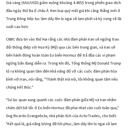
Giá vàng (XAU/USD) giảm xuống khoảng 4.485$ trong phiên giao dịch
đầu ngày thứ Ba ở châu Á. Kim loại quý mất giá khi căng thẳng mới ở
Trung Đông tiếp tục làm dấy lên lo ngại về lạm phát và kỳ vọng về lãi
suất cao hơn.
CNBC đưa tin vào thứ Hai rằng các nhà đàm phán Iran sẽ ngừng trao
đổi thông điệp với Hoa Kỳ (Mỹ) qua các bên trung gian, và Iran sẽ
tiến hành đóng hoàn toàn Eo biển Hormuz để trả đũa các vi phạm
ngừng bắn đang diễn ra. Trong khi đó, Tổng thống Mỹ Donald Trump
tỏ ra không quan tâm đến khả năng đổ vỡ các cuộc đàm phán hòa
bình với Iran, nói rằng, "Thành thật mà nói, tôi không quan tâm nếu
chúng kết thúc."
"Sự lạc quan xung quanh các cuộc đàm phán giữa Mỹ và Iran nhằm
chấm dứt bế tắc ở Eo biển Hormuz đã phai nhạt vào cuối tuần qua,"
ông Ricardo Evangelista, nhà phân tích của ActivTrades, cho biết.
"Kết quả là, giá năng lượng đã hồi phục, làm dấy lên lo ngại về lạm