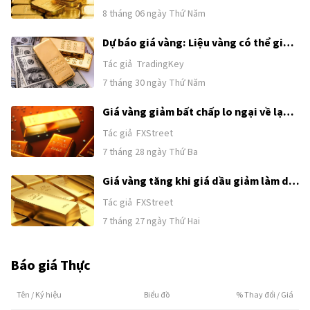
8 tháng 06 ngày Thứ Năm
Dự báo giá vàng: Liệu vàng có thể giữ
mốc 4.020 USD khi kỳ vọng Fed tăng lãi
Tác giả
TradingKey
suất gia tăng?
7 tháng 30 ngày Thứ Năm
Giá vàng giảm bất chấp lo ngại về lạm
phát và các đợt tăng lãi suất dịu bớt
Tác giả
FXStreet
7 tháng 28 ngày Thứ Ba
Giá vàng tăng khi giá dầu giảm làm dịu
lo ngại về lạm phát và tăng lãi suất
Tác giả
FXStreet
7 tháng 27 ngày Thứ Hai
Báo giá Thực
Tên / Ký hiệu
Biểu đồ
% Thay đổi / Giá