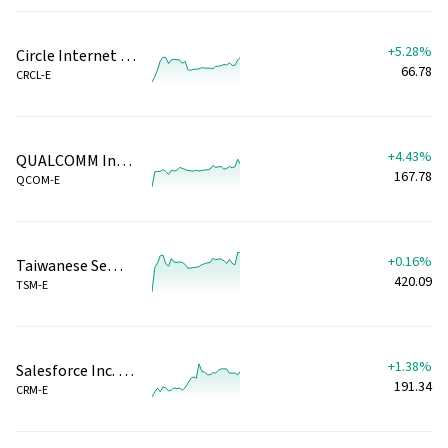
+5.28%
Circle Internet Group Inc (Giao dịch ngoài giờ)
66.78
CRCL-E
+4.43%
QUALCOMM Inc. (Giao dịch ngoài giờ)
167.78
QCOM-E
+0.16%
Taiwanese Semiconductor Manufacturing Co. (Giao dịch ngoài giờ)
420.09
TSM-E
+1.38%
Salesforce Inc. (Giao dịch ngoài giờ)
191.34
CRM-E