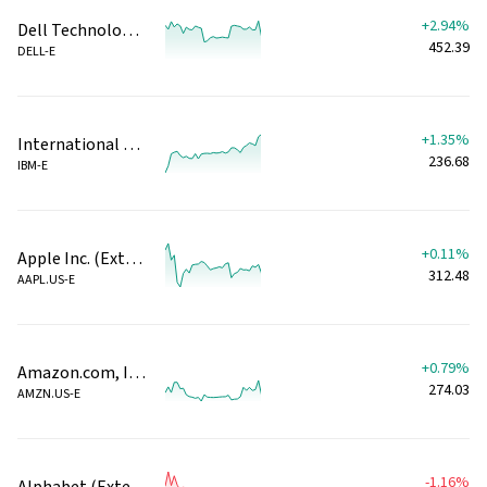
+2.94%
Dell Technologies Inc (Giao dịch ngoài giờ)
452.39
DELL-E
+1.35%
International Business Machines Corp (Giao dịch ngoài giờ)
236.68
IBM-E
+0.11%
Apple Inc. (Extended Hours)
312.48
AAPL.US-E
+0.79%
Amazon.com, Inc. (Extended Hours)
274.03
AMZN.US-E
-1.16%
Alphabet (Extended Hours)