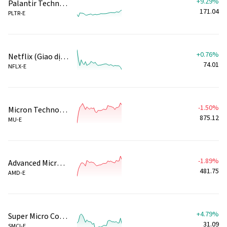
+9.29%
Palantir Technologies Inc (Giao dịch ngoài giờ)
171.04
PLTR-E
+0.76%
Netflix (Giao dịch ngoài giờ)
74.01
NFLX-E
-1.50%
Micron Technology, Inc. (Giao dịch ngoài giờ)
875.12
MU-E
-1.89%
Advanced Micro Devices, Inc. (Giao dịch ngoài giờ)
481.75
AMD-E
+4.79%
Super Micro Computer Inc (Giao dịch ngoài giờ)
31.09
SMCI-E