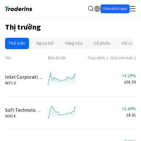
Giao dịch ngay
Thị trường
Phổ biến
Ngoại hối
Hàng hóa
Cổ phiếu
Chỉ số
Tên
Biểu đồ 24h
Thay đổi%
/
Giá mới nhất
+1.29%
Intel Corporation (Giao dịch ngoài giờ)
101.33
INTC-E
+1.44%
SoFi Technologies Inc (Giao dịch ngoài giờ)
18.31
SOFI-E