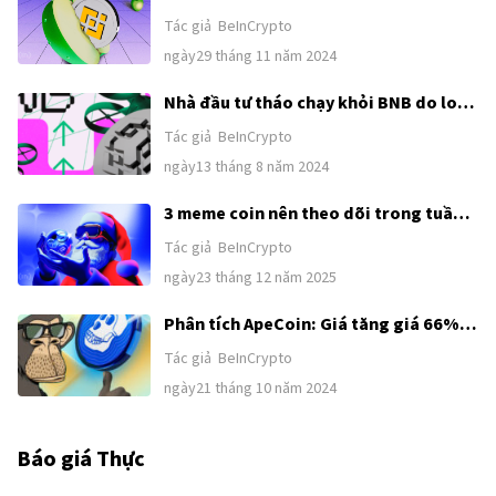
đạt ATH mới và đây là những gì có thể
Tác giả
BeInCrypto
xảy ra
ngày29 tháng 11 năm 2024
Nhà đầu tư tháo chạy khỏi BNB do lo
ngại suy giảm kéo dài
Tác giả
BeInCrypto
ngày13 tháng 8 năm 2024
3 meme coin nên theo dõi trong tuần
lễ Giáng sinh 2025
Tác giả
BeInCrypto
ngày23 tháng 12 năm 2025
Phân tích ApeCoin: Giá tăng giá 66%,
APE trở lại Top 100
Tác giả
BeInCrypto
ngày21 tháng 10 năm 2024
Báo giá Thực