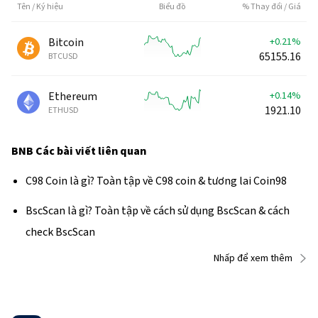
Tên / Ký hiệu
Biểu đồ
% Thay đổi / Giá
Bitcoin
+0.21%
65155.16
BTCUSD
Ethereum
+0.14%
1921.12
ETHUSD
BNB
Các bài viết liên quan
C98 Coin là gì? Toàn tập về C98 coin & tương lai Coin98
BscScan là gì? Toàn tập về cách sử dụng BscScan & cách
check BscScan
Nhấp để xem thêm