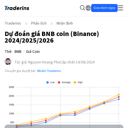
Giao dịch ngay
Traderins
Phân tích
Nhận định
Dự đoán giá BNB coin (Binance)
2024/2025/2026
Thẻ
:
BNB
Giá Coin
Tác giả
:
Nguyen Hoang Phu
Cập nhật 14/06/2024
Chuyên gia duyệt bài
Nhóm Traderins