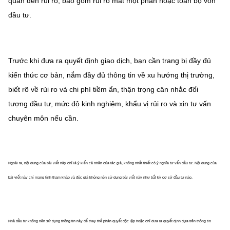
quan đến rủi ro, bao gồm rủi ro mất một phần hoặc
toàn bộ vốn
đầu tư.
Trước khi đưa ra quyết định giao dịch, bạn cần trang bị đầy đủ
kiến thức cơ bản, nắm đầy đủ thông tin về xu hướng thị trường,
biết rõ về rủi ro và chi phí tiềm ẩn, thận trọng cân nhắc đối
tượng đầu tư, mức độ kinh nghiệm, khẩu vị rủi ro và xin tư vấn
chuyên môn nếu cần.
Ngoài ra, nội dung của bài viết này chỉ là ý kiến cá nhân của tác giả, không nhất thiết có ý nghĩa tư vấn đầu tư. Nội dung của
bài viết này chỉ mang tính tham khảo và độc giả không nên sử dụng bài viết này như bất kỳ cơ sở đầu tư nào.
Nhà đầu tư không nên sử dụng thông tin này để thay thế phán quyết độc lập hoặc chỉ đưa ra quyết định dựa trên thông tin