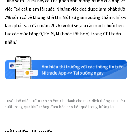
"khá sớm", điều này có thể phản ánh mong muốn của ông về
việc Fed cắt giảm lãi suất. Nhưng việc đạt được lạm phát dưới
2% sớm có vẻ không khả thi. Một sự giảm xuống thậm chí 2%
lạm phát vào đầu năm 2026 (ví dụ) sẽ yêu cầu một chuỗi liên
tục các mức tăng 0,1% M/M (hoặc tốt hơn) trong CPI toàn
phần."
Tuyên bố miễn trừ trách nhiệm: Chỉ dành cho mục đích thông tin. Hiệu
suất trong quá khứ không đảm bảo cho kết quả trong tương lai.