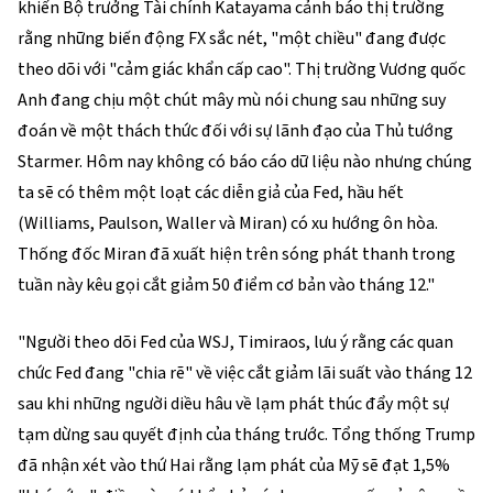
khiến Bộ trưởng Tài chính Katayama cảnh báo thị trường
rằng những biến động FX sắc nét, "một chiều" đang được
theo dõi với "cảm giác khẩn cấp cao". Thị trường Vương quốc
Anh đang chịu một chút mây mù nói chung sau những suy
đoán về một thách thức đối với sự lãnh đạo của Thủ tướng
Starmer. Hôm nay không có báo cáo dữ liệu nào nhưng chúng
ta sẽ có thêm một loạt các diễn giả của Fed, hầu hết
(Williams, Paulson, Waller và Miran) có xu hướng ôn hòa.
Thống đốc Miran đã xuất hiện trên sóng phát thanh trong
tuần này kêu gọi cắt giảm 50 điểm cơ bản vào tháng 12."
"Người theo dõi Fed của WSJ, Timiraos, lưu ý rằng các quan
chức Fed đang "chia rẽ" về việc cắt giảm lãi suất vào tháng 12
sau khi những người diều hâu về lạm phát thúc đẩy một sự
tạm dừng sau quyết định của tháng trước. Tổng thống Trump
đã nhận xét vào thứ Hai rằng lạm phát của Mỹ sẽ đạt 1,5%