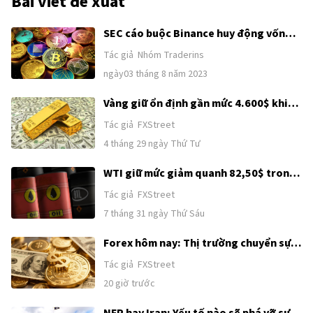
Bài viết đề xuất
SEC cáo buộc Binance huy động vốn
trái phép, thị trường Crypto chao đảo
Tác giả
Nhóm Traderins
đầu tuần
ngày03 tháng 8 năm 2023
Vàng giữ ổn định gần mức 4.600$ khi
quyết định lãi suất của Fed sắp công
Tác giả
FXStreet
bố
4 tháng 29 ngày Thứ Tư
WTI giữ mức giảm quanh 82,50$ trong
bối cảnh hy vọng ngoại giao Mỹ-Iran
Tác giả
FXStreet
được khơi lại
7 tháng 31 ngày Thứ Sáu
Forex hôm nay: Thị trường chuyển sự
chú ý từ Trung Đông sang Bảng lương
Tác giả
FXStreet
phi nông nghiệp của Mỹ
20 giờ trước