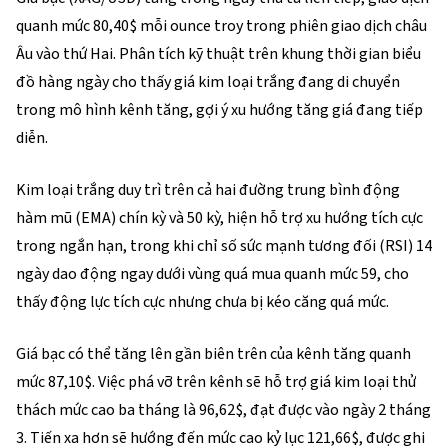
quanh mức 80,40$ mỗi ounce troy trong phiên giao dịch châu
Âu vào thứ Hai. Phân tích kỹ thuật trên khung thời gian biểu
đồ hàng ngày cho thấy giá kim loại trắng đang di chuyển
trong mô hình kênh tăng, gợi ý xu hướng tăng giá đang tiếp
diễn.
Kim loại trắng duy trì trên cả hai đường trung bình động
hàm mũ (EMA) chín kỳ và 50 kỳ, hiện hỗ trợ xu hướng tích cực
trong ngắn hạn, trong khi chỉ số sức mạnh tương đối (RSI) 14
ngày dao động ngay dưới vùng quá mua quanh mức 59, cho
thấy động lực tích cực nhưng chưa bị kéo căng quá mức.
Giá bạc có thể tăng lên gần biên trên của kênh tăng quanh
mức 87,10$. Việc phá vỡ trên kênh sẽ hỗ trợ giá kim loại thử
thách mức cao ba tháng là 96,62$, đạt được vào ngày 2 tháng
3. Tiến xa hơn sẽ hướng đến mức cao kỷ lục 121,66$, được ghi