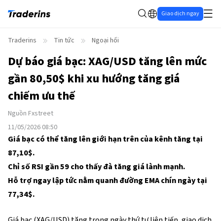
Giao dịch ngay
Traderins
Tin tức
Ngoại hối
Dự báo giá bạc: XAG/USD tăng lên mức
gần 80,50$ khi xu hướng tăng giá
chiếm ưu thế
Nguồn
Fxstreet
11/05/2026 08:50
Giá bạc có thể tăng lên giới hạn trên của kênh tăng tại
87,10$.
Chỉ số RSI gần 59 cho thấy đà tăng giá lành mạnh.
Hỗ trợ ngay lập tức nằm quanh đường EMA chín ngày tại
77,34$.
Giá bạc (XAG/USD) tăng trong ngày thứ tư liên tiếp, giao dịch