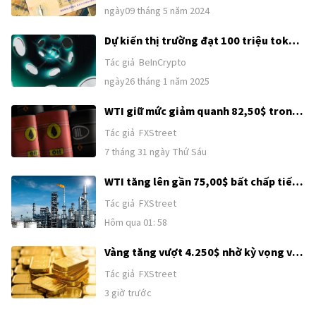
biết và cách đầu tư DKK
ngày09 tháng 5 năm 2024
Dự kiến thị trường đạt 100 triệu token
năm 2025, Altcoin Season sẽ có gì
Tác giả
BeInCrypto
khác?
ngày26 tháng 1 năm 2025
WTI giữ mức giảm quanh 82,50$ trong
bối cảnh hy vọng ngoại giao Mỹ-Iran
Tác giả
FXStreet
được khơi lại
7 tháng 31 ngày Thứ Sáu
WTI tăng lên gần 75,00$ bất chấp tiến
triển ngoại giao ở Trung Đông
Tác giả
FXStreet
Hôm qua 01: 58
Vàng tăng vượt 4.250$ nhờ kỳ vọng về
thỏa thuận Mỹ–Iran
Tác giả
FXStreet
3 giờ trước