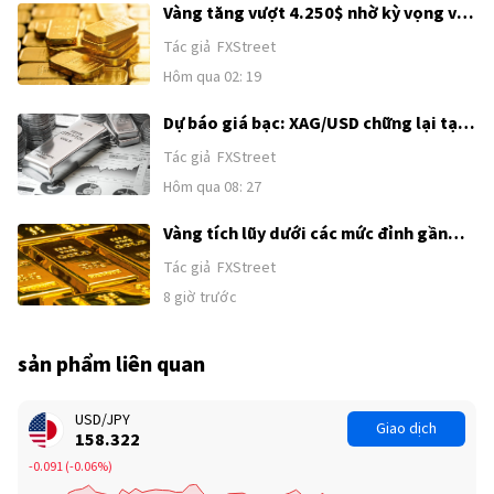
Vàng tăng vượt 4.250$ nhờ kỳ vọng về
thỏa thuận Mỹ–Iran
Tác giả
FXStreet
Hôm qua 02: 19
Dự báo giá bạc: XAG/USD chững lại tại
62,00$ sau đà tăng kéo dài hai ngày
Tác giả
FXStreet
Hôm qua 08: 27
Vàng tích lũy dưới các mức đỉnh gần
đây khi sức mạnh của USD và kỳ vọng
Tác giả
FXStreet
Fed tăng lãi suất kìm hãm đà tăng
8 giờ trước
trước thềm công bố Bảng lương phi
nông nghiệp (NFP) của Mỹ
sản phẩm liên quan
USD/JPY
Giao dịch
158.322
-0.091
(
-0.06%
)