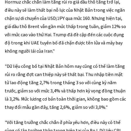
Hormuz chắc chắn làm tăng rủi ro giá dầu thô tăng trở lại,
điều này sẽ làm thất bại nỗ lực của Nhật Bản trong việc ngăn
chặn sự di chuyển của USD/JPY qua mức 160. Nhưng hiện tại,
giá dầu thô Brent vẫn gần mức thấp trong tuần, giảm 12% so
với mức cao vào thứ Hai. Trump đã đề cập đến các cuộc đụng
độ trong khi UAE tuyên bố đã chặn được tên lửa và máy bay
không người lái của Iran."
"Dữ liệu công bố tại Nhật Bản hôm nay cũng có thể làm tăng
rủi ro rằng đợt can thiệp này sẽ thất bại. Thu nhập tiền mặt
từ lao động tăng 2,7% trong tháng 3 so với cùng kỳ năm
trước, giảm so với mức 3,4% và thấp hơn kỳ vọng đồng thuận
là 3,2%. Mức lương cơ bản toàn thời gian, không bao gồm các
thay đổi mẫu gần đây, tăng 2,6%, giảm so với 3,0%."
"Với tăng trưởng chắc chắn ở phía yếu hơn, điều này có thể
củng cố lập trường thận trọng hiện tại của BoJ. Dữ liệu CPI