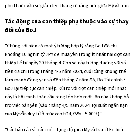
phụ thuộc vào sự giảm leo thang rõ ràng hơn giữa Mỹ và Iran.
Tác động của can thiệp phụ thuộc vào sự thay
đổi của BoJ
"Chúng tôi hiện có một ý tưởng hợp lý rằng BoJ đã chi
khoảng 10 nghìn tỷ JPY để mua yên trong ít nhất hai đợt can
thiệp kể từ ngày 30 tháng 4. Con số này tương đương với số
tiền đã chi trong tháng 4-5 năm 2024, cuối cùng không thể
làm mạnh đồng yên và đến tháng 7 năm đó, Bộ Tài chính /
BoJ lại tiếp tục can thiệp. Rủi ro với đợt can thiệp mới nhất
này là bối cảnh toàn cầu rộng lớn hơn một lần nữa không hỗ
trợ việc bán yên (vào tháng 4/5 năm 2024, lợi suất ngắn hạn
của Mỹ vẫn duy trì ở mức cao từ 4,75% - 5,00%)."
"Các báo cáo về các cuộc đụng độ giữa Mỹ và Iran ở Eo biển