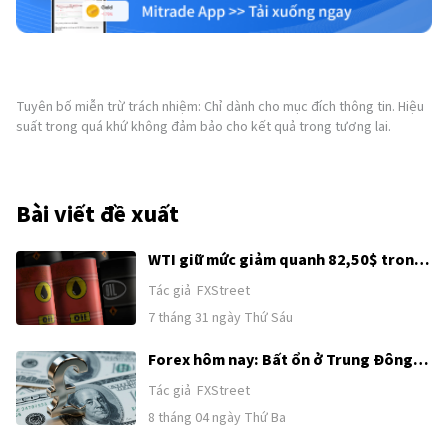
Tuyên bố miễn trừ trách nhiệm: Chỉ dành cho mục đích thông tin. Hiệu
suất trong quá khứ không đảm bảo cho kết quả trong tương lai.
Bài viết đề xuất
WTI giữ mức giảm quanh 82,50$ trong
bối cảnh hy vọng ngoại giao Mỹ-Iran
Tác giả
FXStreet
được khơi lại
7 tháng 31 ngày Thứ Sáu
Forex hôm nay: Bất ổn ở Trung Đông
tiếp tục hỗ trợ USD trước loạt dữ liệu
Tác giả
FXStreet
tiếp theo của Mỹ
8 tháng 04 ngày Thứ Ba