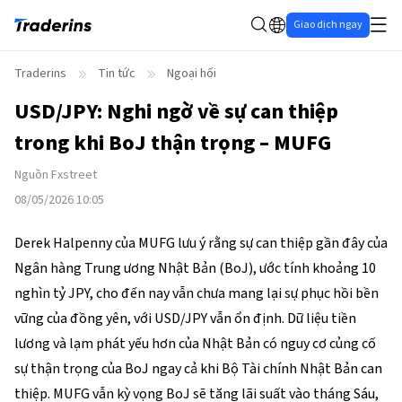
Giao dịch ngay
Traderins
Tin tức
Ngoại hối
USD/JPY: Nghi ngờ về sự can thiệp
trong khi BoJ thận trọng – MUFG
Nguồn
Fxstreet
08/05/2026 10:05
Derek Halpenny của MUFG lưu ý rằng sự can thiệp gần đây của
Ngân hàng Trung ương Nhật Bản (BoJ), ước tính khoảng 10
nghìn tỷ JPY, cho đến nay vẫn chưa mang lại sự phục hồi bền
vững của đồng yên, với USD/JPY vẫn ổn định. Dữ liệu tiền
lương và lạm phát yếu hơn của Nhật Bản có nguy cơ củng cố
sự thận trọng của BoJ ngay cả khi Bộ Tài chính Nhật Bản can
thiệp. MUFG vẫn kỳ vọng BoJ sẽ tăng lãi suất vào tháng Sáu,