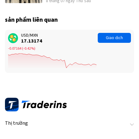
8 tháng 07 ngày Thứ Sáu
sản phẩm liên quan
USD/MXN
Giao dịch
17.13174
-0.07164
(
-0.42%
)
Thị trường