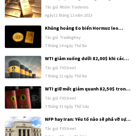
qua. Liệu vàng còn tiếp tục thời kỳ
Tác giả
Nhóm Traderins
hoàng kim thêm 50 năm nữa?
ngày11 tháng 12 năm 2023
Khủng hoảng Eo biển Hormuz leo
thang: Vàng giảm xuống dưới mốc
Tác giả
TradingKey
4.000, Bitcoin đối mặt với cuộc chiến
7 tháng 14 ngày Thứ Ba
bảo vệ mốc 60.000
WTI giảm xuống dưới 82,00$ khi các
tín hiệu ngoại giao tạm thời xuất hiện
Tác giả
FXStreet
7 tháng 21 ngày Thứ Ba
WTI giữ mức giảm quanh 82,50$ trong
bối cảnh hy vọng ngoại giao Mỹ-Iran
Tác giả
FXStreet
được khơi lại
7 tháng 31 ngày Thứ Sáu
NFP hay Iran: Yếu tố nào sẽ phá vỡ sự
tích luỹ của Chỉ số đô la Mỹ?
Tác giả
FXStreet