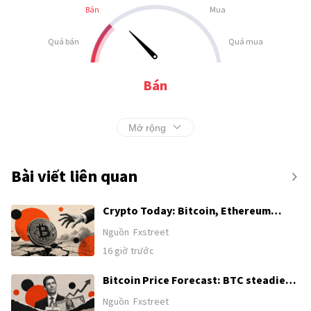
Bán
Mua
Quá bán
Quá mua
Bán
Mở rộng
Bài viết liên quan
Crypto Today: Bitcoin, Ethereum
advance while XRP lags amid US-Iran
Nguồn
Fxstreet
deal optimism
16 giờ trước
Bitcoin Price Forecast: BTC steadies
above key support as Fed rate
Nguồn
Fxstreet