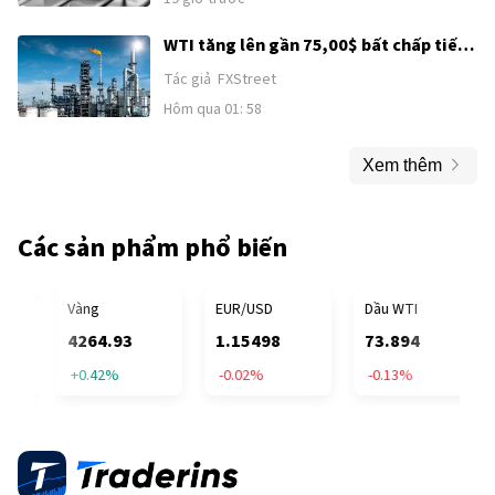
WTI tăng lên gần 75,00$ bất chấp tiến
triển ngoại giao ở Trung Đông
Tác giả
FXStreet
Hôm qua 01: 58
Xem thêm
Các sản phẩm phổ biến
OFFICIAL TRUMP
Vàng
EUR/USD
Dầu WTI
4264.94
1.15494
73.892
+0.42%
-0.02%
-0.13%