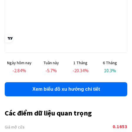
Ngày hôm nay
Tuần này
1 Tháng
6 Tháng
T
-2.84
%
-5.7
%
-20.34
%
10.3
%
Xem biểu đồ xu hướng chi tiết
Các điểm dữ liệu quan trọng
0.1653
Giá mở cửa