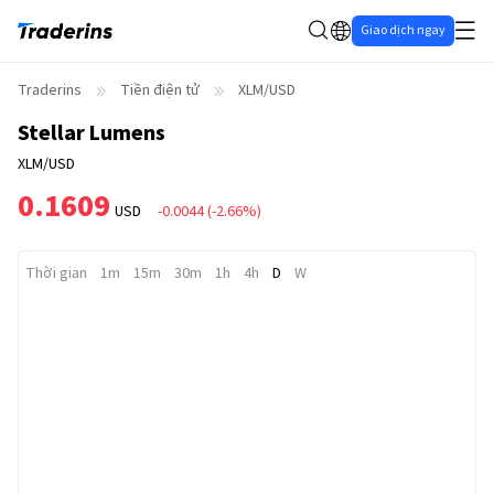
Giao dịch ngay
Traderins
Tiền điện tử
XLM/USD
Stellar Lumens
XLM/USD
0.1609
USD
-0.0044
(
-2.66%
)
Thời gian
1m
15m
30m
1h
4h
D
W