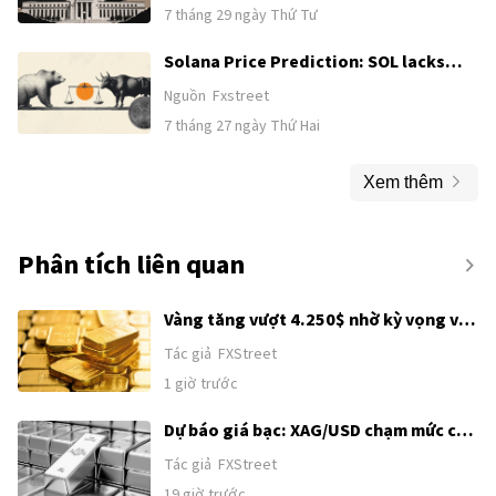
decision looms
7 tháng 29 ngày Thứ Tư
Solana Price Prediction: SOL lacks
directional move amid weak demand
Nguồn
Fxstreet
7 tháng 27 ngày Thứ Hai
Xem thêm
Phân tích liên quan
Vàng tăng vượt 4.250$ nhờ kỳ vọng về
thỏa thuận Mỹ–Iran
Tác giả
FXStreet
1 giờ trước
Dự báo giá bạc: XAG/USD chạm mức cao
nhất trong một tháng, hướng tới
Tác giả
FXStreet
62,00$ sau khi bứt phá kỹ thuật
19 giờ trước