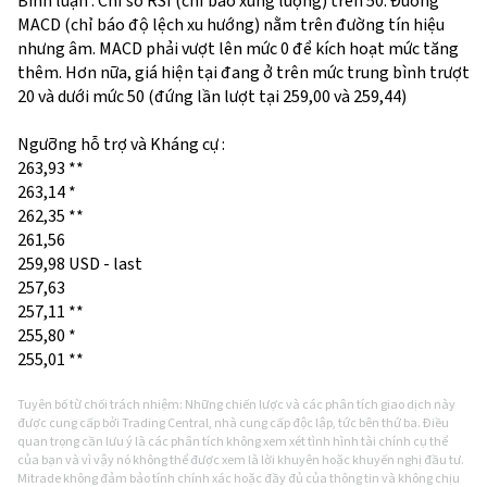
Bình luận : Chỉ số RSI (chỉ báo xung lượng) trên 50. Đường
MACD (chỉ báo độ lệch xu hướng) nằm trên đường tín hiệu
nhưng âm. MACD phải vượt lên mức 0 để kích hoạt mức tăng
thêm. Hơn nữa, giá hiện tại đang ở trên mức trung bình trượt
20 và dưới mức 50 (đứng lần lượt tại 259,00 và 259,44)
Ngưỡng hỗ trợ và Kháng cự :
263,93 **
263,14 *
262,35 **
261,56
259,98 USD - last
257,63
257,11 **
255,80 *
255,01 **
Tuyên bố từ chối trách nhiệm: Những chiến lược và các phân tích giao dịch này
được cung cấp bởi Trading Central, nhà cung cấp độc lập, tức bên thứ ba. Điều
quan trọng cần lưu ý là các phân tích không xem xét tình hình tài chính cụ thể
của bạn và vì vậy nó không thể được xem là lời khuyên hoặc khuyến nghị đầu tư.
Mitrade không đảm bảo tính chính xác hoặc đầy đủ của thông tin và không chịu