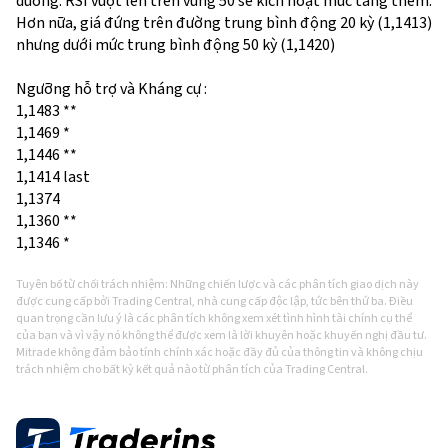
dương. RSI vượt lên trên vùng 50 sẽ kích hoạt mức tăng thêm.
Hơn nữa, giá đứng trên đường trung bình động 20 kỳ (1,1413)
nhưng dưới mức trung bình động 50 kỳ (1,1420)
Ngưỡng hỗ trợ và Kháng cự :
1,1483 **
1,1469 *
1,1446 **
1,1414 last
1,1374
1,1360 **
1,1346 *
Tuyên bố từ chối trách nhiệm: Những chiến lược và các phân tích giao dịch này
được cung cấp bởi Trading Central, nhà cung cấp độc lập, tức bên thứ ba. Điều
quan trọng cần lưu ý là các phân tích không xem xét tình hình tài chính cụ thể
của bạn và vì vậy nó không thể được xem là lời khuyên hoặc khuyến nghị đầu tư.
Mitrade không đảm bảo tính chính xác hoặc đầy đủ của thông tin và không chịu
trách nhiệm cho bất kỳ kết quả nào từ phân tích của Trading Central.