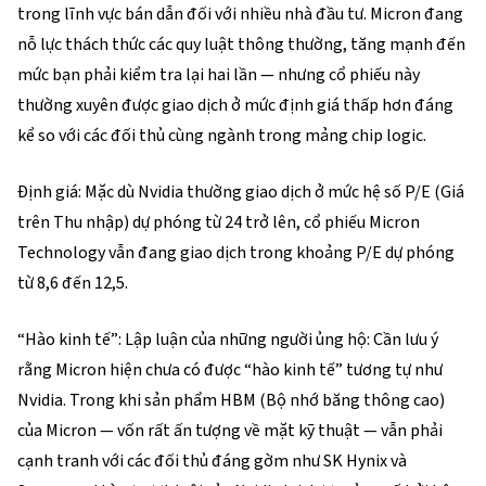
trong lĩnh vực bán dẫn đối với nhiều nhà đầu tư. Micron đang 
nỗ lực thách thức các quy luật thông thường, tăng mạnh đến 
mức bạn phải kiểm tra lại hai lần — nhưng cổ phiếu này 
thường xuyên được giao dịch ở mức định giá thấp hơn đáng 
kể so với các đối thủ cùng ngành trong mảng chip logic.
Định giá: Mặc dù Nvidia thường giao dịch ở mức hệ số P/E (Giá 
trên Thu nhập) dự phóng từ 24 trở lên, cổ phiếu Micron 
Technology vẫn đang giao dịch trong khoảng P/E dự phóng 
từ 8,6 đến 12,5.
“Hào kinh tế”: Lập luận của những người ủng hộ: Cần lưu ý 
rằng Micron hiện chưa có được “hào kinh tế” tương tự như 
Nvidia. Trong khi sản phẩm HBM (Bộ nhớ băng thông cao) 
của Micron — vốn rất ấn tượng về mặt kỹ thuật — vẫn phải 
cạnh tranh với các đối thủ đáng gờm như SK Hynix và 