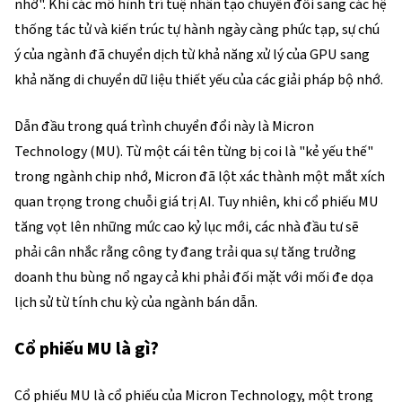
nhớ". Khi các mô hình trí tuệ nhân tạo chuyển đổi sang các hệ 
thống tác tử và kiến trúc tự hành ngày càng phức tạp, sự chú 
ý của ngành đã chuyển dịch từ khả năng xử lý của GPU sang 
khả năng di chuyển dữ liệu thiết yếu của các giải pháp bộ nhớ.
Dẫn đầu trong quá trình chuyển đổi này là Micron 
Technology (
MU
). Từ một cái tên từng bị coi là "kẻ yếu thế" 
trong ngành chip nhớ, Micron đã lột xác thành một mắt xích 
quan trọng trong chuỗi giá trị AI. Tuy nhiên, khi cổ phiếu MU 
tăng vọt lên những mức cao kỷ lục mới, các nhà đầu tư sẽ 
phải cân nhắc rằng công ty đang trải qua sự tăng trưởng 
doanh thu bùng nổ ngay cả khi phải đối mặt với mối đe dọa 
lịch sử từ tính chu kỳ của ngành bán dẫn.
Cổ phiếu MU là gì?
Cổ phiếu MU là cổ phiếu của Micron Technology, một trong 