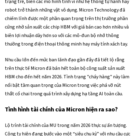
trạng trễ, biến các mô hình tinh vi như hệ thống tự hành hay 
robot trở thành những vật vô dụng. Micron Technology đã 
chiếm lĩnh được một phần quan trọng trên thị trường phần 
cứng nhờ sản xuất các chip HBM với giá bán cao hơn nhiều và 
biên lợi nhuận dày hơn so với các mô-đun bộ nhớ thông 
thường trong điện thoại thông minh hay máy tính xách tay.
Nhu cầu lớn đến mức ban lãnh đạo gần đây đã tiết lộ rằng 
trên thực tế Micron đã bán hết toàn bộ công suất sản xuất 
HBM cho đến hết năm 2026. Tình trạng "cháy hàng" này làm 
nổi bật tầm quan trọng của Micron trong việc phá vỡ nút 
thắt cổ chai trong quá trình xây dựng hạ tầng AI toàn cầu.
Tình hình tài chính của Micron hiện ra sao?
Lộ trình tài chính của MU trong năm 2026 thực sự ấn tượng. 
Công ty hiện đang bước vào một “siêu chu kỳ” với nhu cầu cực 