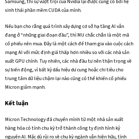
Samsung, thì sự vượt trội của Nvidia lại được củng cố bởi hệ 
sinh thái phần mềm CUDA của mình.
Nếu bạn cho rằng quá trình xây dựng cơ sở hạ tầng AI vẫn 
đang ở “những giai đoạn đầu”, thì MU chắc chắn là một mã 
cổ phiếu nên mua. Đây là một cách để tham gia vào cuộc cách 
mạng AI với mức định giá thấp hơn nhiều so với các nhà sản 
xuất GPU chính. Tuy nhiên, các nhà đầu tư nên thận trọng về 
sự biến động, vì bất kỳ dấu hiệu dư cung hoặc chi tiêu cho 
trung tâm dữ liệu chậm lại nào cũng có thể khiến cổ phiếu 
Micron giảm mạnh.
Kết luận
Micron Technology đã chuyển mình từ một nhà sản xuất 
hàng hóa có tính chu kỳ trở thành công ty định hình kỷ 
nguyên AI. Mặc dù rủi ro về chu kỳ ngành vẫn hiện hữu, tình 