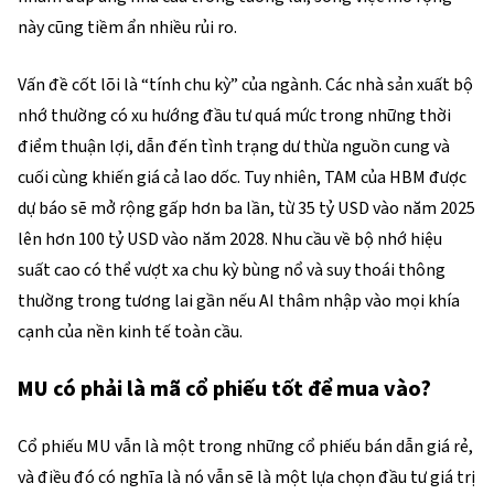
này cũng tiềm ẩn nhiều rủi ro.
Vấn đề cốt lõi là “tính chu kỳ” của ngành. Các nhà sản xuất bộ 
nhớ thường có xu hướng đầu tư quá mức trong những thời 
điểm thuận lợi, dẫn đến tình trạng dư thừa nguồn cung và 
cuối cùng khiến giá cả lao dốc. Tuy nhiên, TAM của HBM được 
dự báo sẽ mở rộng gấp hơn ba lần, từ 35 tỷ USD vào năm 2025 
lên hơn 100 tỷ USD vào năm 2028. Nhu cầu về bộ nhớ hiệu 
suất cao có thể vượt xa chu kỳ bùng nổ và suy thoái thông 
thường trong tương lai gần nếu AI thâm nhập vào mọi khía 
cạnh của nền kinh tế toàn cầu.
MU có phải là mã cổ phiếu tốt để mua vào?
Cổ phiếu MU vẫn là một trong những cổ phiếu bán dẫn giá rẻ, 
và điều đó có nghĩa là nó vẫn sẽ là một lựa chọn đầu tư giá trị 