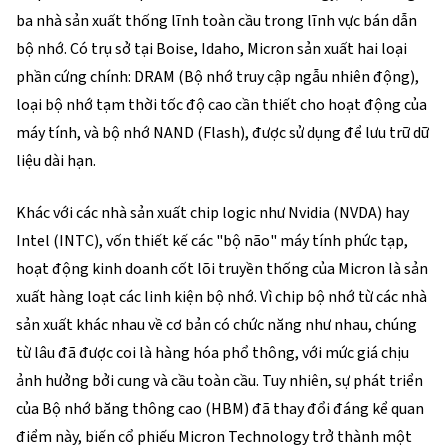
ba nhà sản xuất thống lĩnh toàn cầu trong lĩnh vực bán dẫn 
bộ nhớ. Có trụ sở tại Boise, Idaho, Micron sản xuất hai loại 
phần cứng chính: DRAM (Bộ nhớ truy cập ngẫu nhiên động), 
loại bộ nhớ tạm thời tốc độ cao cần thiết cho hoạt động của 
máy tính, và bộ nhớ NAND (Flash), được sử dụng để lưu trữ dữ 
liệu dài hạn.
Khác với các nhà sản xuất chip logic như Nvidia (
NVDA
) hay 
Intel (
INTC
), vốn thiết kế các "bộ não" máy tính phức tạp, 
hoạt động kinh doanh cốt lõi truyền thống của Micron là sản 
xuất hàng loạt các linh kiện bộ nhớ. Vì chip bộ nhớ từ các nhà 
sản xuất khác nhau về cơ bản có chức năng như nhau, chúng 
từ lâu đã được coi là hàng hóa phổ thông, với mức giá chịu 
ảnh hưởng bởi cung và cầu toàn cầu. Tuy nhiên, sự phát triển 
của Bộ nhớ băng thông cao (HBM) đã thay đổi đáng kể quan 
điểm này, biến cổ phiếu Micron Technology trở thành một 