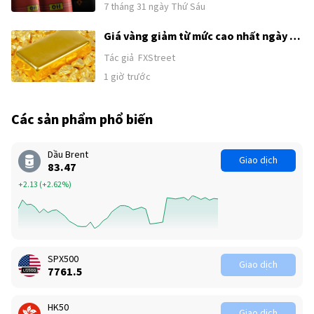
được khơi lại
7 tháng 31 ngày Thứ Sáu
Giá vàng giảm từ mức cao nhất ngày 17
tháng 6 trong bối cảnh USD tăng; duy
Tác giả
FXStreet
trì trên mức hỗ trợ then chốt 4.300$
1 giờ trước
Các sản phẩm phổ biến
Dầu Brent
Giao dịch
83.47
+2.13
(
+2.61%
)
SPX500
Giao dịch
7761.5
HK50
Giao dịch