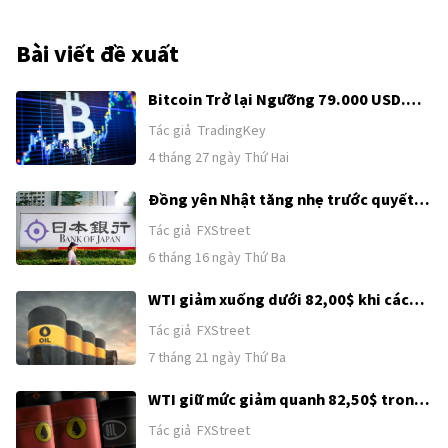
Bài viết đề xuất
Bitcoin Trở lại Ngưỡng 79.000 USD.
Các Thị trường Dự đoán Lạc quan về
Tác giả
TradingKey
việc Vượt mức 80.000 USD trong Tháng
4 tháng 27 ngày Thứ Hai
4
Đồng yên Nhật tăng nhẹ trước quyết
định lãi suất của BoJ
Tác giả
FXStreet
6 tháng 16 ngày Thứ Ba
WTI giảm xuống dưới 82,00$ khi các
tín hiệu ngoại giao tạm thời xuất hiện
Tác giả
FXStreet
7 tháng 21 ngày Thứ Ba
WTI giữ mức giảm quanh 82,50$ trong
bối cảnh hy vọng ngoại giao Mỹ-Iran
Tác giả
FXStreet