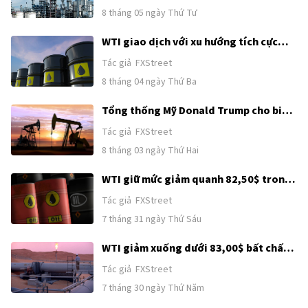
8 tháng 05 ngày Thứ Tư
WTI giao dịch với xu hướng tích cực
dưới các mức giữa 79,00$ khi bất ổn về
Tác giả
FXStreet
Iran, lo ngại về nguồn cung
8 tháng 04 ngày Thứ Ba
Tổng thống Mỹ Donald Trump cho biết
các cuộc đàm phán với Iran sẽ bắt đầu
Tác giả
FXStreet
vào thứ Hai sau khi hủy bỏ cuộc tấn
8 tháng 03 ngày Thứ Hai
công
WTI giữ mức giảm quanh 82,50$ trong
bối cảnh hy vọng ngoại giao Mỹ-Iran
Tác giả
FXStreet
được khơi lại
7 tháng 31 ngày Thứ Sáu
WTI giảm xuống dưới 83,00$ bất chấp
các cuộc giao tranh ở Trung Đông
Tác giả
FXStreet
7 tháng 30 ngày Thứ Năm