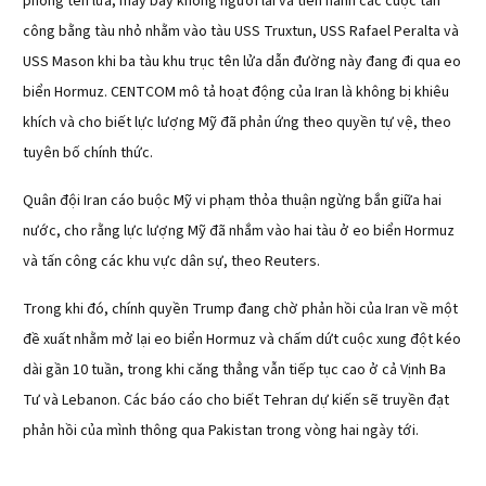
phóng tên lửa, máy bay không người lái và tiến hành các cuộc tấn
công bằng tàu nhỏ nhằm vào tàu USS Truxtun, USS Rafael Peralta và
USS Mason khi ba tàu khu trục tên lửa dẫn đường này đang đi qua eo
biển Hormuz. CENTCOM mô tả hoạt động của Iran là không bị khiêu
khích và cho biết lực lượng Mỹ đã phản ứng theo quyền tự vệ, theo
tuyên bố chính thức.
Quân đội Iran cáo buộc Mỹ vi phạm thỏa thuận ngừng bắn giữa hai
nước, cho rằng lực lượng Mỹ đã nhắm vào hai tàu ở eo biển Hormuz
và tấn công các khu vực dân sự, theo Reuters.
Trong khi đó, chính quyền Trump đang chờ phản hồi của Iran về một
đề xuất nhằm mở lại eo biển Hormuz và chấm dứt cuộc xung đột kéo
dài gần 10 tuần, trong khi căng thẳng vẫn tiếp tục cao ở cả Vịnh Ba
Tư và Lebanon. Các báo cáo cho biết Tehran dự kiến sẽ truyền đạt
phản hồi của mình thông qua Pakistan trong vòng hai ngày tới.