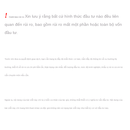
!
Xin lưu ý rằng bất cứ hình thức đầu tư nào đều liên
Cảnh báo rủi ro:
quan đến rủi ro, bao gồm rủi ro mất một phần hoặc
toàn bộ vốn
đầu tư.
Trước khi đưa ra quyết định giao dịch, bạn cần trang bị đầy đủ kiến thức cơ bản, nắm đầy đủ thông tin về xu hướng thị
trường, biết rõ về rủi ro và chi phí tiềm ẩn, thận trọng cân nhắc đối tượng đầu tư, mức độ kinh nghiệm, khẩu vị rủi ro và xin tư
vấn chuyên môn nếu cần.
Ngoài ra, nội dung của bài viết này chỉ là ý kiến cá nhân của tác giả, không nhất thiết có ý nghĩa tư vấn đầu tư. Nội dung của
bài viết này chỉ mang tính tham khảo và độc giả không nên sử dụng bài viết này như bất kỳ cơ sở đầu tư nào.