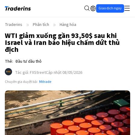
Giao dịch ngay
Traderins
Phân tích
Hàng hóa
WTI giảm xuống gần 93,50$ sau khi
Israel và Iran báo hiệu chấm dứt thù
địch
Thẻ
:
Đầu tư dầu thô
Tác giả
:
FXStreet
Cập nhật 08/05/2026
Chuyên gia duyệt bài
Mitrade