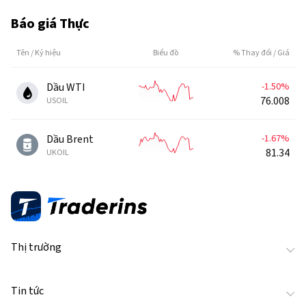
Báo giá Thực
Tên / Ký hiệu
Biểu đồ
% Thay đổi / Giá
Dầu WTI
-1.50%
76.008
USOIL
Dầu Brent
-1.67%
81.34
UKOIL
Thị trường
Tin tức