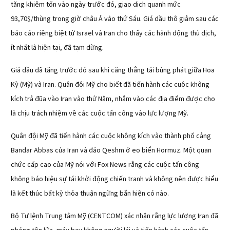
tăng khiêm tốn vào ngày trước đó, giao dịch quanh mức
93,70$/thùng trong giờ châu Á vào thứ Sáu. Giá dầu thô giảm sau các
báo cáo riêng biệt từ Israel và Iran cho thấy các hành động thù địch,
ít nhất là hiện tại, đã tạm dừng.
Giá dầu đã tăng trước đó sau khi căng thẳng tái bùng phát giữa Hoa
Kỳ (Mỹ) và Iran. Quân đội Mỹ cho biết đã tiến hành các cuộc không
kích trả đũa vào Iran vào thứ Năm, nhắm vào các địa điểm được cho
là chịu trách nhiệm về các cuộc tấn công vào lực lượng Mỹ.
Quân đội Mỹ đã tiến hành các cuộc không kích vào thành phố cảng
Bandar Abbas của Iran và đảo Qeshm ở eo biển Hormuz. Một quan
chức cấp cao của Mỹ nói với Fox News rằng các cuộc tấn công
không báo hiệu sự tái khởi động chiến tranh và không nên được hiểu
là kết thúc bất kỳ thỏa thuận ngừng bắn hiện có nào.
Bộ Tư lệnh Trung tâm Mỹ (CENTCOM) xác nhận rằng lực lượng Iran đã