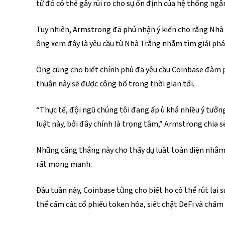
từ đó có thể gây rủi ro cho sự ổn định của hệ thống ngâ
Tuy nhiên, Armstrong đã phủ nhận ý kiến cho rằng Nhà T
ông xem đây là yêu cầu từ Nhà Trắng nhằm tìm giải pháp
Ông cũng cho biết chính phủ đã yêu cầu Coinbase đàm phá
thuận này sẽ được công bố trong thời gian tới.
“Thực tế, đội ngũ chúng tôi đang ấp ủ khá nhiều ý tưở
luật này, bởi đây chính là trọng tâm,” Armstrong chia s
Những căng thẳng này cho thấy dự luật toàn diện nhằm 
rất mong manh.
Đầu tuần này, Coinbase từng cho biết họ có thể rút lại s
thể cấm các cổ phiếu token hóa, siết chặt DeFi và chấm