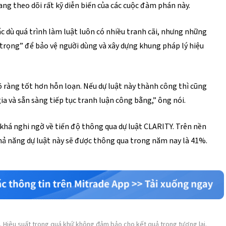
ng theo dõi rất kỹ diễn biến của các cuộc đàm phán này.
 dù quá trình làm luật luôn có nhiều tranh cãi, nhưng những
trọng” để bảo vệ người dùng và xây dựng khung pháp lý hiệu
rõ ràng tốt hơn hỗn loạn. Nếu dự luật này thành công thì cũng
a và sẵn sàng tiếp tục tranh luận công bằng,” ông nói.
i khá nghi ngờ về tiến độ thông qua dự luật CLARITY. Trên nền
khả năng dự luật này sẽ được thông qua trong năm nay là 41%.
. Hiệu suất trong quá khứ không đảm bảo cho kết quả trong tương lai.