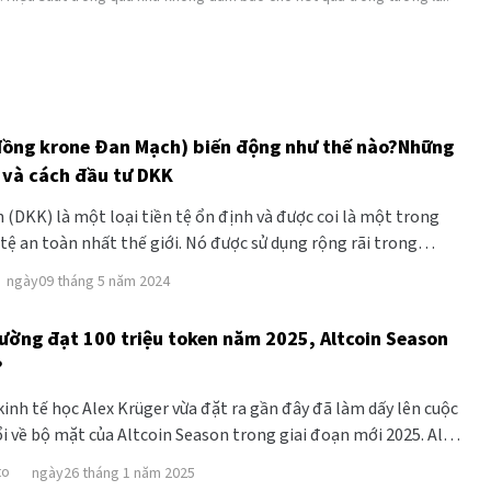
đồng krone Đan Mạch) biến động như thế nào?Những
t và cách đầu tư DKK
(DKK) là một loại tiền tệ ổn định và được coi là một trong
 tệ an toàn nhất thế giới. Nó được sử dụng rộng rãi trong
 tế và là một trong những loại tiền tệ được giao dịch nhiều
ngày09 tháng 5 năm 2024
ới.
rường đạt 100 triệu token năm 2025, Altcoin Season
?
inh tế học Alex Krüger vừa đặt ra gần đây đã làm dấy lên cuộc
ổi về bộ mặt của Altcoin Season trong giai đoạn mới 2025. Alex
ường đang có quá nhiều token s
to
ngày26 tháng 1 năm 2025