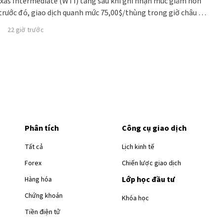
exas Intermediate (WTI) tăng sau khi ghi nhận mức giảm hơn
rước đó, giao dịch quanh mức 75,00$/thùng trong giờ châu Á
22 giờ trước
Phân tích
Công cụ giao dịch
Tất cả
Lịch kinh tế
Forex
Chiến lược giao dịch
Lớp học đầu tư
Hàng hóa
Chứng khoán
Khóa học
Tiền điện tử