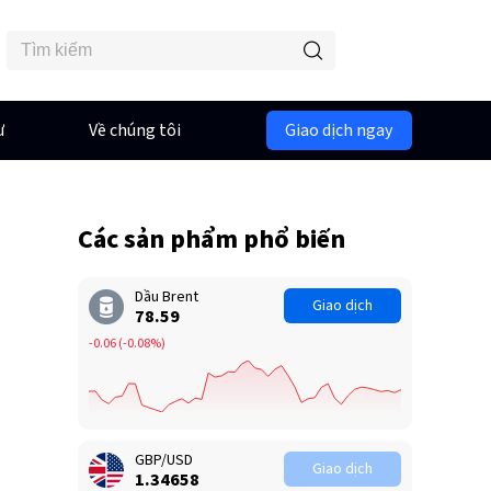
ư
Về chúng tôi
Giao dịch ngay
Các sản phẩm phổ biến
Dầu Brent
Giao dịch
78.58
-0.07
(
-0.09%
)
GBP/USD
Giao dịch
1.34658