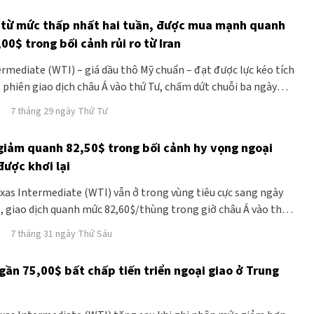
 từ mức thấp nhất hai tuần, được mua mạnh quanh
00$ trong bối cảnh rủi ro từ Iran
rmediate (WTI) – giá dầu thô Mỹ chuẩn – đạt được lực kéo tích
phiên giao dịch châu Á vào thứ Tư, chấm dứt chuỗi ba ngày
xuống mức thấp nhất trong hơn hai tuần đã chạm tới vào ngày
7 tháng 29 ngày Thứ Tư
giảm quanh 82,50$ trong bối cảnh hy vọng ngoại
được khơi lại
xas Intermediate (WTI) vẫn ở trong vùng tiêu cực sang ngày
ếp, giao dịch quanh mức 82,60$/thùng trong giờ châu Á vào thứ
ô đã mất đà sau khi hy vọng về một giải pháp ngoại giao cho
7 tháng 31 ngày Thứ Sáu
ỹ-Iran được khơi lại.
gần 75,00$ bất chấp tiến triển ngoại giao ở Trung