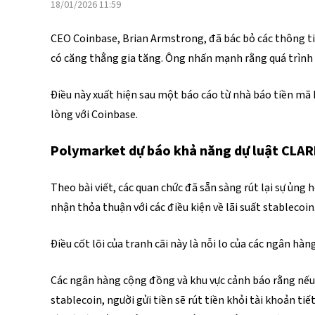
18/01/2026 11:59
CEO Coinbase, Brian Armstrong, đã bác bỏ các thông ti
có căng thẳng gia tăng. Ông nhấn mạnh rằng quá trình h
Điều này xuất hiện sau một báo cáo từ nhà báo tiền mã
lòng với Coinbase.
Polymarket dự báo khả năng dự luật CLA
Theo bài viết, các quan chức đã sẵn sàng rút lại sự ủng
nhận thỏa thuận với các điều kiện về lãi suất stablecoin
Điều cốt lõi của tranh cãi này là nỗi lo của các ngân hà
Các ngân hàng cộng đồng và khu vực cảnh báo rằng nếu c
stablecoin, người gửi tiền sẽ rút tiền khỏi tài khoản ti