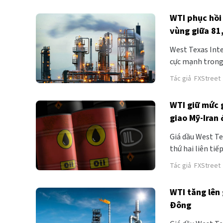
WTI phục hồi
vùng giữa 81,
West Texas Inte
cực mạnh trong 
giảm liên tiếp 
Tác giả
FXStreet
hôm trước.
WTI giữ mức 
giao Mỹ-Iran 
Giá dầu West Te
thứ hai liên ti
Sáu. Giá dầu th
Tác giả
FXStreet
cuộc xung đột M
WTI tăng lên 
Đông