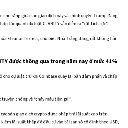
n cho rằng giữa sàn giao dịch này và chính quyền Trump đang
ợp tác quanh dự luật CLARITY vẫn diễn ra “rất tích cực”.
 hóa Eleanor Terrett, cho biết Nhà Trắng đang rất không hài
RITY được thông qua trong năm nay ở mức 41%
 hộ cho dự luật trừ khi Coinbase quay lại bàn đàm phán và chấp
.
ng truyền thống về “chảy máu tiền gửi”.
ác sàn giao dịch crypto được phép trả lãi suất cao trên
ết kiệm lãi suất thấp để đầu tư vào tài sản số cố định theo USD,