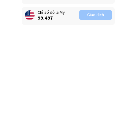
Chỉ số đô la Mỹ
Giao dịch
99.497