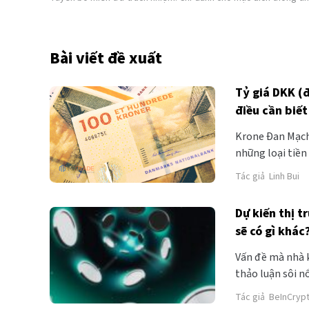
Bài viết đề xuất
Tỷ giá DKK (
điều cần biế
Krone Đan Mạch 
những loại tiền
thanh toán quốc
Tác giả
Linh Bui
nhất trên thế gi
Dự kiến thị t
sẽ có gì khác
Vấn đề mà nhà k
thảo luận sôi n
cho rằng thị tr
Tác giả
BeInCryp