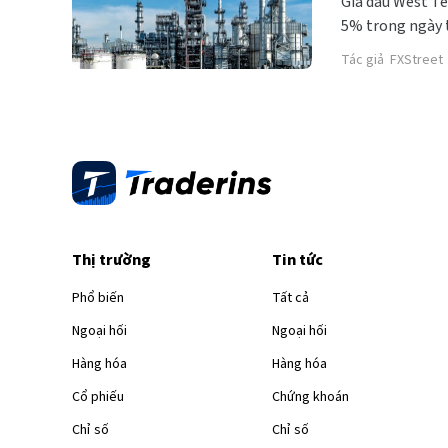
Giá dầu West T
5% trong ngày t
vào thứ Tư.
Tác giả
FXStreet
Thị trường
Tin tức
Phổ biến
Tất cả
Ngoại hối
Ngoại hối
Hàng hóa
Hàng hóa
Cổ phiếu
Chứng khoán
Chỉ số
Chỉ số