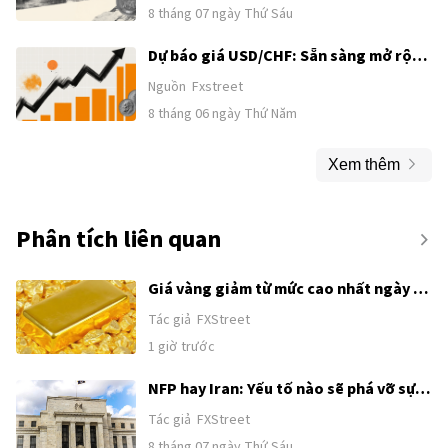
của Trung Quốc
8 tháng 07 ngày Thứ Sáu
Dự báo giá USD/CHF: Sẵn sàng mở rộng
đà tăng vượt 0,8100 trong bối cảnh
Nguồn
Fxstreet
thiết lập tăng giá
8 tháng 06 ngày Thứ Năm
Xem thêm
Phân tích liên quan
Giá vàng giảm từ mức cao nhất ngày 17
tháng 6 trong bối cảnh USD tăng; duy
Tác giả
FXStreet
trì trên mức hỗ trợ then chốt 4.300$
1 giờ trước
NFP hay Iran: Yếu tố nào sẽ phá vỡ sự
tích luỹ của Chỉ số đô la Mỹ?
Tác giả
FXStreet
8 tháng 07 ngày Thứ Sáu