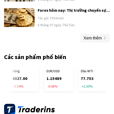
Forex hôm nay: Thị trường chuyển sự
chú ý từ Trung Đông sang Bảng lương
Tác giả
FXStreet
phi nông nghiệp của Mỹ
8 tháng 07 ngày Thứ Sáu
Xem thêm
Các sản phẩm phổ biến
MP
Vàng
EUR/USD
Dầu WTI
4327.00
1.15489
77.753
-0.34%
-0.06%
+2.30%