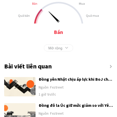
Bán
Mua
Quá bán
Quá mua
Bán
Mở rộng
Bài viết liên quan
Đồng yên Nhật chịu áp lực khi BoJ chia
rẽ, thặng dư thu hẹp
Nguồn
Fxstreet
1 giờ trước
Đồng đô la Úc giữ mức giảm so với Yên
Nhật sau dữ liệu cán cân thương mại
Nguồn
Fxstreet