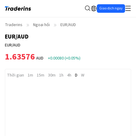
Giao dịch ngay
Traderins
Ngoại hối
EUR/AUD
EUR/AUD
EUR/AUD
1.63576
AUD
+0.00080
(
+0.05%
)
Thời gian
1m
15m
30m
1h
4h
D
W