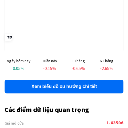
Ngày hôm nay
Tuần này
1 Tháng
6 Tháng
T
0.05
%
-0.15
%
-0.65
%
-2.65
%
Xem biểu đồ xu hướng chi tiết
Các điểm dữ liệu quan trọng
1.63506
Giá mở cửa