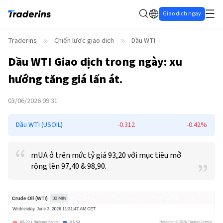
Giao dịch ngay
Traderins
Chiến lược giao dịch
Dầu WTI
Dầu WTI
Giao dịch trong ngày: xu
hướng tăng giá lấn át.
03/06/2026 09:31
Dầu WTI (USOIL)
-0.312
-0.42%
mUA ở trên mức tỷ giá 93,20 với mục tiêu mở
rộng lên 97,40 & 98,90.