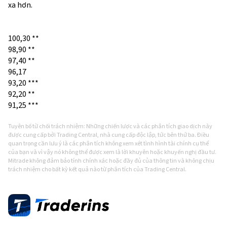
xa hơn.
100,30 **
98,90 **
97,40 **
96,17
93,20 ***
92,20 **
91,25 ***
Tuyên bố từ chối trách nhiệm: Những chiến lược và các phân tích giao dịch này
được cung cấp bởi Trading Central, nhà cung cấp độc lập, tức bên thứ ba. Điều
quan trọng cần lưu ý là các phân tích không xem xét tình hình tài chính cụ thể
của bạn và vì vậy nó không thể được xem là lời khuyên hoặc khuyến nghị đầu tư.
Mitrade không đảm bảo tính chính xác hoặc đầy đủ của thông tin và không chịu
trách nhiệm cho bất kỳ kết quả nào từ phân tích của Trading Central.