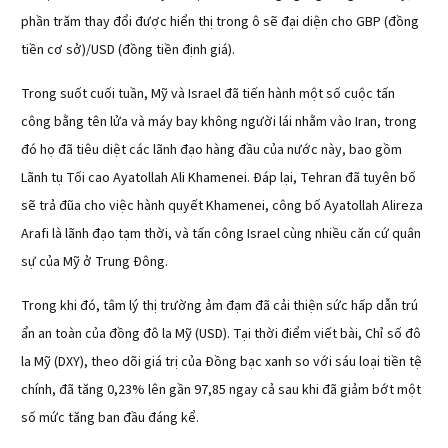
phần trăm thay đổi được hiển thị trong ô sẽ đại diện cho GBP (đồng
tiền cơ sở)/USD (đồng tiền định giá).
Trong suốt cuối tuần, Mỹ và Israel đã tiến hành một số cuộc tấn
công bằng tên lửa và máy bay không người lái nhằm vào Iran, trong
đó họ đã tiêu diệt các lãnh đạo hàng đầu của nước này, bao gồm
Lãnh tụ Tối cao Ayatollah Ali Khamenei. Đáp lại, Tehran đã tuyên bố
sẽ trả đũa cho việc hành quyết Khamenei, công bố Ayatollah Alireza
Arafi là lãnh đạo tạm thời, và tấn công Israel cùng nhiều căn cứ quân
sự của Mỹ ở Trung Đông.
Trong khi đó, tâm lý thị trường ảm đạm đã cải thiện sức hấp dẫn trú
ẩn an toàn của đồng đô la Mỹ (USD). Tại thời điểm viết bài, Chỉ số đô
la Mỹ (DXY), theo dõi giá trị của Đồng bạc xanh so với sáu loại tiền tệ
chính, đã tăng 0,23% lên gần 97,85 ngay cả sau khi đã giảm bớt một
số mức tăng ban đầu đáng kể.