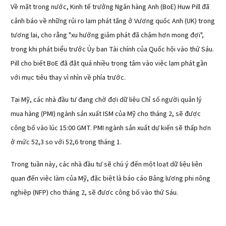
Về mặt trong nước, Kinh tế trưởng Ngân hàng Anh (BoE) Huw Pill đã
cảnh báo về những rủi ro lạm phát tăng ở Vương quốc Anh (UK) trong
tương lai, cho rằng "xu hướng giảm phát đã chậm hơn mong đợi",
trong khi phát biểu trước Ủy ban Tài chính của Quốc hội vào thứ Sáu.
Pill cho biết BoE đã đặt quá nhiều trọng tâm vào việc lạm phát gần
với mục tiêu thay vì nhìn về phía trước.
Tại Mỹ, các nhà đầu tư đang chờ đợi dữ liệu Chỉ số người quản lý
mua hàng (PMI) ngành sản xuất ISM của Mỹ cho tháng 2, sẽ được
công bố vào lúc 15:00 GMT. PMI ngành sản xuất dự kiến sẽ thấp hơn
ở mức 52,3 so với 52,6 trong tháng 1.
Trong tuần này, các nhà đầu tư sẽ chú ý đến một loạt dữ liệu liên
quan đến việc làm của Mỹ, đặc biệt là báo cáo Bảng lương phi nông
nghiệp (NFP) cho tháng 2, sẽ được công bố vào thứ Sáu.