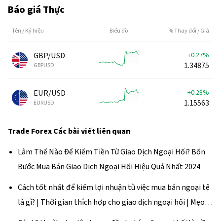
Báo giá Thực
Tên / Ký hiệu
Biểu đồ
% Thay đổi / Giá
GBP/USD
+0.27%
1.34875
GBPUSD
EUR/USD
+0.28%
1.15563
EURUSD
Trade Forex
Các bài viết liên quan
Làm Thế Nào Để Kiếm Tiền Từ Giao Dịch Ngoại Hối? Bốn
Bước Mua Bán Giao Dịch Ngoại Hối Hiệu Quả Nhất 2024
Cách tốt nhất để kiếm lợi nhuận từ việc mua bán ngoại tệ
là gì? | Thời gian thích hợp cho giao dịch ngoại hối | Mẹo
kiếm tiền