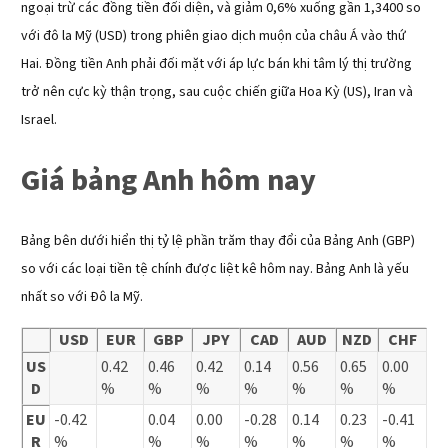
ngoại trừ các đồng tiền đối diện, và giảm 0,6% xuống gần 1,3400 so
với đô la Mỹ (USD) trong phiên giao dịch muộn của châu Á vào thứ
Hai. Đồng tiền Anh phải đối mặt với áp lực bán khi tâm lý thị trường
trở nên cực kỳ thận trọng, sau cuộc chiến giữa Hoa Kỳ (US), Iran và
Israel.
Giá bảng Anh hôm nay
Bảng bên dưới hiển thị tỷ lệ phần trăm thay đổi của Bảng Anh (GBP)
so với các loại tiền tệ chính được liệt kê hôm nay. Bảng Anh là yếu
nhất so với Đô la Mỹ.
USD
EUR
GBP
JPY
CAD
AUD
NZD
CHF
US
0.42
0.46
0.42
0.14
0.56
0.65
0.00
D
%
%
%
%
%
%
%
EU
-0.42
0.04
0.00
-0.28
0.14
0.23
-0.41
R
%
%
%
%
%
%
%