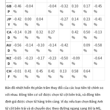
GB
-0.46
-0.04
-0.04
-0.32
0.10
0.17
-0.45
P
%
%
%
%
%
%
%
JP
-0.42
0.00
0.04
-0.27
0.14
0.23
-0.41
Y
%
%
%
%
%
%
%
CA
-0.14
0.28
0.32
0.27
0.42
0.50
-0.13
D
%
%
%
%
%
%
%
AU
-0.56
-0.14
-0.10
-0.14
-0.42
0.09
-0.58
D
%
%
%
%
%
%
%
NZ
-0.65
-0.23
-0.17
-0.23
-0.50
-0.09
-0.64
D
%
%
%
%
%
%
%
CH
-0.01
0.41
0.45
0.41
0.13
0.58
0.64
F
%
%
%
%
%
%
%
Bản đồ nhiệt hiển thị phần trăm thay đổi của các loại tiền tệ chính so
với nhau. Đồng tiền cơ sở được chọn từ cột bên trái, và đồng tiền
định giá được chọn từ hàng trên cùng. Ví dụ: nếu bạn chọn Bảng Anh
từ cột bên trái và di chuyển dọc theo đường ngang sang Đô la Mỹ,