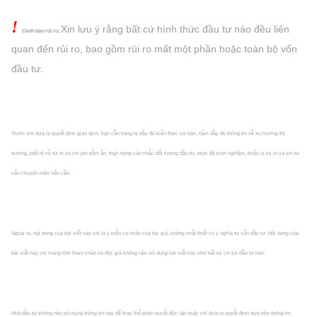
!
Xin lưu ý rằng bất cứ hình thức đầu tư nào đều liên
Cảnh báo rủi ro:
quan đến rủi ro, bao gồm rủi ro mất một phần hoặc
toàn bộ vốn
đầu tư.
Trước khi đưa ra quyết định giao dịch, bạn cần trang bị đầy đủ kiến thức cơ bản, nắm đầy đủ thông tin về xu hướng thị
trường, biết rõ về rủi ro và chi phí tiềm ẩn, thận trọng cân nhắc đối tượng đầu tư, mức độ kinh nghiệm, khẩu vị rủi ro và xin tư
vấn chuyên môn nếu cần.
Ngoài ra, nội dung của bài viết này chỉ là ý kiến cá nhân của tác giả, không nhất thiết có ý nghĩa tư vấn đầu tư. Nội dung của
bài viết này chỉ mang tính tham khảo và độc giả không nên sử dụng bài viết này như bất kỳ cơ sở đầu tư nào.
Nhà đầu tư không nên sử dụng thông tin này để thay thế phán quyết độc lập hoặc chỉ đưa ra quyết định dựa trên thông tin