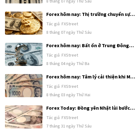
8 tháng 07 ngày Thứ Sáu
Forex hôm nay: Thị trường chuyển sự
chú ý từ Trung Đông sang Bảng lương
Tác giả
FXStreet
phi nông nghiệp của Mỹ
8 tháng 07 ngày Thứ Sáu
Forex hôm nay: Bất ổn ở Trung Đông
tiếp tục hỗ trợ USD trước loạt dữ liệu
Tác giả
FXStreet
tiếp theo của Mỹ
8 tháng 04 ngày Thứ Ba
Forex hôm nay: Tâm lý cải thiện khi Mỹ
và Iran nối lại nỗ lực tìm kiếm giải pháp
Tác giả
FXStreet
ngoại giao
8 tháng 03 ngày Thứ Hai
Forex Today: Đồng yên Nhật lùi bước
sau khi tăng mạnh nhờ nghi ngờ can
Tác giả
FXStreet
thiệp, BoJ giữ nguyên chính sách
7 tháng 31 ngày Thứ Sáu