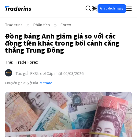
Giao dịch ngay
Traderins
Phân tích
Forex
Đồng bảng Anh giảm giá so với các
đồng tiền khác trong bối cảnh căng
thẳng Trung Đông
Thẻ
:
Trade Forex
Tác giả
:
FXStreet
Cập nhật 02/03/2026
Chuyên gia duyệt bài
Mitrade