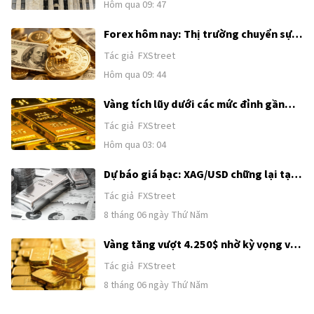
Hôm qua 09: 47
Forex hôm nay: Thị trường chuyển sự
chú ý từ Trung Đông sang Bảng lương
Tác giả
FXStreet
phi nông nghiệp của Mỹ
Hôm qua 09: 44
Vàng tích lũy dưới các mức đỉnh gần
đây khi sức mạnh của USD và kỳ vọng
Tác giả
FXStreet
Fed tăng lãi suất kìm hãm đà tăng
Hôm qua 03: 04
trước thềm công bố Bảng lương phi
nông nghiệp (NFP) của Mỹ
Dự báo giá bạc: XAG/USD chững lại tại
62,00$ sau đà tăng kéo dài hai ngày
Tác giả
FXStreet
8 tháng 06 ngày Thứ Năm
Vàng tăng vượt 4.250$ nhờ kỳ vọng về
thỏa thuận Mỹ–Iran
Tác giả
FXStreet
8 tháng 06 ngày Thứ Năm