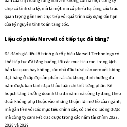
bản của thị trường rằng Marvell không còn là một công ty 
chip có tính chu kỳ, mà là một mã cổ phiếu hạ tầng cấu trúc 
quan trọng gắn liền trực tiếp với quá trình xây dựng dài hạn 
của kỷ nguyên tính toán tăng tốc.
Liệu cổ phiếu Marvell có tiếp tục đà tăng?
Để đánh giá liệu lộ trình giá cổ phiếu Marvell Technology có 
thể tiếp tục đà tăng hướng tới các mục tiêu cao trong kịch 
bản lạc quan hay không, các nhà đầu tư sẽ cần xem xét lượng 
đặt hàng ở cấp độ sản phẩm và các khung định hướng đa 
năm được ban lãnh đạo thảo luận chi tiết từng phần. Kế 
hoạch tăng trưởng doanh thu đa năm mà công ty đang theo 
đuổi không phụ thuộc vào những thuận lợi mơ hồ của ngành, 
mà gắn liền với các mục tiêu chính xác, có thể đo lường được 
mà công ty cam kết đạt được trong các năm tài chính 2027, 
2028 và 2029.