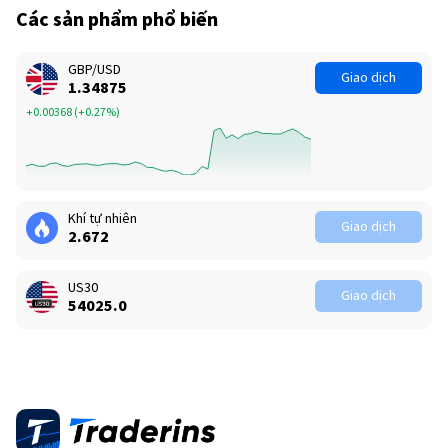
Các sản phẩm phổ biến
GBP/USD
Giao dịch
1.34875
+0.00368
(
+0.27%
)
Khí tự nhiên
Giao dịch
2.672
US30
Giao dịch
54025.0