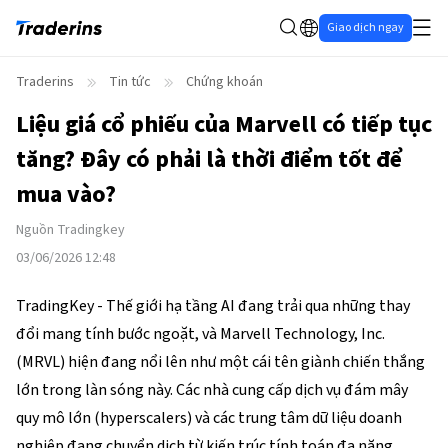
Giao dịch ngay
Traderins
Tin tức
Chứng khoán
Liệu giá cổ phiếu của Marvell có tiếp tục
tăng? Đây có phải là thời điểm tốt để
mua vào?
Nguồn
Tradingkey
03/06/2026 12:48
TradingKey - Thế giới hạ tầng AI đang trải qua những thay 
đổi mang tính bước ngoặt, và Marvell Technology, Inc. 
(
MRVL
) hiện đang nổi lên như một cái tên giành chiến thắng 
lớn trong làn sóng này. Các nhà cung cấp dịch vụ đám mây 
quy mô lớn (hyperscalers) và các trung tâm dữ liệu doanh 
nghiệp đang chuyển dịch từ kiến trúc tính toán đa năng 