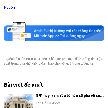
Nguồn
Tuyên bố miễn trừ trách nhiệm: Chỉ dành cho mục đích thông tin. Hiệu
suất trong quá khứ không đảm bảo cho kết quả trong tương lai.
Bài viết đề xuất
NFP hay Iran: Yếu tố nào sẽ phá vỡ sự
tích luỹ của Chỉ số đô la Mỹ?
Tác giả
FXStreet