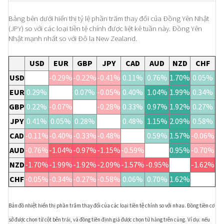
Bảng bên dưới hiển thị tỷ lệ phần trăm thay đổi của Đồng Yên Nhật
(JPY) so với các loại tiền tệ chính được liệt kê tuần này. Đồng Yên
Nhật mạnh nhất so với Đô la New Zealand.
USD
EUR
GBP
JPY
CAD
AUD
NZD
CHF
USD
-0.29%
-0.22%
-0.41%
0.11%
0.76%
1.70%
0.05%
EUR
0.29%
0.07%
-0.05%
0.40%
1.04%
1.99%
0.34%
GBP
0.22%
-0.07%
-0.28%
0.33%
0.97%
1.92%
0.27%
JPY
0.41%
0.05%
0.28%
0.48%
1.15%
2.09%
0.58%
CAD
-0.11%
-0.40%
-0.33%
-0.48%
0.59%
1.57%
-0.06%
AUD
-0.76%
-1.04%
-0.97%
-1.15%
-0.59%
0.95%
-0.70%
NZD
-1.70%
-1.99%
-1.92%
-2.09%
-1.57%
-0.95%
-1.62%
CHF
-0.05%
-0.34%
-0.27%
-0.58%
0.06%
0.70%
1.62%
Bản đồ nhiệt hiển thị phần trăm thay đổi của các loại tiền tệ chính so với nhau. Đồng tiền cơ
sở được chọn từ cột bên trái, và đồng tiền định giá được chọn từ hàng trên cùng. Ví dụ: nếu