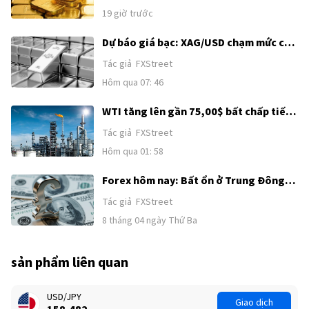
19 giờ trước
Dự báo giá bạc: XAG/USD chạm mức cao
nhất trong một tháng, hướng tới
Tác giả
FXStreet
62,00$ sau khi bứt phá kỹ thuật
Hôm qua 07: 46
WTI tăng lên gần 75,00$ bất chấp tiến
triển ngoại giao ở Trung Đông
Tác giả
FXStreet
Hôm qua 01: 58
Forex hôm nay: Bất ổn ở Trung Đông
tiếp tục hỗ trợ USD trước loạt dữ liệu
Tác giả
FXStreet
tiếp theo của Mỹ
8 tháng 04 ngày Thứ Ba
sản phẩm liên quan
USD/JPY
Giao dịch