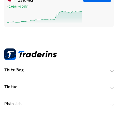
158.482
+0.069
(
+0.04%
)
Thị trường
Tin tức
Phân tích