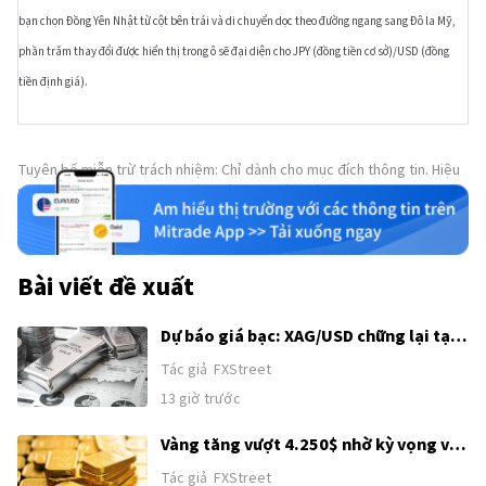
bạn chọn Đồng Yên Nhật từ cột bên trái và di chuyển dọc theo đường ngang sang Đô la Mỹ,
phần trăm thay đổi được hiển thị trong ô sẽ đại diện cho JPY (đồng tiền cơ sở)/USD (đồng
tiền định giá).
Tuyên bố miễn trừ trách nhiệm: Chỉ dành cho mục đích thông tin. Hiệu
suất trong quá khứ không đảm bảo cho kết quả trong tương lai.
Bài viết đề xuất
Dự báo giá bạc: XAG/USD chững lại tại
62,00$ sau đà tăng kéo dài hai ngày
Tác giả
FXStreet
13 giờ trước
Vàng tăng vượt 4.250$ nhờ kỳ vọng về
thỏa thuận Mỹ–Iran
Tác giả
FXStreet