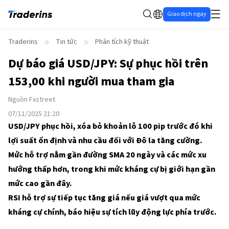
Giao dịch ngay
Traderins
Tin tức
Phân tích kỹ thuật
Dự báo giá USD/JPY: Sự phục hồi trên
153,00 khi người mua tham gia
Nguồn
Fxstreet
07/11/2025 21:20
USD/JPY phục hồi, xóa bỏ khoản lỗ 100 pip trước đó khi
lợi suất ổn định và nhu cầu đối với Đô la tăng cường.
Mức hỗ trợ nằm gần đường SMA 20 ngày và các mức xu
hướng thấp hơn, trong khi mức kháng cự bị giới hạn gần
mức cao gần đây.
RSI hỗ trợ sự tiếp tục tăng giá nếu giá vượt qua mức
kháng cự chính, báo hiệu sự tích lũy động lực phía trước.