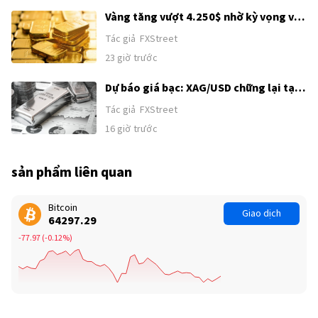
Vàng tăng vượt 4.250$ nhờ kỳ vọng về
thỏa thuận Mỹ–Iran
Tác giả
FXStreet
23 giờ trước
Dự báo giá bạc: XAG/USD chững lại tại
62,00$ sau đà tăng kéo dài hai ngày
Tác giả
FXStreet
16 giờ trước
sản phẩm liên quan
Bitcoin
Giao dịch
64297.29
-77.97
(
-0.12%
)