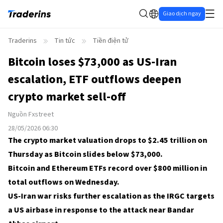
Giao dịch ngay
Traderins
Tin tức
Tiền điện tử
Bitcoin loses $73,000 as US-Iran
escalation, ETF outflows deepen
crypto market sell-off
Nguồn
Fxstreet
28/05/2026 06:30
The crypto market valuation drops to $2.45 trillion on
Thursday as Bitcoin slides below $73,000.
Bitcoin and Ethereum ETFs record over $800 million in
total outflows on Wednesday.
US-Iran war risks further escalation as the IRGC targets
a US airbase in response to the attack near Bandar