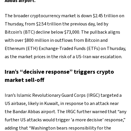
Abbas airport.
The broader cryptocurrency market is down $2.45 trillion on
Thursday, from $2.54 trillion the previous day, led by
Bitcoin’s (BTC) decline below $73,000. The pullback aligns
with over $800 million in outflows from Bitcoin and
Ethereum (ETH) Exchange-Traded Funds (ETFs) on Thursday,
as the market prices in the risk of a US-Iran war escalation.
Iran’s “decisive response” triggers crypto
market sell-off
Iran’s Islamic Revolutionary Guard Corps (IRGC) targeted a
US airbase, likely in Kuwait, in response to an attack near
the Bandar Abbas airport. The IRGC further warned that “any
further US attacks would trigger 'a more decisive' response,”
adding that “Washington bears responsibility for the