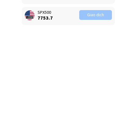
SPX500
Giao dịch
7753.7