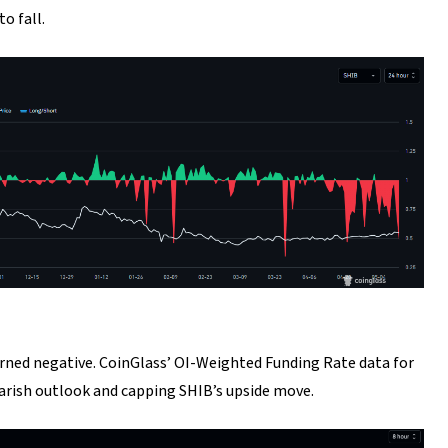
o fall.
turned negative. CoinGlass’ OI-Weighted Funding Rate data for
earish outlook and capping SHIB’s upside move.