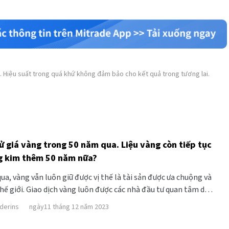
. Hiệu suất trong quá khứ không đảm bảo cho kết quả trong tương lai.
 sử giá vàng trong 50 năm qua. Liệu vàng còn tiếp tục
g kim thêm 50 năm nữa?
a, vàng vẫn luôn giữ được vị thế là tài sản được ưa chuộng và
hế giới. Giao dịch vàng luôn được các nhà đầu tư quan tâm do
hoản cao và tầm ảnh hưởng lớn đến toàn bộ thị trường tài
derins
ngày11 tháng 12 năm 2023
 sử giá vàng như thế nào và cách đầu tư vàng ra sao? Chúng ta sẽ
a bài viết dưới đây.