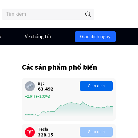
ư
Về chúng tôi
Giao dịch ngay
Các sản phẩm phổ biến
Bạc
Giao dịch
63.492
+2.047
(
+3.33%
)
Tesla
Giao dịch
328.15