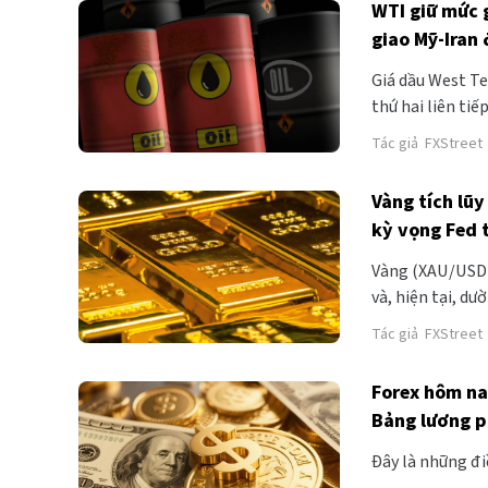
WTI giữ mức 
giao Mỹ-Iran 
Giá dầu West Te
thứ hai liên ti
Sáu. Giá dầu th
Tác giả
FXStreet
cuộc xung đột M
Vàng tích lũ
kỳ vọng Fed 
Bảng lương p
Vàng (XAU/USD) 
và, hiện tại, d
trước từ mức ca
Tác giả
FXStreet
Forex hôm na
Bảng lương p
Đây là những đi