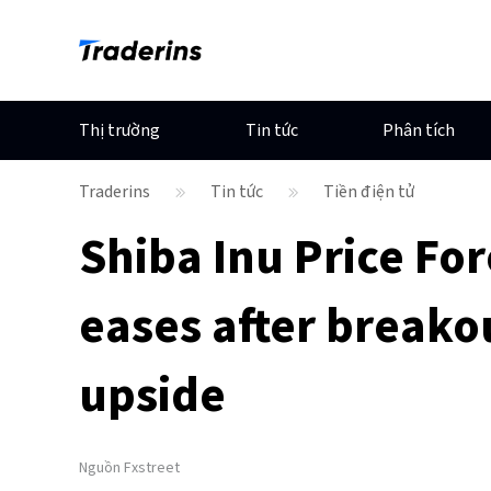
Thị trường
Tin tức
Phân tích
Traderins
Tin tức
Tiền điện tử
Shiba Inu Price For
eases after breako
upside
Nguồn
Fxstreet