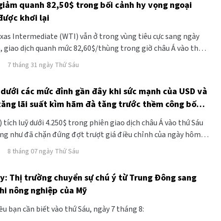
giảm quanh 82,50$ trong bối cảnh hy vọng ngoại
được khơi lại
xas Intermediate (WTI) vẫn ở trong vùng tiêu cực sang ngày
ếp, giao dịch quanh mức 82,60$/thùng trong giờ châu Á vào thứ
ô đã mất đà sau khi hy vọng về một giải pháp ngoại giao cho
7 tháng 31 ngày Thứ Sáu
ỹ-Iran được khơi lại.
y dưới các mức đỉnh gần đây khi sức mạnh của USD và
tăng lãi suất kìm hãm đà tăng trước thềm công bố
hi nông nghiệp (NFP) của Mỹ
tích luỹ dưới 4.250$ trong phiên giao dịch châu Á vào thứ Sáu
ường như đã chặn đứng đợt trượt giá điều chỉnh của ngày hôm
o nhất kể từ ngày 18 tháng 6.
8 tháng 07 ngày Thứ Sáu
y: Thị trường chuyển sự chú ý từ Trung Đông sang
hi nông nghiệp của Mỹ
ều bạn cần biết vào thứ Sáu, ngày 7 tháng 8: