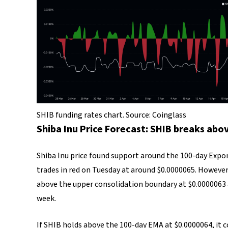
SHIB funding rates chart. Source: Coinglass
Shiba Inu Price Forecast: SHIB breaks abo
Shiba Inu price found support around the 100-day Expo
trades in red on Tuesday at around $0.0000065. However
above the upper consolidation boundary at $0.0000063 a
week.
If SHIB holds above the 100-day EMA at $0.0000064, it c