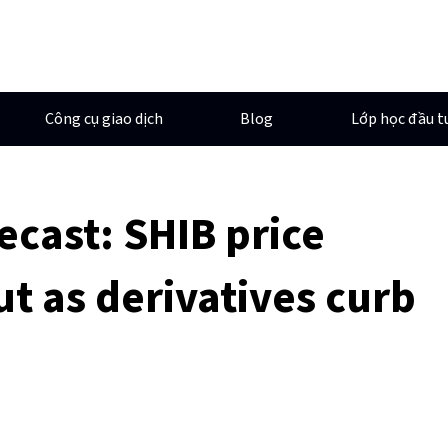
Công cụ giao dịch
Blog
Lớp học đầu t
ecast: SHIB price
ut as derivatives curb