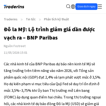
Giao dịch ngay
Traderins
Tin tức
Phân tích kỹ thuật
Đô la Mỹ: Lộ trình giảm giá dần được
vạch ra – BNP Paribas
Nguồn
Fxstreet
11/05/2026 15:01
Các nhà kinh tế của BNP Paribas dự báo nền kinh tế Mỹ sẽ
tăng trưởng trên tiềm năng vào năm 2026, với Tổng sản
phẩm quốc nội (GDP) đạt 2,4% và lạm phát vượt mức ở 3,5%.
Họ dự kiến phạm vi mục tiêu của Quỹ Fed sẽ duy trì ổn định ở
mức 3,5%–3,75% khi Ủy ban Thị trường mở Liên bang
(FOMC) áp dụng quan điểm hai chiều. Trong thị trường ngoại
hối, các nhà kinh tế dự báo đồng Đô la Mỹ (USD) sẽ giảm giá