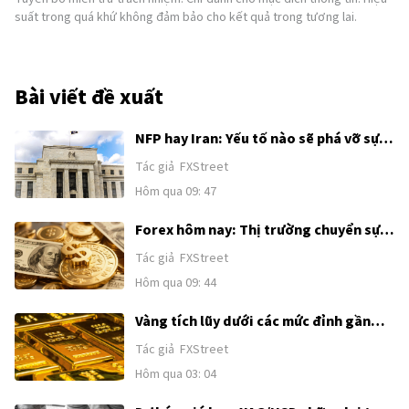
suất trong quá khứ không đảm bảo cho kết quả trong tương lai.
Bài viết đề xuất
NFP hay Iran: Yếu tố nào sẽ phá vỡ sự
tích luỹ của Chỉ số đô la Mỹ?
Tác giả
FXStreet
Hôm qua 09: 47
Forex hôm nay: Thị trường chuyển sự
chú ý từ Trung Đông sang Bảng lương
Tác giả
FXStreet
phi nông nghiệp của Mỹ
Hôm qua 09: 44
Vàng tích lũy dưới các mức đỉnh gần
đây khi sức mạnh của USD và kỳ vọng
Tác giả
FXStreet
Fed tăng lãi suất kìm hãm đà tăng
Hôm qua 03: 04
trước thềm công bố Bảng lương phi