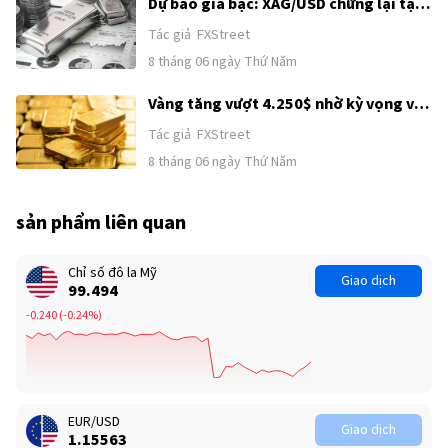
nông nghiệp (NFP) của Mỹ
Dự báo giá bạc: XAG/USD chững lại tại
62,00$ sau đà tăng kéo dài hai ngày
Tác giả
FXStreet
8 tháng 06 ngày Thứ Năm
Vàng tăng vượt 4.250$ nhờ kỳ vọng về
thỏa thuận Mỹ–Iran
Tác giả
FXStreet
8 tháng 06 ngày Thứ Năm
sản phẩm liên quan
Chỉ số đô la Mỹ
Giao dịch
99.494
-0.240
(
-0.24%
)
EUR/USD
Giao dịch
1.15563