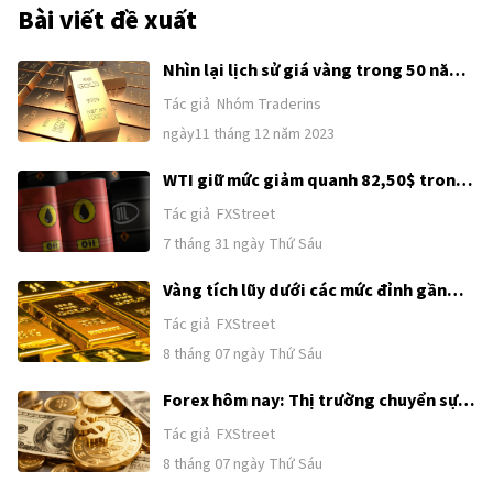
bằng đô la (XAU/USD). Đồng đô la mạnh có xu hướng giữ
Bài viết đề xuất
giá Vàng được kiểm soát, trong khi đồng đô la yếu hơn có
khả năng đẩy giá Vàng lên.
Nhìn lại lịch sử giá vàng trong 50 năm
qua. Liệu vàng còn tiếp tục thời kỳ
Tác giả
Nhóm Traderins
hoàng kim thêm 50 năm nữa?
ngày11 tháng 12 năm 2023
WTI giữ mức giảm quanh 82,50$ trong
bối cảnh hy vọng ngoại giao Mỹ-Iran
Tác giả
FXStreet
được khơi lại
7 tháng 31 ngày Thứ Sáu
Vàng tích lũy dưới các mức đỉnh gần
đây khi sức mạnh của USD và kỳ vọng
Tác giả
FXStreet
Fed tăng lãi suất kìm hãm đà tăng
8 tháng 07 ngày Thứ Sáu
trước thềm công bố Bảng lương phi
nông nghiệp (NFP) của Mỹ
Forex hôm nay: Thị trường chuyển sự
chú ý từ Trung Đông sang Bảng lương
Tác giả
FXStreet
phi nông nghiệp của Mỹ
8 tháng 07 ngày Thứ Sáu