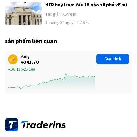
NFP hay Iran: Yếu tố nào sẽ phá vỡ sự
tích luỹ của Chỉ số đô la Mỹ?
Tác giả
FXStreet
8 tháng 07 ngày Thứ Sáu
sản phẩm liên quan
Vàng
Giao dịch
4341.70
+102.13
(
+2.41%
)