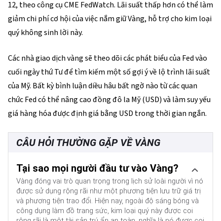
12, theo công cụ CME FedWatch. Lãi suất thấp hơn có thể làm
giảm chi phí cơ hội của việc nắm giữ Vàng, hỗ trợ cho kim loại
quý không sinh lời này.
Các nhà giao dịch vàng sẽ theo dõi các phát biểu của Fed vào
cuối ngày thứ Tư để tìm kiếm một số gợi ý về lộ trình lãi suất
của Mỹ. Bất kỳ bình luận diều hâu bất ngờ nào từ các quan
chức Fed có thể nâng cao đồng đô la Mỹ (USD) và làm suy yếu
giá hàng hóa được định giá bằng USD trong thời gian ngắn.
CÂU HỎI THƯỜNG GẶP VỀ VÀNG
Tại sao mọi người đầu tư vào Vàng?
Vàng đóng vai trò quan trọng trong lịch sử loài người vì nó
được sử dụng rộng rãi như một phương tiện lưu trữ giá trị
và phương tiện trao đổi. Hiện nay, ngoài độ sáng bóng và
công dụng làm đồ trang sức, kim loại quý này được coi
rộng rãi là một tài sản trú ẩn an toàn, nghĩa là nó được coi