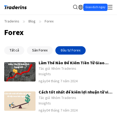
Giao dịch ngay
Traderins
Blog
Forex
Forex
Tất cả
Sàn Forex
Đầu tư Forex
Làm Thế Nào Để Kiếm Tiền Từ Giao
Tác giả
Nhóm Traderins
Dịch Ngoại Hối? Bốn Bước Mua Bán
Insights
Giao Dịch Ngoại Hối Hiệu Quả Nhất
ngày04 tháng 7 năm 2024
2024
Cách tốt nhất để kiếm lợi nhuận từ việc
Tác giả
Nhóm Traderins
mua bán ngoại tệ là gì? | Thời gian
Insights
thích hợp cho giao dịch ngoại hối |
ngày04 tháng 7 năm 2024
Mẹo kiếm tiền