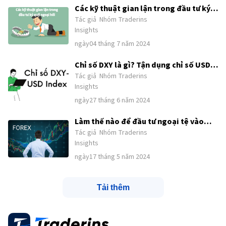
Các kỹ thuật gian lận trong đầu tư ký
Tác giả
Nhóm Traderins
quỹ ngoại hối là gì? Làm thế nào để
Insights
tránh bị lừa đảo bởi các nền tảng bất
ngày04 tháng 7 năm 2024
hợp pháp?
Chỉ số DXY là gì? Tận dụng chỉ số USD
Tác giả
Nhóm Traderins
Index để nắm bắt tín hiệu giao dịch
Insights
ngày27 tháng 6 năm 2024
Làm thế nào để đầu tư ngoại tệ vào
Tác giả
Nhóm Traderins
năm 2024? Kinh nghiệm đầu tư ngoại
Insights
tệ của chuyên gia
ngày17 tháng 5 năm 2024
Tải thêm