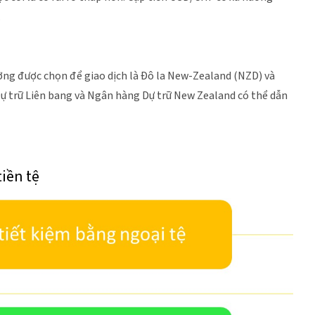
.
ường được chọn để giao dịch là Đô la New-Zealand (NZD) và
 Dự trữ Liên bang và Ngân hàng Dự trữ New Zealand có thể dẫn
tiền tệ