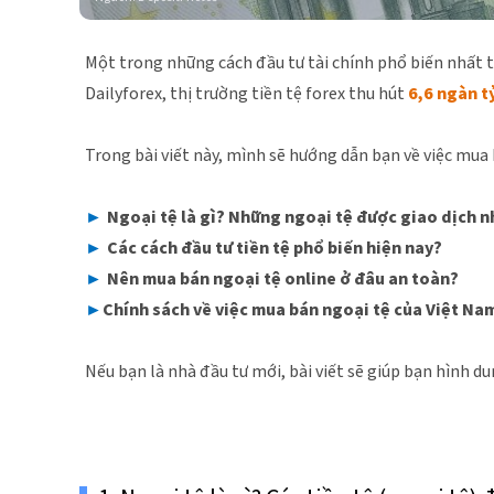
Một trong những cách đầu tư tài chính phổ biến nhất trê
Dailyforex, thị trường tiền tệ forex thu hút
6,6 ngàn t
Trong bài viết này, mình sẽ hướng dẫn bạn về việc mua 
Ngoại tệ là gì? Những ngoại tệ được giao dịch n
►
Các cách đầu tư tiền tệ phổ biến hiện nay?
►
Nên mua bán ngoại tệ online ở đâu an toàn?
►
Chính sách về việc mua bán ngoại tệ của Việt Na
►
Nếu bạn là nhà đầu tư mới, bài viết sẽ giúp bạn hình du