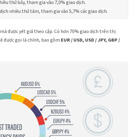
hiều thứ bảy, tham gia vào 7,0% giao dịch.
dịch nhiều thứ tám, tham gia vào 5,7% các giao dịch.
 mà được yết giá theo cặp. Có hơn 70% giao dịch trên thị
 tệ được gọi là chính, bao gồm
EUR / USD, USD / JPY, GBP /