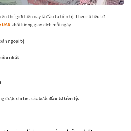
n thế giới hiện nay là đầu tư tiền tệ. Theo số liệu từ
ỷ USD
khối lượng giao dịch mỗi ngày.
bán ngoại tệ:
hiều nhất
m
ng được chi tiết các bước
đầu tư
tiền tệ
.