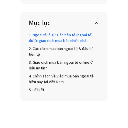
Mục lục
1. Ngoại tệ là gì? Các tiền tệ (ngoại tệ)
được giao dịch mua bán nhiều nhất
2. Các cách mua bán ngoại tệ & đầu tư
tiền tệ
3. Giao dịch mua bán ngoại tệ online ở
đâu uy tín?
4. Chính sách về việc mua bán ngoại tệ
hiện nay tại Việt Nam
5. Lời kết