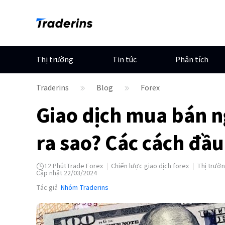
Thị trường
Tin tức
Phân tích
Traderins
Blog
Forex
Giao dịch mua bán ng
ra sao? Các cách đầu
12
Phút
Trade Forex
Chiến lược giao dịch forex
Thị trườ
Cập nhật 22/03/2024
Tác giả
Nhóm Traderins