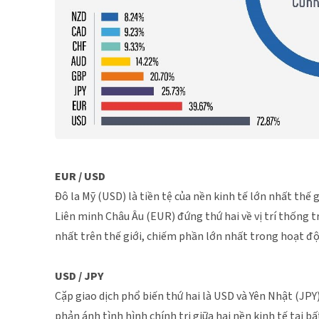
EUR / USD
Đô la Mỹ (USD) là tiền tệ của nền kinh tế lớn nhất thế g
Liên minh Châu Âu (EUR) đứng thứ hai về vị trí thống tr
nhất trên thế giới, chiếm phần lớn nhất trong hoạt độ
USD / JPY
Cặp giao dịch phổ biến thứ hai là USD và Yên Nhật (JPY)
phản ánh tình hình chính trị giữa hai nền kinh tế tại b