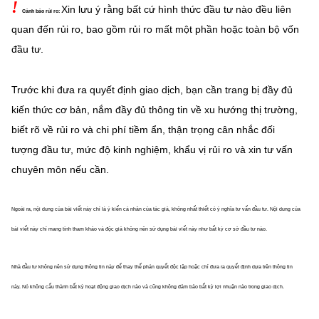
!
Xin lưu ý rằng bất cứ hình thức đầu tư nào đều liên
Cảnh báo rủi ro:
quan đến rủi ro, bao gồm rủi ro mất một phần hoặc
toàn bộ vốn
đầu tư.
Trước khi đưa ra quyết định giao dịch, bạn cần trang bị đầy đủ
kiến thức cơ bản, nắm đầy đủ thông tin về xu hướng thị trường,
biết rõ về rủi ro và chi phí tiềm ẩn, thận trọng cân nhắc đối
tượng đầu tư, mức độ kinh nghiệm, khẩu vị rủi ro và xin tư vấn
chuyên môn nếu cần.
Ngoài ra, nội dung của bài viết này chỉ là ý kiến cá nhân của tác giả, không nhất thiết có ý nghĩa tư vấn đầu tư. Nội dung của
bài viết này chỉ mang tính tham khảo và độc giả không nên sử dụng bài viết này như bất kỳ cơ sở đầu tư nào.
Nhà đầu tư không nên sử dụng thông tin này để thay thế phán quyết độc lập hoặc chỉ đưa ra quyết định dựa trên thông tin
này. Nó không cấu thành bất kỳ hoạt động giao dịch nào và cũng không đảm bảo bất kỳ lợi nhuận nào trong giao dịch.