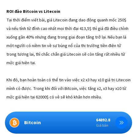
ROI
đào Bitcoin vs Litecoin
Tại thời điểm viết bài, giá Litecoin đang dao động quanh mốc 250$
và nếu tính từ đỉnh cao nhất mọi thời đại 413,5$ thì giá đã điều chỉnh
xuống gần 40% nhưng đang trong giai đoạn tăng trở lại. Nếu bạn là
một người có niềm tin về sự bùng nổ của thị trường tiền điện tử
trong tương lai, thì chắc chắn giá Litecoin sẽ còn tăng rất nhiều từ
mức giá hiện tại.
Khi đó, bạn hoàn toàn có thể tin vào việc x2 x3 hay x10 giá trị Litecoin
mình có được. Trong khi đối với Bitcoin, việc tăng x2, x3 hay x10 từ
mức giá hiện tại 62000$ có vẻ sẽ khó khăn hơn nhiều.
64892.8
1918.55
Bitcoin
Ethereum
Giá bán
Giá bán