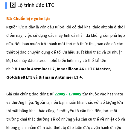
2️⃣ Lộ trình đào LTC
B1: Chuẩn bị nguồn lực
Nguồn lực ở đây là vốn đầu tư bởi để có thể khai thác altcoin ở thời
điểm này, việc sử dụng các máy tính cá nhân đã không còn phù hợp
nữa. Nếu bạn muốn trở thành một thợ mỏ thực thụ, bạn cần có các
thiết bị đào chuyên dụng để tối ưu hiệu suất khai thác và lợi nhuận.
Một số máy đào Litecoin phổ biến hiện nay có thể kể tên
như:
Bitmain Antminer L7, Innosilicon A6 + LTC Master,
Goldshell LT5 và Bitmain Antminer L3 +
.
Giá của chúng dao động từ
2200$ - 17000$
tùy thuộc vào hashrate
và thương hiệu. Ngoài ra, nếu bạn muốn khai thác với số lượng lớn
thì mặt bằng khai thác cũng là một yếu tố cần tính đến, bởi môi
trường khai thác thường sẽ có những yêu cầu cụ thể về nhiệt độ và
không gian nhằm đảm bảo thiết bị đào luôn được vận hành ở hiệu