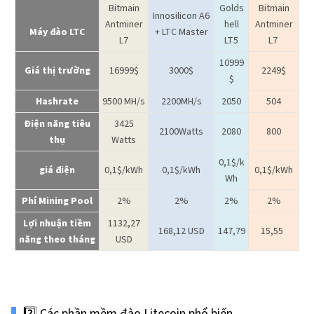
Bitmain
Golds
Bitmain
Innosilicon A6
Antminer
hell
Antminer
Máy đào LTC
+ LTC Master
L7
LT5
L7
10999
Giá thị trường
16999$
3000$
2249$
$
Hashrate
9500 MH/s
2200MH/s
2050
504
Điện năng tiêu
3425
2100Watts
2080
800
thụ
Watts
0,1$/k
giá điện
0,1$/kWh
0,1$/kWh
0,1$/kWh
Wh
Phí Mining Pool
2%
2%
2%
2%
Lợi nhuận tiềm
1132,27
168,12 USD
147,79
15,55
năng theo tháng
USD
2️⃣ Các phần mềm đào Litecoin phổ biến