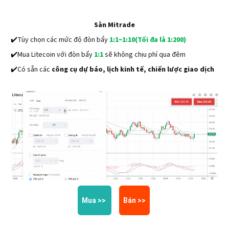
Sàn Mitrade
✔️
Tùy chọn các mức độ đòn bẩy
1:1~1:10(Tối đa là 1:200)
✔️
Mua Litecoin với đòn bẩy
1:1
sẽ không chịu phí qua đêm
✔️
Có sẵn các
công cụ dự báo, lịch kinh tế, chiến lược giao dịch
Mua >>
Bán >>