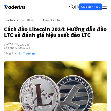
Giao dịch ngay
Traderins
Blog
Tiền điện tử
Cách đào Litecoin 2024: Hướng dẫn đào
LTC và đánh giá hiệu suất đào LTC
Litecoin
17
Phút
Cập nhật 22/05/2024
Tác giả
Nhóm Traderins