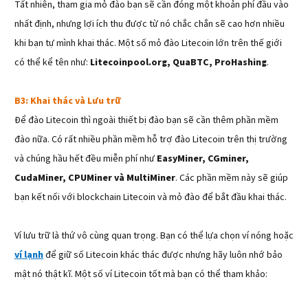
Tất nhiên, tham gia mỏ đào bạn sẽ cần đóng một khoản phí đầu vào
nhất định, nhưng lợi ích thu được từ nó chắc chắn sẽ cao hơn nhiều
khi bạn tự mình khai thác. Một số mỏ đào Litecoin lớn trên thế giới
có thể kể tên như:
Litecoinpool.org, QuaBTC, ProHashing
.
B3: Khai thác và Lưu trữ
Để đào Litecoin thì ngoài thiết bị đào bạn sẽ cần thêm phần mềm
đào nữa. Có rất nhiều phần mềm hỗ trợ đào Litecoin trên thị trường
và chúng hầu hết đều miễn phí như
EasyMiner, CGminer,
CudaMiner, CPUMiner và MultiMiner
. Các phần mềm này sẽ giúp
bạn kết nối với blockchain Litecoin và mỏ đào để bắt đầu khai thác.
Ví lưu trữ là thứ vô cùng quan trọng. Bạn có thể lựa chọn ví nóng hoặc
ví lạnh
để giữ số Litecoin khác thác được nhưng hãy luôn nhớ bảo
mật nó thật kĩ. Một số ví Litecoin tốt mà bạn có thể tham khảo: