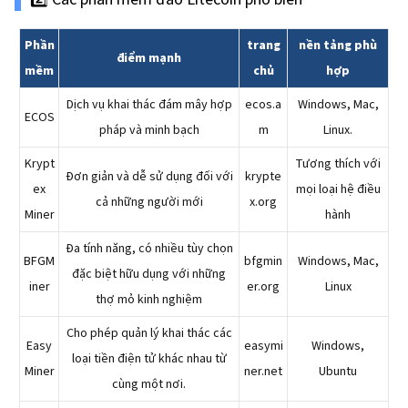
Phần
trang
nền tảng phù
điểm mạnh
mềm
chủ
hợp
Dịch vụ khai thác đám mây hợp
ecos.a
Windows, Mac,
ECOS
pháp và minh bạch
m
Linux.
Krypt
Tương thích với
Đơn giản và dễ sử dụng đối với
krypte
ex
mọi loại hệ điều
cả những người mới
x.org
Miner
hành
Đa tính năng, có nhiều tùy chọn
BFGM
bfgmin
Windows, Mac,
đặc biệt hữu dụng với những
iner
er.org
Linux
thợ mỏ kinh nghiệm
Cho phép quản lý khai thác các
Easy
easymi
Windows,
loại tiền điện tử khác nhau từ
Miner
ner.net
Ubuntu
cùng một nơi.