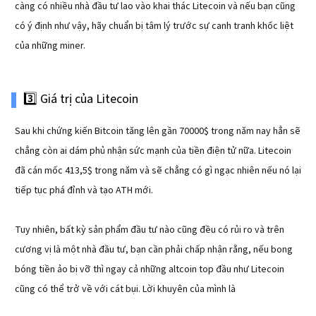
càng có nhiều nhà đầu tư lao vào khai thác Litecoin và nếu bạn cũng
có ý định như vậy, hãy chuẩn bị tâm lý trước sự canh tranh khốc liệt
của những miner.
3️⃣ Giá trị của Litecoin
Sau khi chứng kiến Bitcoin tăng lên gần 70000$ trong năm nay hẳn sẽ
chẳng còn ai dám phủ nhận sức mạnh của tiền điện tử nữa. Litecoin
đã cán mốc 413,5$ trong năm và sẽ chẳng có gì ngạc nhiên nếu nó lại
tiếp tục phá đỉnh và tạo ATH mới.
Tuy nhiên, bất kỳ sản phẩm đầu tư nào cũng đều có rủi ro và trên
cương vị là một nhà đầu tư, bạn cần phải chấp nhận rằng, nếu bong
bóng tiền ảo bị vỡ thì ngay cả những altcoin top đầu như Litecoin
cũng có thể trở về với cát bụi. Lời khuyên của mình là