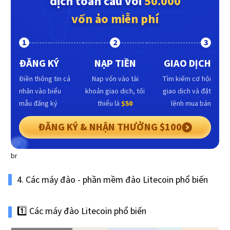
dịch toàn cầu với
50.000
vốn ảo miễn phí
1
2
3
ĐĂNG KÝ
NẠP TIỀN
GIAO DỊCH
Điền thông tin cá
Nap vốn vào tài
Tìm kiếm cơ hội
nhân vào biểu
khoản giao dịch, tối
giao dịch và đặt
mẫu đăng ký
thiểu là
$50
lệnh mua bán
ĐĂNG KÝ & NHẬN THƯỞNG $100
br
4. Các máy đào - phần mềm đào Litecoin phổ biến
1️⃣ Các máy đào Litecoin phổ biến