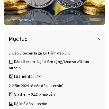
Nguồn
:
DepositPhotos
Mục lục
1. Đào Litecoin là gì? Lộ trình đào LTC
1️⃣ Đào Litecoin là gì, điểm cộng/khác so với đào
bitcoin
2️⃣ Lộ trình đào LTC
2. Năm 2024 có nên đào Litecoin?
1️⃣ Giá điện ~ 0,1$ ⇒ hấp dẫn
2️⃣ Độ khó đào Litecoin